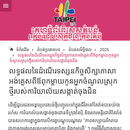
ទៅកាន់មាតិកាប្លុកមាតិកាសំខាន់
:::
:::
ទំព័រដើម
តំបន់ប្រធានបទ
តំបន់សមិទ្ធិផល
2025
លទ្ធផលនៃដំណើរទស្សនកិច្ចសិក្សាភាសាអង់គ្លេសពីឪពុកម្តាយកូនអ្នក
ចំណូលស្រុកថ្មីរបស់ការិយាល័យសង្កាត់ចុងជិន
លទ្ធផលនៃដំណើរទស្សនកិច្ចសិក្សាភាសា
អង់គ្លេសពីឪពុកម្តាយកូនអ្នកចំណូលស្រុក
ថ្មីរបស់ការិយាល័យសង្កាត់ចុងជិន
ដើម្បីជួយជនអន្តោរប្រវេសន៍ថ្មីបញ្ចូលទៅក្នុងជីវិតនៅតៃវ៉ាន់បានយ៉ាង
រហ័ស ការិយាល័យសង្កាត់ចុងជោនទីក្រុងតៃប៉ិ និងសារមន្ទីរជាតិតៃវ៉ាន់
បានសហការគ្នាក្នុងការបើកវគ្គបណ្តុះបណ្តាល "ភាពសប្បាយរីករាយ
ជាភាសាអង់គ្លេសសម្រាប់មាតាបិតា និងកុមារថ្មី" ។ កម្មវិធីពីរភាសានេះ