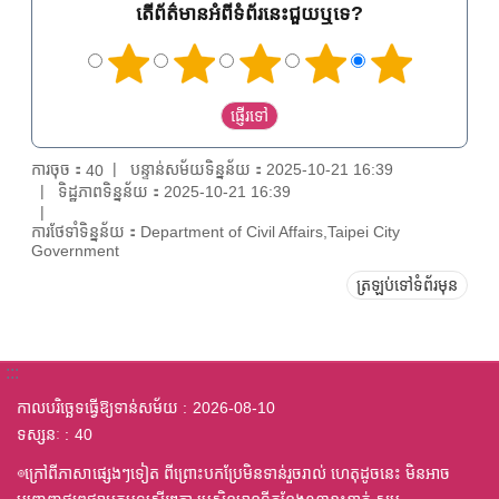
តើព័ត៌មានអំពីទំព័រនេះជួយឬទេ?
ការចុច：
បន្ទាន់សម័យទិន្នន័យ：2025-10-21 16:39
40
ទិដ្ឋភាពទិន្នន័យ：2025-10-21 16:39
ការថែទាំទិន្នន័យ：Department of Civil Affairs,Taipei City
Government
ត្រឡប់ទៅទំព័រមុន
:::
កាលបរិច្ឆេទធ្វើឱ្យទាន់សម័យ
2026-08-10
ទស្សនៈ
40
◎ក្រៅពីភាសាផ្សេងៗទៀត ពីព្រោះបកប្រែមិនទាន់រួចរាល់ ហេតុដូចនេះ មិនអាច