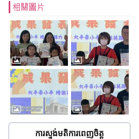
相關圖片
ការស្ទង់មតិការពេញចិត្ត