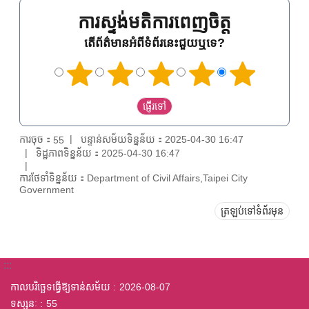
ការស្ទង់មតិការពេញចិត្ត
តើព័ត៌មានអំពីទំព័រនេះជួយឬទេ?
ការចុច：
បន្ទាន់សម័យទិន្នន័យ：2025-04-30 16:47
55
ទិដ្ឋភាពទិន្នន័យ：2025-04-30 16:47
ការថែទាំទិន្នន័យ：Department of Civil Affairs,Taipei City
Government
ត្រឡប់ទៅទំព័រមុន
:::
កាលបរិច្ឆេទធ្វើឱ្យទាន់សម័យ
2026-08-07
ទស្សនៈ
55