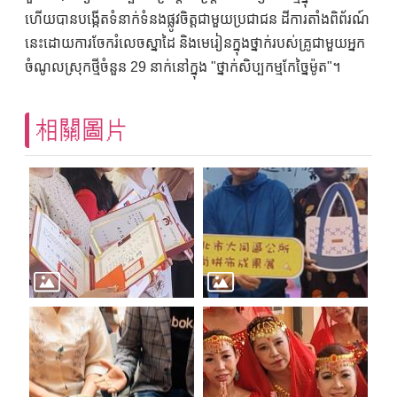
ហើយបានបង្កើតទំនាក់ទំនងផ្លូវចិត្តជាមួយប្រជាជន ដីការតាំងពិព័រណ៍
នេះដោយការចែករំលេចស្នាដៃ និងមេរៀនក្នុងថ្នាក់របស់គ្រូជាមួយអ្នក
ចំណូលស្រុកថ្មីចំនួន 29 នាក់នៅក្នុង "ថ្នាក់សិប្បកម្មកែច្នៃម៉ូត"។
相關圖片