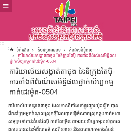
ទៅកាន់មាតិកាប្លុកមាតិកាសំខាន់
:::
:::
ទំព័រដើម
តំបន់ប្រធានបទ
តំបន់សមិទ្ធិផល
ការិយាល័យសង្កាត់តាថុង នៃទីក្រុងតៃប៉ិ-ការតាំងពិព័រណ៍សមិទ្ធិផល
ថ្នាក់សិប្បកម្មកាត់ដេរម៉ូត-0504
ការិយាល័យសង្កាត់តាថុង នៃទីក្រុងតៃប៉ិ-
ការតាំងពិព័រណ៍សមិទ្ធិផលថ្នាក់សិប្បកម្ម
កាត់ដេរម៉ូត-0504
ការិយាល័យសង្កាត់តាថុង ដែលមានទីតាំងនៅផ្លូវផ្សារយ៉ុងឡឹក បាន
ដឹកនាំក្រុមអ្នកចំណូលស្រុកថ្មីដែលបានធ្វើចំណាកស្រុកឆ្លងកាត់មហា
សមុទ្រទៅកាន់តំបន់តៃប៉ិ កាន់តែច្រើន តាមរយៈសិប្បកម្មរបស់ពួកគេ
ពួកគេបានរៀនអំពីវប្បធម៌ ប្រវត្តិសាស្ត្រ និងឧស្សាហកម្មក្នុងតំបន់