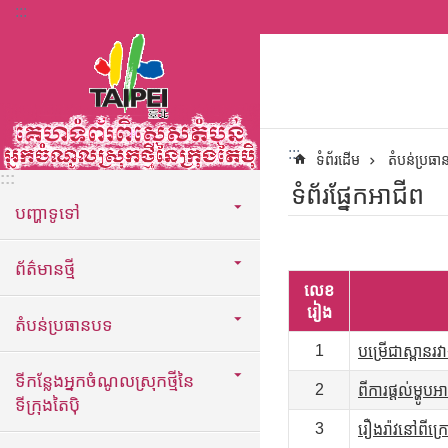
:::
ទៅកាន់មាតិកាប្លុកមាតិកាសំខាន់
:::
ទំព័រដើម
តំបន់ប្រធ
:::
ទំព័រផ្នែកអាជីព
បញ្ហាទូទៅ
ព័ត៌មានថ្មី
លេខ
រៀង
តំបន់ប្រធានបទ
1
បម្រើជាស្ពានរវា
ទីកន្លែងអ្នកចំណូលស្រុកថ្មីនៃ
2
ពីការផ្តល់ម្ហូ
ទីក្រុងតៃប៉ិ
3
រឿងរ៉ាវនៅពីក្