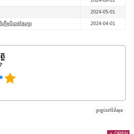
2024-06-01
2024-05-01
2024-04-01
្ចឹមបីបាច់ថែរក្សា
្ត
េ?
ត្រឡប់ទៅទំព័រមុន
OPEN