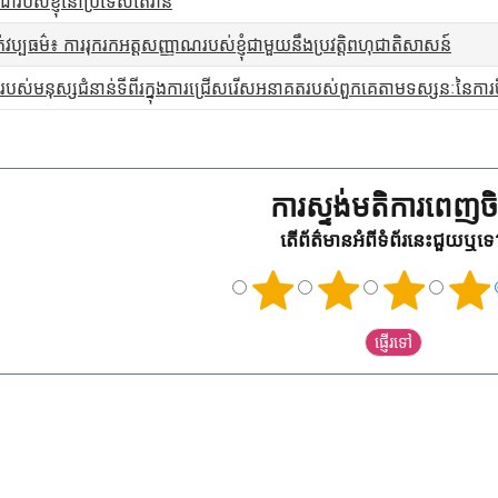
បស់ខ្ញុំនៅប្រទេសតៃវ៉ាន់
់វប្បធម៌៖ ការរុករកអត្តសញ្ញាណរបស់ខ្ញុំជាមួយនឹងប្រវត្តិពហុជាតិសាសន៍
ធិរបស់មនុស្សជំនាន់ទីពីរក្នុងការជ្រើសរើសអនាគតរបស់ពួកគេតាមទស្សនៈនៃការចិញ
ការស្ទង់មតិការពេញចិត
តើព័ត៌មានអំពីទំព័រនេះជួយឬទ