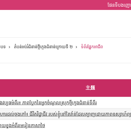
ផែនទីបងញោ
ានបទ
តំបន់អប់រំជំនាន់ថ្មីក្មេងជំនាន់ក្រោយទី ២
ទំព័រផ្នែកអាជីព
主題
ងវប្បធម៌ពីរ៖ ភាពប្លែកនៃអ្នកចំណូលស្រុកថ្មីក្មេងជំនាន់ទីពីរ
បអាហារដល់ចុងភៅ៖ ជីវិតវិជ្ជាជីវៈរបស់ខ្ញុំនៅតៃវ៉ាន់ដែលត្បាញដោយភាពឧស្សាហ៍ព្
រោយខ្នងអំពីរមេរៀនភាសាថៃ