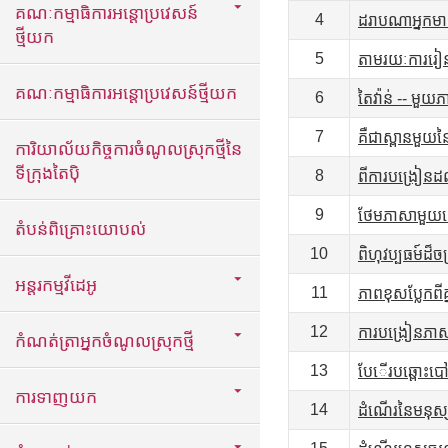
គណៈកម្មាធិការអន្តោប្រវេសន៍
4
ដរាបណាអ្នកមាន
ថ្មីយក
5
តាមរយៈការរៀនសូត
គណៈកម្មាធិការអន្តោប្រវេសន៍ថ្មីយក
6
តៃវ៉ាន់ -- មួយភា
7
គឺជាស្ពានមួយ
ការិយាល័យកិច្ចការចំណូលស្រុកថ្មីនៃ
ទីក្រុងតៃប៉ិ
8
ពីការបង្រៀនដល់
9
ថែមភាសាមួយទៀ
តំបន់ពិគ្រោះយោបល់
10
ពិហុវប្បធម៍ដ៏ច
អន្តរកម្មវីដេអូ
11
ភាពខុសប្លែកពីគ្
12
ការបង្រៀនភាសា
កំណត់ត្រាអ្នកចំណូលស្រុកថ្មី
13
បែើរបឆ្ពោះបៅម
ការទាញយក
14
ដំណើរនៃមនុស្សជ