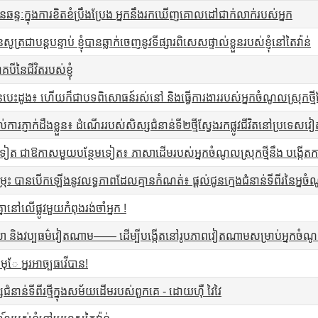
ឆន្ទៈក្នុងការខិតខំប្រឹងប្រែង អ្នកនឹងរកឃើញគោលដៅជាក់លាក់របស់អ្នក
្រជាបន្តបន្ទាប់ ខ្ញុំបានឆ្លាក់ចេញនូវទីផ្សារពិសេសផ្ទាល់ខ្លួនរបស់ខ្ញុំនៅតៃវ៉ាន់
គបីនៃជីវិតរបស់ខ្ញុំ
នៃបេះដូង៖ ហើយក៏ជាបទពិសោធន៍រស់នៅ និងធ្វើការងាររបស់អ្នកចំណូលស្រុកថ
ការភ្ញាក់ដឹងខ្លួន៖ ដំណើររបស់សិស្សជំនាន់ទី២ថ្មីស្វែងរកផ្លូវជីវិតនៅប្រទេ
ត ជាឱកាសមួយបន្ថែមទៀត៖ ភាសាដើមរបស់អ្នកចំណូលស្រុកថ្មីនឹង បង្កើតការ
ម្រុះ បានបើកឡើងនូវលទ្ធភាពដែលគ្មានកំណត់៖ ផ្តល់ជូនក្មេងជំនាន់ទីពីរនៃអ្នចំណ
នានៅលើផ្លូវមួយកំពុងរង់ចាំអ្នក !
 និងវប្បធម៌វៀតណាម—— ដើម្បីបង្កើតនៅរូបភាពវៀតណាមសម្រាប់អ្នកចំណូលស្រ
ុែ អ្នរអាច្បធវើបាន!
ំនាន់ទីពីរថ្មីក្នុងសម័យដើមរបស់ពួកគេ - ដោយហ៊ឺ វៃវៃ