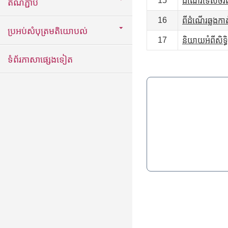
15
ដំណើរទេសចរណ៍រ
តំណភ្ជាប់
16
ពីដំណើរឆ្លងកាត
ប្រអប់សំបុត្រមតិយោបល់
17
និយាយអំពីសិទ្
ទំព័រភាសាផ្សេងទៀត