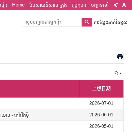
Home
ផៀវូ
វែបសាយត៍សាលាក្រុង
ពុម្ពកុមារ
បញ្ហាទូទៅ
ការស្វែងរកកំរិតខ្ពស់
上版日期
2026-07-01
2026-06-01
យាយាម - កៅជីងម៉ី
2026-05-01