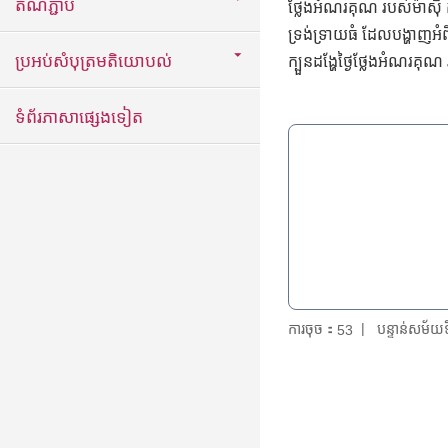
តំណភ្ជាប់
ថ្លែងអំណរគុណ របស់ម៉ាស៊ី
ទ្រង់ទ្រាយធំ ដែលបង្ហាញអំពី
ប្រអប់សំបុត្រមតិយោបល់
ក្បួនដង្ហែថ្ងៃថ្លែងអំណរគុណ
ទំព័រភាសាផ្សេងទៀត
ការចុច：
បន្ទាន់សម័
53