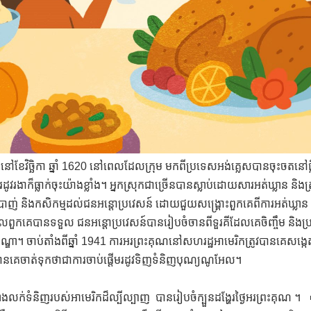
ែវិច្ឆិកា ឆ្នាំ 1620 នៅពេលដែលក្រុម មកពីប្រទេសអង់គ្លេសបានចុះចតនៅផ
វរងាក៏ធ្លាក់ចុះយ៉ាងខ្លាំង។ អ្នកស្រុកជាច្រើនបានស្លាប់ដោយសារអត់ឃ្លាន និ
បរបាញ់ និងកសិកម្មដល់ជនអន្តោប្រវេសន៍ ដោយជួយសង្រ្គោះពួកគេពីការអត់ឃ្លាន
លពួកគេបានទទួល ជនអន្តោប្រវេសន៍បានរៀបចំចានពីទួរគីដែលគេចិញ្ចឹម និ
ជនឥណ្ឌា។ ចាប់តាំងពីឆ្នាំ 1941 ការអរព្រះគុណនៅសហរដ្ឋអាមេរិកត្រូវបានគេសង
ូវបានគេចាត់ទុកថាជាការចាប់ផ្ដើមរដូវទិញទំនិញបុណ្យណូអែល។
 ហាងលក់ទំនិញរបស់អាមេរិកដ៏ល្បីល្បាញ បានរៀបចំក្បួនដង្ហែរថ្ងៃអរព្រះគុណ