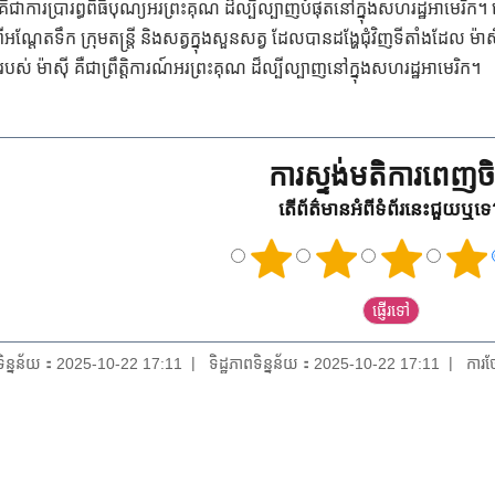
 គឺជាការប្រារព្ធពិធីបុណ្យអរព្រះគុណ ដ៏ល្បីល្បាញបំផុតនៅក្នុងសហរដ្ឋអាម
អណ្តែតទឹក ក្រុមតន្រ្តី និងសត្វក្នុងសួនសត្វ ដែលបានដង្ហែជុំវិញទីតាំងដែល ម៉ា
 របស់ ម៉ាស៊ី គឺជាព្រឹត្តិការណ៍អរព្រះគុណ ដ៏ល្បីល្បាញនៅក្នុងសហរដ្ឋអាមេរិក។
ការស្ទង់មតិការពេញចិត
តើព័ត៌មានអំពីទំព័រនេះជួយឬទ
យទិន្នន័យ：2025-10-22 17:11
ទិដ្ឋភាពទិន្នន័យ：2025-10-22 17:11
ការថ