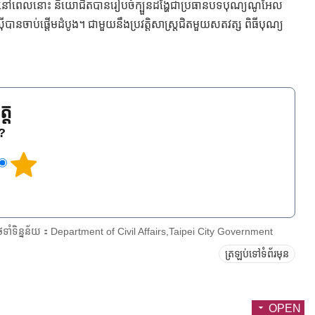
េរិក។ នៅពេលនោះ និយោជិតបានរៀបចំក្បួនដង្ហែជាប្រធានបទបុណ្យណូអែល
ស៊ីបានចាប់ផ្តើមដំបូង។ ជាមួយនឹងប្រវត្តិសាស្ត្រជិតមួយសតវត្ស ពិធីបុណ្យ
្ត
េ?
ែទាំទិន្នន័យ：Department of Civil Affairs,Taipei City Government
ត្រឡប់ទៅទំព័រមុន
OPEN