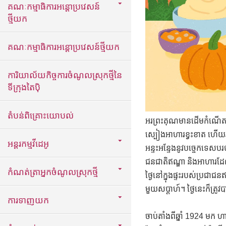
គណៈកម្មាធិការអន្តោប្រវេសន៍
ថ្មីយក
គណៈកម្មាធិការអន្តោប្រវេសន៍ថ្មីយក
ការិយាល័យកិច្ចការចំណូលស្រុកថ្មីនៃ
ទីក្រុងតៃប៉ិ
តំបន់ពិគ្រោះយោបល់
អរព្រះគុណមានដើមកំណើតនៅខ
ស្បៀងអាហារខ្វះខាត ហើយរដូ
អន្តរកម្មវីដេអូ
អន្ទះអន្ទែងនូវបច្ចេកទេស
ជនជាតិឥណ្ឌា និងអាហារដែ
កំណត់ត្រាអ្នកចំណូលស្រុកថ្មី
ថ្ងៃនៅក្នុងផ្ទះរបស់ប្រជា
មួយសប្តាហ៍។ ថ្ងៃនេះក៏ត្រ
ការទាញយក
ចាប់តាំងពីឆ្នាំ 1924 មក