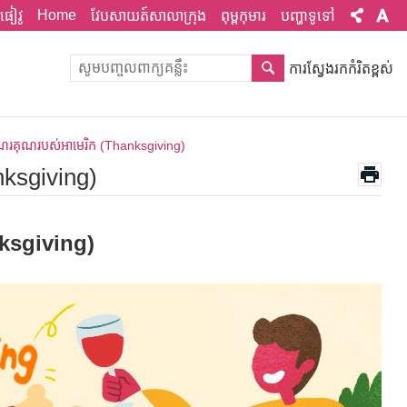
Home
ផៀវូ
វែបសាយត៍សាលាក្រុង
ពុម្ពកុមារ
បញ្ហាទូទៅ
ការស្វែងរកកំរិតខ្ពស់
អំណរគុណរបស់អាមេរិក (Thanksgiving)
nksgiving)
anksgiving)