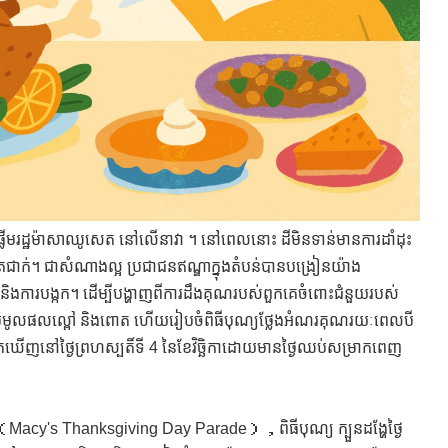
្លីមរដ្ឋម៉ាសាឈូសេត នៅលើនាវា ។ នៅពេលនោះ ដីមិនទាន់មានការដាំដុះ
ងត្រជាក់។ ជាសំណាងល្អ ប្រជាជនឥណ្ឌាក្នុងតំបន់បានបង្រៀនយ៉ាង
 និងការបង្កក។ ដើម្បីបង្ហាញពីការដឹងគុណរបស់ពួកគេចំពោះជំនួយរបស់
ងប្រមូលផលល្ពៅ និងពោត ហើយរៀបចំពិធីបុណ្យថ្លែងអំណរគុណរយៈពេលបី
្កេតឃើញនៅថ្ងៃព្រហស្បតិ៍ទី 4 នៃខែវិច្ឆិកាដោយមានថ្ងៃឈប់សម្រាកពេញ
 ។ （Macy's Thanksgiving Day Parade），ពិធីបុណ្យ ក្បួនដង្ហែថ្ងៃ