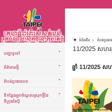
:::
ទៅកាន់មាតិកាប្លុកមាតិកាសំខាន់
:::
ទំព័រដើម
តំបន់ប្រធ
:::
11/2025 សហរដ្
បញ្ហាទូទៅ
ឆ្នាំ 11/2025 ស
ព័ត៌មានថ្មី
តំបន់ប្រធានបទ
ទីកន្លែងអ្នកចំណូលស្រុកថ្មីនៃ
ទីក្រុងតៃប៉ិ