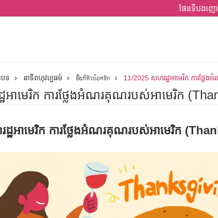
ផែនទីបងញោ
ានបទ
នាទីពហុវប្បធម៌
พื้นที่หัวข้อหลัก
11/2025 សហរដ្ឋអាមេរិក ការថ្លែង
ឋអាមេរិក ការថ្លែងអំណរគុណរបស់អាមេរិក (Tha
ហរដ្ឋអាមេរិក ការថ្លែងអំណរគុណរបស់អាមេរិក (Th