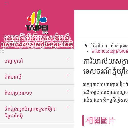
:::
ទៅកាន់មាតិកាប្លុកមាតិកាសំខាន់
:::
ទំព័រដើម
តំបន់ប្រធ
:::
ការិយាល័យសង្កាត់ប៉ិថោវទ
ការិយាល័យសង្កាត់
បញ្ហាទូទៅ
ទេសចរណ៍ភ្នំយ៉ាំ
ព័ត៌មានថ្មី
សកម្មភាពនេះត្រូវបានរៀបចំ
តំបន់ប្រធានបទ
កសិកម្មប្រកបដោយភាពរួសរាយ
ផលិតផលកសិកម្មដ៏ច្រើនសន
ទីកន្លែងអ្នកចំណូលស្រុកថ្មីនៃ
ទីក្រុងតៃប៉ិ
相關圖片