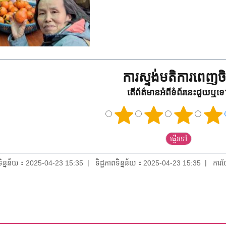
ការស្ទង់មតិការពេញចិត
តើព័ត៌មានអំពីទំព័រនេះជួយឬទ
យទិន្នន័យ：2025-04-23 15:35
ទិដ្ឋភាពទិន្នន័យ：2025-04-23 15:35
ការថ