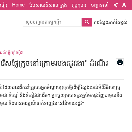
Home
ផៀវូ
វែបសាយត៍សាលាក្រុង
ពុម្ពកុមារ
បញ្ហាទូទៅ
ការស្វែងរកកំរិតខ្ពស់
ណ៍ភ្នំយ៉ាំងម៉ីង
5 "រើសផ្លែក្រូចនៅក្រោមរបងរដូវរងា" ដំណើរ
ានដឹកនាំគ្រួសារអ្នកចំណូលស្រុកថ្មីដើម្បីស្វែងយល់អំពីវិធីសាស្រ្ត
ដូចជា នំស្មៅ និងនំគៀវជាដើម។ អ្នកចូលរួមបានត្រឡប់មកផ្ទះវិញជាមួយនឹង
់មួយ និងមានអារម្មណ៍ទាក់ទាញនៃ នៅនិទាឃរដូវ។