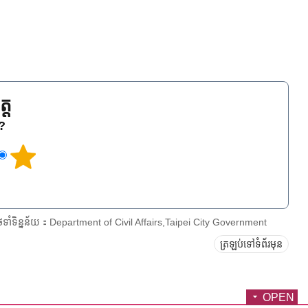
្ត
េ?
ែទាំទិន្នន័យ：Department of Civil Affairs,Taipei City Government
ត្រឡប់ទៅទំព័រមុន
OPEN