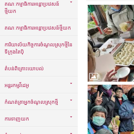
គណៈកម្មាធិការអន្តោប្រវេសន៍
ថ្មីយក
គណៈកម្មាធិការអន្តោប្រវេសន៍ថ្មីយក
ការិយាល័យកិច្ចការចំណូលស្រុកថ្មីនៃ
ទីក្រុងតៃប៉ិ
តំបន់ពិគ្រោះយោបល់
អន្តរកម្មវីដេអូ
កំណត់ត្រាអ្នកចំណូលស្រុកថ្មី
ការទាញយក