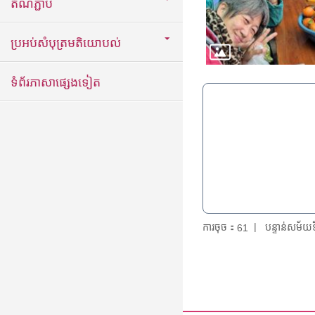
តំណភ្ជាប់
ប្រអប់សំបុត្រមតិយោបល់
ទំព័រភាសាផ្សេងទៀត
ការចុច：
បន្ទាន់សម័
61