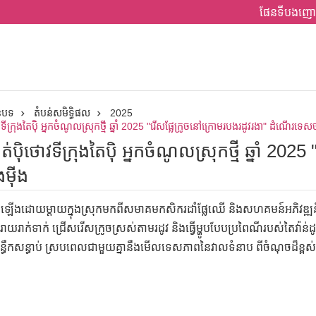
ផែនទីបងញោ
ានបទ
តំបន់សមិទ្ធិផល
2025
ីក្រុងតៃប៉ិ អ្នកចំណូលស្រុកថ្មី ឆ្នាំ 2025 "រើសផ្លែក្រូចនៅក្រោមរបងរដូវរងា" ដំណើរទេសចរ
ប៉ិថោវទីក្រុងតៃប៉ិ អ្នកចំណូលស្រុកថ្មី ឆ្នាំ 202
ងម៉ីង
ឡើងដោយម្តាយក្នុងស្រុកមកពីសមាគមកសិករដាំផ្លែឈើ និងសហគមន៍អភិវឌ្ឍន៍ ដែលប
រាក់ទាក់ ជ្រើសរើសក្រូចស្រស់តាមរដូវ និងធ្វើម្ហូបបែបប្រពៃណីរបស់តៃវ៉ាន់
្ធឹកសន្ធាប់ ស្របពេលជាមួយគ្នានឹងមើលទេសភាពនៃវាលទំនាប ពីចំណុចដ៏ខ្ពស