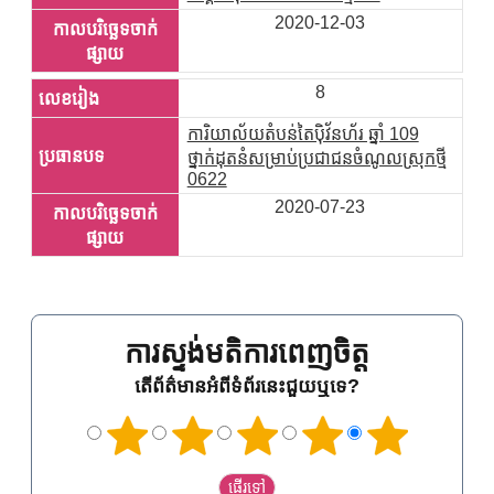
2020-12-03
8
ការិយាល័យតំបន់តៃប៉ិវ័នហ័រ ឆ្នាំ 109
ថ្នាក់ដុតនំសម្រាប់ប្រជាជនចំណូលស្រុកថ្មី
0622
2020-07-23
ការស្ទង់មតិការពេញចិត្ត
តើព័ត៌មានអំពីទំព័រនេះជួយឬទេ?