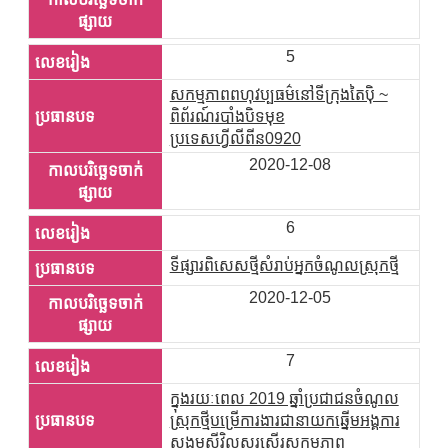
5
សកម្មភាពពហុវប្បធម៌នៅទីក្រុងតៃប៉ិ ~
ពិព័រណ៍របាំងបិទមុខ
ប្រទេសហ្វីលីពីន0920
2020-12-08
6
ទីផ្សារពិសេសថ្មីសំរាប់អ្នកចំណូលស្រុកថ្មី
2020-12-05
7
ក្នុងរយៈពេល 2019 ឆ្នាំប្រជាជនចំណូល
ស្រុកថ្មីបម្រើការងារជានាយកឆ្នើមអង្គការ
សង្គមស៊ីវិលសរសើរសកម្មភាព