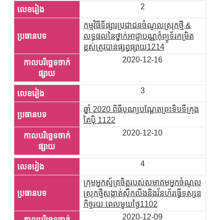
2
កម្មវិធីទីផ្សារប្រជាជនចំណូលស្រុកថ្មី &
លទ្ធផលនៃថ្នាក់អាជ្ញាបណ្ណកុំព្យូទ័រកម្រិត
ខ្ពស់ត្រូវបានផ្សព្វផ្សាយ1214
2020-12-16
3
ឆ្នាំ 2020 ពិធីបុណ្យបណ្តែតព្រះទិបទីក្រុង
តៃប៉ិ 1122
2020-12-10
4
ក្រុមអ្នកស្ម័គ្រចិត្តរបស់សមាគមអ្នកចំណូល
ស្រុកថ្មីសង្កាត់ស៊ឹកលីងនិងវ័នហ័រធ្វើទស្សន
កិច្ចរយៈពេលមួយថ្ងៃ1102
2020-12-09