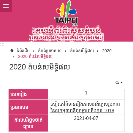
ទៅកាន់មាតិកាប្លុកមាតិកាសំខាន់
:::
:::
ទំព័រដើម
តំបន់ប្រធានបទ
តំបន់សមិទ្ធិផល
2020
2020 តំបន់សមិទ្ធិផល
2020 តំបន់សមិទ្ធិផល
1
សៀវភៅនិទានរឿងភាសាអង់គ្លេសរូបភាព
នៃសកម្មភាពឪពុកម្តាយនិងកូន 1018
2021-04-07