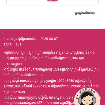
ត្រឡប់ទៅទំព័រមុន
:::
កាលបរិច្ឆេទធ្វើឱ្យទាន់សម័យ
2026-08-07
ទស្សនៈ
151
◎ក្រៅពីភាសាផ្សេងៗទៀត ពីព្រោះបកប្រែមិនទាន់រួចរាល់ ហេតុដូចនេះ មិនអាច
បញ្ចេញផ្សព្វផ្សាអត្តបទស្មើរៗគ្នា ប្រសិនមានទីកន្លែងណាខ្វះខាត់ សូម
មេតាអនុង្គ្រោះ។
អាស័យដ្ឋានៈជាន់ទី៩តំបន់ភាគកណ្តាលផ្ទះលេខ១ផ្លូវសាលាក្រុងខ័ណ្ឌស៊ីនយីក្រុង
តៃប៉េ លេខប្រៃសណីយ៍ៈ១១០០៨
លេខទូរស័ព្ទទំនាក់ទំនងៈមន្ទីរអត្រានុកូលដ្ឋាន 1999ត6260 មន្ទីរសង្គមកិច្ច
1999ត1981 មន្ទីរអប់រំ 1999ត1216 មន្ទីរសុខភិបាល 1999ត1816 មន្ទីរពល
កម្ម1999ត7038
សេនីសុំលោកអនកប្រើប្រាស់ បរៀសឹរេ មកទស្សនាដែលមានពុម្ព ឈុតឦលើស ៤,០
ភាពច្បាស់លាស់នេអេក្រង់សេនឹងឹ៨០០ ខ ៦០០ រក្សាសិទ្ធិគ្រប់យ៉ាង