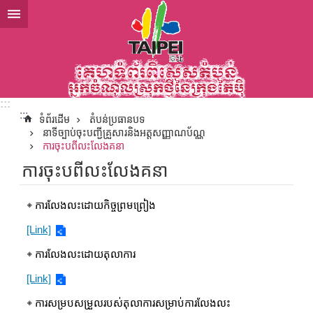
ទៅកាន់មាតិកាប្លុកមាតិកាសំខាន់
:::
:::
ទំព័រដើម
តំបន់ប្រធានបទ
នាទីច្បាប់ចុះបញ្ជីគ្រួសារនិងអត្តសញ្ញាណប័ណ្ណ
ការចុះបពីលះលែងគនា
ការចុះបពីលះលែងគនា
◈ ការលែងលះដោយកិច្ចព្រមព្រៀង
[Link]
◈ ការលែងលះដោយតុលាការ
[Link]
◈ ការសម្របសម្រួលរបស់តុលាការសម្រាប់ការលែងលះ