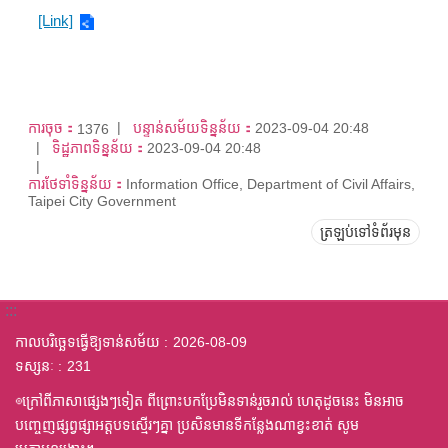
[Link]
ការចុច：
បន្ទាន់សម័យទិន្នន័យ：
2023-09-04 20:48
1376
ទិដ្ឋភាពទិន្នន័យ：
2023-09-04 20:48
ការថែទាំទិន្នន័យ：
Information Office, Department of Civil Affairs,
Taipei City Government
ត្រឡប់ទៅទំព័រមុន
:::
កាលបរិច្ឆេទធ្វើឱ្យទាន់សម័យ
2026-08-09
ទស្សនៈ
231
◎ក្រៅពីភាសាផ្សេងៗទៀត ពីព្រោះបកប្រែមិនទាន់រួចរាល់ ហេតុដូចនេះ មិនអាច
បញ្ចេញផ្សព្វផ្សាអត្តបទស្មើរៗគ្នា ប្រសិនមានទីកន្លែងណាខ្វះខាត់ សូម