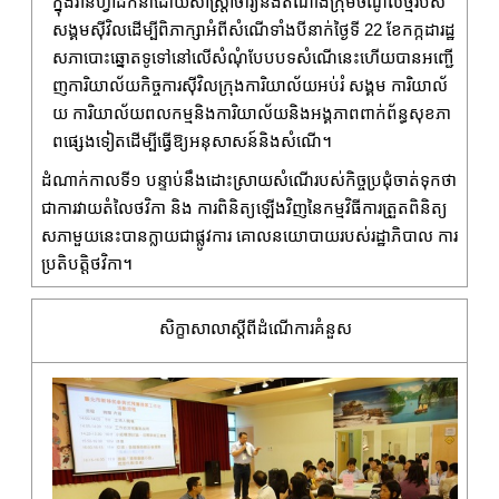
ក្នុងវ៉ាន់ហ្វាដឹកនាំដោយសាស្រ្តាចារ្យនិងតំណាងក្រុមចំណូលថ្មីរបស់
សង្គមស៊ីវិលដើម្បីពិភាក្សាអំពីសំណើទាំងបីនាក់ថ្ងៃទី 22 ខែកក្កដារដ្ឋ
សភាបោះឆ្នោតទូទៅនៅលើសំណុំបែបបទសំណើនេះហើយបានអញ្ជើ
ញការិយាល័យកិច្ចការស៊ីវិលក្រុងការិយាល័យអប់រំ សង្គម ការិយាល័
យ ការិយាល័យពលកម្មនិងការិយាល័យនិងអង្គភាពពាក់ព័ន្ធសុខភា
ពផ្សេងទៀតដើម្បីធ្វើឱ្យអនុសាសន៍និងសំណើ។
ដំណាក់កាលទី១ បន្ទាប់នឹងដោះស្រាយសំណើរបស់កិច្ចប្រជុំចាត់ទុកថា
ជាការវាយតំលៃថវិកា និង ការពិនិត្យឡើងវិញនៃកម្មវិធីការត្រួតពិនិត្យ
សភាមួយនេះបានក្លាយជាផ្លូវការ គោលនយោបាយរបស់រដ្ឋាភិបាល ការ
ប្រតិបត្តិថវិកា។
សិក្ខាសាលាស្តីពីដំណើការគំនួស