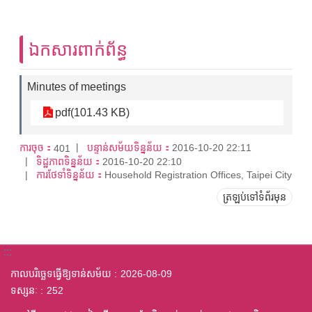
ឯកសារពាក់ព័ន្ធ
Minutes of meetings
pdf(101.43 KB)
ការចុច：
បន្ទាន់សម័យទិន្នន័យ：
2016-10-20 22:11
401
ទិដ្ឋភាពទិន្នន័យ：
2016-10-20 22:10
ការថែទាំទិន្នន័យ：
Household Registration Offices, Taipei City
ត្រឡប់ទៅទំព័រមុន
:::
កាលបរិច្ឆេទធ្វើឱ្យទាន់សម័យ
2026-08-09
ទស្សនៈ
252