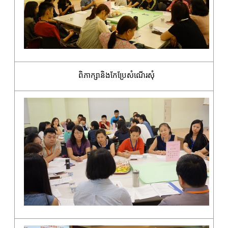
ពិភាក្សានិងកែប្រែសំណើរសុំ