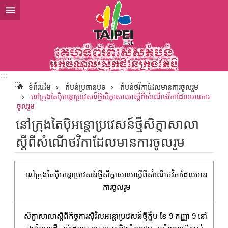
ទៅកាន់មាតិកាប្លុកមាតិកាសំខាន់
:::
:::
ទំព័រដើម
តំបន់ប្រធានបទ
តំបន់ថវិកាដែលមានការចូលរួម
នៅក្រុងតៃប៉ិអន្តោប្រវេសន៍ថ្មីសិក្ខាសាលាស្តីពីសំណើថវិកាដែលមានការ
ចូលរួម
នៅក្រុងតៃប៉ិអន្តោប្រវេសន៍ថ្មីសិក្ខាសាលា
ស្តីពីសំណើថវិកាដែលមានការចូលរួម
នៅក្រុងតៃប៉ិអន្តោប្រវេសន៍ថ្មីសិក្ខាសាលាស្តីពីសំណើថវិកាដែលមាន
ការចូលរួម
សិក្ខាសាលាស្តីពីកិច្ចការស៊ីវិលអន្តោប្រវេសន៍ថ្មីក្លឹប ខែ 9 កញ្ញា 9 នៅ