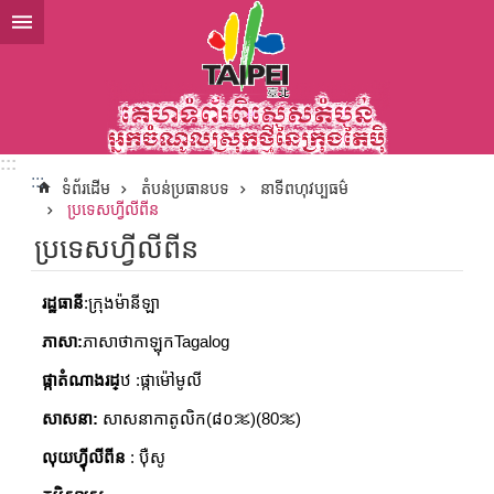
ទៅកាន់មាតិកាប្លុកមាតិកាសំខាន់
:::
:::
ទំព័រដើម
តំបន់ប្រធានបទ
នាទីពហុវប្បធម៌
ប្រទេសហ្វីលីពីន
ប្រទេសហ្វីលីពីន
រដ្ឋធានី
:ក្រុងម៉ានីឡា
ភាសា:
ភាសាថាកាឡុកTagalog
ផ្កាតំណាងរដ្
ឋ :ផ្កាម៉ៅមូលី
សាសនា:
សាសនាកាតូលិក(៨០％)(80％)
លុយហ៊្វីលីពីន
: ប៉ឺសូ