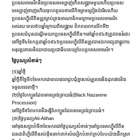
ប្រទេសអាមេរិកនិងប្រទេសអេស្បាញ់កើតសង្គ្រាមមួយហើយប្រទេស
អេស្បាញ់ចាញ់ហើយចុះហត្ថលេខាលើកិចព្រមព្រៀងប៉ារីសហើយ
ប្រទេសហ៊្វីលីពីនត្រូវគ្រប់គ្រងអាណានិគមក្រោមប្រទេសអាមេរិក
អស់រយៈពេល៥០ឆ្នាំក្រោយពីសង្គ្រាម ពិភពលោកលើកទី២
ប្រទេសជ៉បុនដណ្តើមយកប្រទេសហ៊្វីលីពីន។នៅឆ្នាំ១៩៤៥ត្រូវបានរំដោះ
នៅថ្ងៃទី៤ខែកក្កដាឆ្នាំ១៩៤៦ប្រទេសហ៊្វីលីពីនត្រូវបានឯករាជ្យជាផ្លូវការ
អនុវត្តគោលនិយោបាយប្រជាធិបតេយ្យបែបប្រទេសអាមេរិក។
ថ្ងៃបុណ្យសំខាន់ៗ
(១)ឆ្នាំថ្មី
ឆ្នាំថ្មីគឺថ្ងៃទី១ខែមករាជាពេលវេលាជួបជុំគ្នារបស់គ្រួសារនិងដុតផាវនិង
ទទួលទេវតាថ្មី។
(២)ថ្ងៃហែក្បួនដែលមានទ្រង់ទ្រាយធំ(Black Nazarene
Procession)
នៅថ្ងៃទី៩ខែមករានឹងធ្វើហែក្បួនដែលមានទ្រង់ទ្រាយធំ។
(៣)ថ្ងៃបុណ្យAti-Atihan
នៅចុងសប្តាហ៍ទី៣ខែមករាជាថ្ងៃបុណ្យសំខាន់ៗនៅប្រទេសហ៊្វីលីពីន
ជនជាតិហ្វីលីពីនរាប់ម៉ីននាក់ពាក់សំលៀកបំពាក់គ្រប់បែបយ៉ាងផឹកស្រា