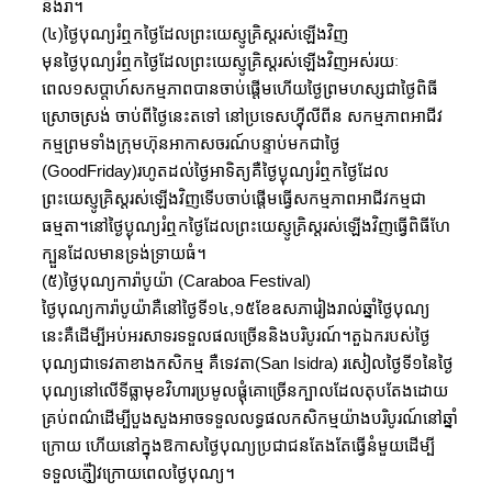
និងរាំ។
(៤)ថ្ងៃបុណ្យរំឮកថ្ងៃដែលព្រះយេស្ញូគ្រិស្តរស់ឡើងវិញ
មុនថ្ងៃបុណ្យរំឮកថ្ងៃដែលព្រះយេស្ញូគ្រិស្តរស់ឡើងវិញអស់រយៈ
ពេល១សប្តាហ៍សកម្មភាពបានចាប់ផ្តើមហើយថ្ងៃព្រមហស្សជាថ្ងៃពិធី
ស្រោចស្រង់ ចាប់ពីថ្ងៃនេះតទៅ នៅប្រទេសហ៊្វីលីពីន សកម្មភាពអាជីវ
កម្មព្រមទាំងក្រុមហ៊ុនអាកាសចរណ៍បន្ទាប់មកជាថ្ងៃ
(GoodFriday)រហូតដល់ថ្ងៃអាទិត្យគឺថ្ងៃប្ងុណ្យរំឮកថ្ងៃដែល
ព្រះយេស្ញូគ្រិស្តរស់ឡើងវិញទើបចាប់ផ្តើមធ្វើសកម្មភាពអាជីវកម្មជា
ធម្មតា។នៅថ្ងៃប្ងុណ្យរំឮកថ្ងៃដែលព្រះយេស្ញូគ្រិស្តរស់ឡើងវិញធ្វើពិធីហែ
ក្បួនដែលមានទ្រង់ទ្រាយធំ។
(៥)ថ្ងៃបុណ្យការ៉ាបូយ៉ា (Caraboa Festival)
ថ្ងៃបុណ្យការ៉ាបូយ៉ាគឺនៅថ្ងៃទី១៤,១៥ខែឧសភារៀងរាល់ឆ្នាំថ្ងៃបុណ្យ
នេះគឺដើម្បីអប់អរសាទរទទួលផលច្រើននិងបរិបូរណ៍។តួឯករបស់ថ្ងៃ
បុណ្យជាទេវតាខាងកសិកម្ម គឺទេវតា(San Isidra) រសៀលថ្ងៃទី១នៃថ្ងៃ
បុណ្យនៅលើទីធ្លាមុខវិហារប្រមូលផ្តុំគោច្រើនក្បាលដែលតុបតែងដោយ
គ្រប់ពណ៌ដើម្បីបួងសួងអាចទទួលលទ្ធផលកសិកម្មយ៉ាងបរិបូរណ៍នៅឆ្នាំ
ក្រោយ ហើយនៅក្នុងឱកាសថ្ងៃបុណ្យប្រជាជនតែងតែធ្វើនំមួយដើម្បី
ទទួលភ្ញ៉ៀវក្រោយពេលថ្ងៃបុណ្យ។