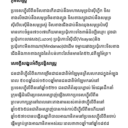
ភូមិសាស្ត្រ
ប្រទេសហ៊្វីលីពីនទិសខាងកើតជាប់នឹងមហាសមុទ្រប៉ាស៊ីហ្វីក ទិស
ខាងលិចជាប់នឹងសមុទ្រចិនខាងត្បូង ទិសខាងត្បូងជាប់នឹងសមុទ្រ
ស៊ីលីបេស៊ីនិងសមុទ្រស៊ូ ទិសខាងជើងជាប់នឹងឈុងសមុទ្រប៉ាស៊ី
មានកោះចំនួន៧១០៧ហើយមានប្រជុំកោះទាំង៣ធំដ៏ល្បីឈ្មោះ ដូចជា
ប្រជុំកោះលាវសង(Luzon) ប្រជុំកោះវិស៊ីយី(Visayas)និង
ប្រជុំកោះមីនតាណោ(Mindanao)ជាដើម ចម្ងាយរវាងប្រជុំកោះទិសខាង
ជើងនិងភាគខាងត្បូងនៃតំបន់កោះតៃវ៉ានមានតែ៥២,៨គីឡូម៉ែត្រ។
សេចក្តីសង្ខេបអំពីប្រវត្តិសាស្ត្រ
ជនជាតិហ៊្វីលិពីនភាគច្រើនជាជនជាតិម៉ាឡៃមុនគ្រិសសករាជក្នុងអំឡុង
ពេល ៥០០ឆ្នាំដល់១៥០០ឆ្នាំមានជនជាតិម៉ាឡៃមករស់នៅ
ប្រទេសហ៊្វីលីពីននៅឆ្នាំ១៥២១ ជនជាតិព័រទុយហ្គាល់ ម៉ែជេរុនដឹកនាំ
ក្រុមធ្វើដំណើរប្រទេសអស្បាញ់ឡើងគោកប្រទេសហ៊្វីលីពីន
ព្រះមហាក្សត្រនៅពេលនោះតាងនាមរបស់គាត់ថាហ៊្វីលីពីននៅ
ឆ្នាំ១៥៦៥ជនជាតិអេស្បាញ់បានកាន់កាប់ដីហ៊្វីលីពីនហើយនៅ
ឆ្នាំ១៥៧១បានបង្កើតរដ្ឋាភិបាលអាណានិគមនៅប្រទេសហ៊្វីលីពីនចាប់
ផ្តើមគ្រប់គ្រងអាណានិគមអស់រយៈពេល៣៣០ឆ្នាំ។នៅឆ្នាំ១៨៩៨