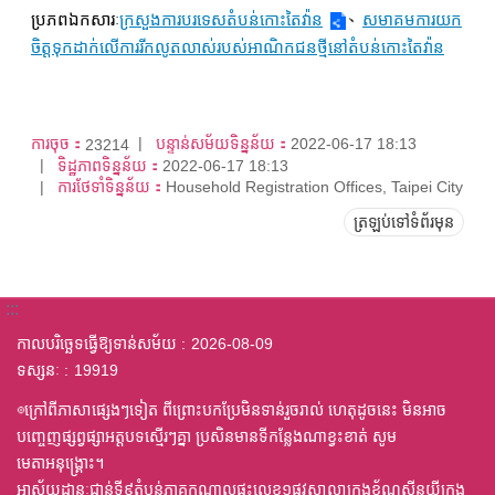
ប្រភពឯកសារៈ
ក្រសួងការបរទេសតំបន់កោះតៃវ៉ាន
、
សមាគមការយក
ចិត្តទុកដាក់លើការរីកលូតលាស់របស់អាណិកជនថ្មីនៅតំបន់កោះតៃវ៉ាន
ការចុច：
បន្ទាន់សម័យទិន្នន័យ：
2022-06-17 18:13
23214
ទិដ្ឋភាពទិន្នន័យ：
2022-06-17 18:13
ការថែទាំទិន្នន័យ：
Household Registration Offices, Taipei City
ត្រឡប់ទៅទំព័រមុន
:::
កាលបរិច្ឆេទធ្វើឱ្យទាន់សម័យ
2026-08-09
ទស្សនៈ
19919
◎ក្រៅពីភាសាផ្សេងៗទៀត ពីព្រោះបកប្រែមិនទាន់រួចរាល់ ហេតុដូចនេះ មិនអាច
បញ្ចេញផ្សព្វផ្សាអត្តបទស្មើរៗគ្នា ប្រសិនមានទីកន្លែងណាខ្វះខាត់ សូម
មេតាអនុង្គ្រោះ។
អាស័យដ្ឋានៈជាន់ទី៩តំបន់ភាគកណ្តាលផ្ទះលេខ១ផ្លូវសាលាក្រុងខ័ណ្ឌស៊ីនយីក្រុង