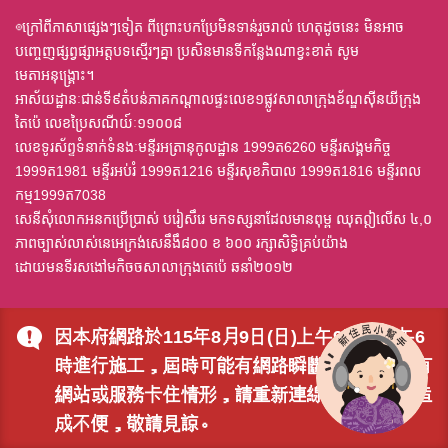
◎ក្រៅពីភាសាផ្សេងៗទៀត ពីព្រោះបកប្រែមិនទាន់រួចរាល់ ហេតុដូចនេះ មិនអាច
បញ្ចេញផ្សព្វផ្សាអត្តបទស្មើរៗគ្នា ប្រសិនមានទីកន្លែងណាខ្វះខាត់ សូម
មេតាអនុង្គ្រោះ។
អាស័យដ្ឋានៈជាន់ទី៩តំបន់ភាគកណ្តាលផ្ទះលេខ១ផ្លូវសាលាក្រុងខ័ណ្ឌស៊ីនយីក្រុង
តៃប៉េ លេខប្រៃសណីយ៍ៈ១១០០៨
លេខទូរស័ព្ទទំនាក់ទំនងៈមន្ទីរអត្រានុកូលដ្ឋាន 1999ត6260 មន្ទីរសង្គមកិច្ច
1999ត1981 មន្ទីរអប់រំ 1999ត1216 មន្ទីរសុខភិបាល 1999ត1816 មន្ទីរពល
កម្ម1999ត7038
សេនីសុំលោកអនកប្រើប្រាស់ បរៀសឹរេ មកទស្សនាដែលមានពុម្ព ឈុតឦលើស ៤,០
ភាពច្បាស់លាស់នេអេក្រង់សេនឹងឹ៨០០ ខ ៦០០ រក្សាសិទ្ធិគ្រប់យ៉ាង
ដោយមនទីរសងៅមកិចចសាលាក្រុងតេប៉េ ឆនាំ២០១២
因本府網路於115年8月9日(日)上午9時至下午6
時進行施工，屆時可能有網路瞬斷之情形，若有
網站或服務卡住情形，請重新連線即可排除，造
成不便，敬請見諒。