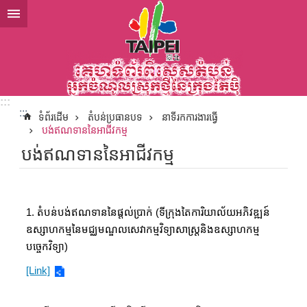
ទៅកាន់មាតិកាប្លុកមាតិកាសំខាន់
:::
:::
ទំព័រដើម
តំបន់ប្រធានបទ
នាទីរកការងារធ្វើ
បង់ឥណទាននៃអាជីវកម្ម
បង់ឥណទាននៃអាជីវកម្ម
1. តំបន់បង់ឥណទាននៃផ្តល់ប្រាក់ (ទីក្រុងតៃការិយាល័យអភិវឌ្ឍន៍
ឧស្សាហកម្មនៃមជ្ឈមណ្ឌលសេវាកម្មវិទ្យាសាស្ត្រនិងឧស្សាហកម្ម
បច្ចេកវិទ្យា)
[Link]