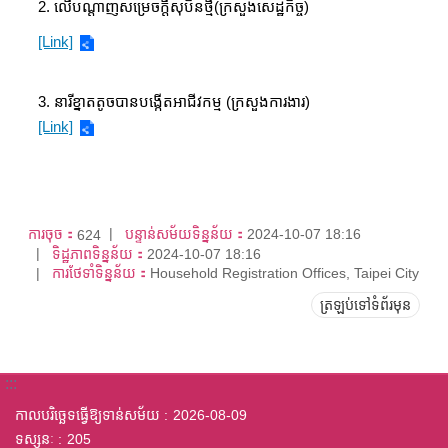
2. លើបណ្តាញសម្រេចក្តីសុបិនថ្មី(ក្រសួងសេដ្ឋកិច្ច)
[Link]
3. នារីខ្នាតតូចបានបង្កើតអាជីវកម្ម (ក្រសួងការងារ)
[Link]
ការចុច：
បន្ទាន់សម័យទិន្នន័យ：
2024-10-07 18:16
624
ទិដ្ឋភាពទិន្នន័យ：
2024-10-07 18:16
ការថែទាំទិន្នន័យ：
Household Registration Offices, Taipei City
ត្រឡប់ទៅទំព័រមុន
:::
កាលបរិច្ឆេទធ្វើឱ្យទាន់សម័យ
2026-08-09
ទស្សនៈ
205