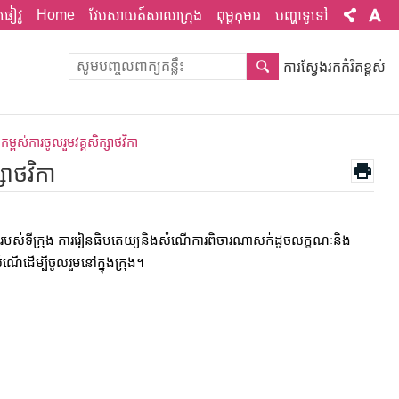
Home
ផៀវូ
វែបសាយត៍សាលាក្រុង
ពុម្ពកុមារ
បញ្ហាទូទៅ
ការស្វែងរកកំរិតខ្ពស់
កម្ពស់ការចូលរួមវគ្គសិក្សាថវិកា
សាថវិកា
មីរបស់ទីក្រុង ការរៀនធិបតេយ្យនិងសំណើការពិចារណាសក់ដូចលក្ខណៈនិង
ើម្បីចូលរួមនៅក្នុងក្រុង។