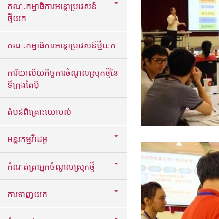
គណៈកម្មាធិការអន្តោប្រវេសន៍
ថ្មីយក
គណៈកម្មាធិការអន្តោប្រវេសន៍ថ្មីយក
ការិយាល័យកិច្ចការចំណូលស្រុកថ្មីនៃ
ទីក្រុងតៃប៉ិ
តំបន់ពិគ្រោះយោបល់
អន្តរកម្មវីដេអូ
កំណត់ត្រាអ្នកចំណូលស្រុកថ្មី
ការទាញយក