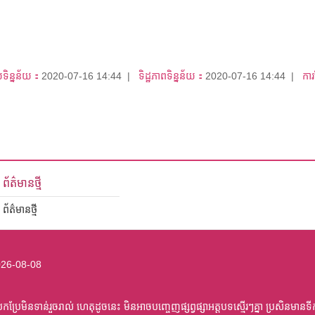
យទិន្នន័យ：
2020-07-16 14:44
ទិដ្ឋភាពទិន្នន័យ：
2020-07-16 14:44
ការ
ព័ត៌មានថ្មី
ព័ត៌មានថ្មី
26-08-08
ប្រែមិនទាន់រួចរាល់ ហេតុដូចនេះ មិនអាចបញ្ចេញផ្សព្វផ្សាអត្តបទស្មើរៗគ្នា ប្រសិនមានទី