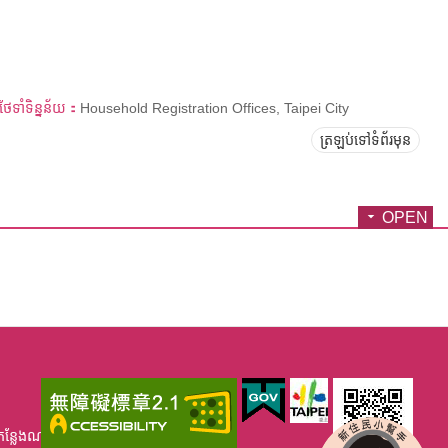
ថែទាំទិន្នន័យ：
Household Registration Offices, Taipei City
ត្រឡប់ទៅទំព័រមុន
OPEN
កន្លែងណាខ្វះខាត់ សូមមេតាអនុង្គ្រោះ។