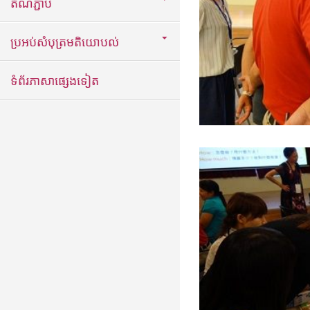
តំណភ្ជាប់
ប្រអប់សំបុត្រមតិយោបល់
ទំព័រភាសាផ្សេងទៀត