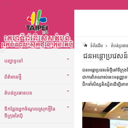
:::
ទៅកាន់មាតិកាប្លុកមាតិកាសំខាន់
:::
ទំព័រដើម
តំបន់ប្រធ
:::
ជនអន្តោប្រវេសន៍ថ
បញ្ហាទូទៅ
ជនអន្តោប្រវេសន៍ថ្មីនៅទីក្រុង
ព័ត៌មានថ្មី
ជាការពិតណាស់នេះអនុញ្ញាតឱ
ដឹកនាំសិស្សនិស្សិតដើម្ប
តំបន់ប្រធានបទ
ទីកន្លែងអ្នកចំណូលស្រុកថ្មីនៃ
ទីក្រុងតៃប៉ិ