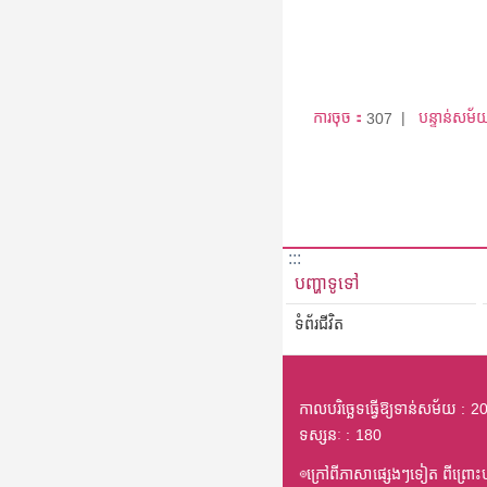
ការចុច：
បន្ទាន់សម័
307
:::
បញ្ហាទូទៅ
ទំព័រជីវិត
កាលបរិច្ឆេទធ្វើឱ្យទាន់សម័យ
20
ទស្សនៈ
180
◎ក្រៅពីភាសាផ្សេងៗទៀត ពីព្រោះបក