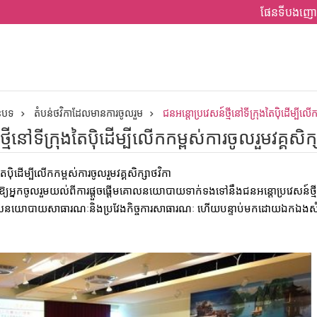
ផែនទីបងញោ
ានបទ
តំបន់ថវិកាដែលមានការចូលរួម
ជនអន្តោប្រវេសន៍ថ្មីនៅទីក្រុងតៃប៉ិដើម្បីលើក
្មីនៅទីក្រុងតៃប៉ិដើម្បីលើកកម្ពស់ការចូលរួមវគ្គសិក្
តៃប៉ិដើម្បីលើកកម្ពស់ការចូលរួមវគ្គសិក្សាថវិកា
្យអ្នកចូលរួមយល់ពីការផ្តួចផ្តើមគោលនយោបាយទាក់ទងទៅនឹងជនអន្តោប្រវេសន៍ថ្
ីគោលនយោបាយសាធារណៈនិងប្រវែងកិច្ចការសាធារណៈ ហើយបន្ទាប់មកដោយឯកឯងសំណើដ