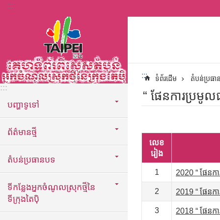
:::
ទៅកាន់មាតិកាប្លុកមាតិកាសំខាន់
:::
ទំព័រដើម
តំបន់ប្រធ
:::
“ ផែនការប្រមូលផ
បញ្ហាទូទៅ
ព័ត៌មានថ្មី
លេខ
រៀង
តំបន់ប្រធានបទ
1
2020 “ ផែនការ
ទីកន្លែងអ្នកចំណូលស្រុកថ្មីនៃ
2
2019 “ ផែនការ
ទីក្រុងតៃប៉ិ
3
2018 “ ផែនការ