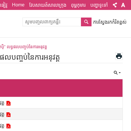
Home
ផៀវូ
វែបសាយត៍សាលាក្រុង
ពុម្ពកុមារ
បញ្ហាទូទៅ
ការស្វែងរកកំរិតខ្ពស់
៉ិ” លទ្ធផលបញ្ចប់នៃការអនុវត្ត
ផលបញ្ចប់នៃការអនុវត្ត
ត្ត
ត្ត
ត្ត