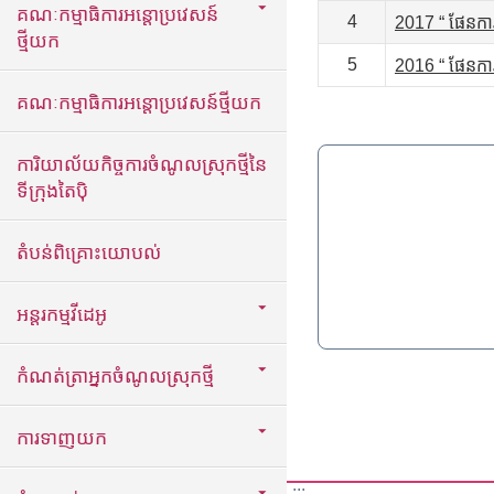
គណៈកម្មាធិការអន្តោប្រវេសន៍
4
2017 “ ផែនការ
ថ្មីយក
5
2016 “ ផែនការ
គណៈកម្មាធិការអន្តោប្រវេសន៍ថ្មីយក
ការិយាល័យកិច្ចការចំណូលស្រុកថ្មីនៃ
ទីក្រុងតៃប៉ិ
តំបន់ពិគ្រោះយោបល់
អន្តរកម្មវីដេអូ
កំណត់ត្រាអ្នកចំណូលស្រុកថ្មី
ការទាញយក
:::