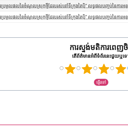
ប្រមូលផលនៃចំណូលស្រុកថ្មីដែលរស់នៅទីក្រុងតៃប៉ិ” លទ្ធផលបញ្ចប់នៃការអនុវ
ប្រមូលផលនៃចំណូលស្រុកថ្មីដែលរស់នៅទីក្រុងតៃប៉ិ” លទ្ធផលបញ្ចប់នៃការអនុវ
ការស្ទង់មតិការពេញចិត
តើព័ត៌មានអំពីទំព័រនេះជួយឬទ