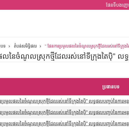
ផែនទីបងញោ
ានបទ
តំបន់សមិទ្ធិផល
“ ផែនការប្រមូលផលនៃចំណូលស្រុកថ្មីដែលរស់នៅទីក្រុងតៃប
លនៃចំណូលស្រុកថ្មីដែលរស់នៅទីក្រុងតៃប៉ិ” លទ្ធ
ប្រធានបទ
ប្រមូលផលនៃចំណូលស្រុកថ្មីដែលរស់នៅទីក្រុងតៃប៉ិ” លទ្ធផលបញ្ចប់នៃការអនុវ
ប្រមូលផលនៃចំណូលស្រុកថ្មីដែលរស់នៅទីក្រុងតៃប៉ិ” លទ្ធផលបញ្ចប់នៃការអនុវ
ប្រមូលផលនៃចំណូលស្រុកថ្មីដែលរស់នៅទីក្រុងតៃប៉ិ” លទ្ធផលបញ្ចប់នៃការអនុវ