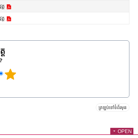
ត្ត
ត្ត
្ត
េ?
ត្រឡប់ទៅទំព័រមុន
OPEN