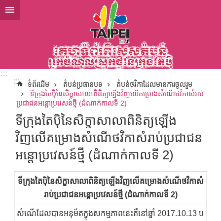
ទៅកាន់មាតិកាប្លុកមាតិកាសំខាន់
:::
:::
ទំព័រដើម
តំបន់ប្រធានបទ
តំបន់ថវិកាដែលមានការចូលរួម
ទីក្រុងតៃប៉ិនៃសិក្ខាសាលាពិនិត្យឡើងវិញលើគម្រោងសំណើថវិកាសំរាប់
ប្រជាជនអន្តោប្រវេសន៍ថ្មី (ដំណាក់កាលទី 2)
ទីក្រុងតៃប៉ិនៃសិក្ខាសាលាពិនិត្យឡើង
វិញលើគម្រោងសំណើថវិកាសំរាប់ប្រជាជន
អន្តោប្រវេសន៍ថ្មី (ដំណាក់កាលទី 2)
ទីក្រុងតៃប៉ិនៃសិក្ខាសាលាពិនិត្យឡើងវិញលើគម្រោងសំណើថវិកាសំ
រាប់ប្រជាជនអន្តោប្រវេសន៍ថ្មី (ដំណាក់កាលទី 2)
សំណើដែលបានអនុម័តក្នុងសកម្មភាពនេះគឺនៅឆ្នាំ 2017.10.13 ប