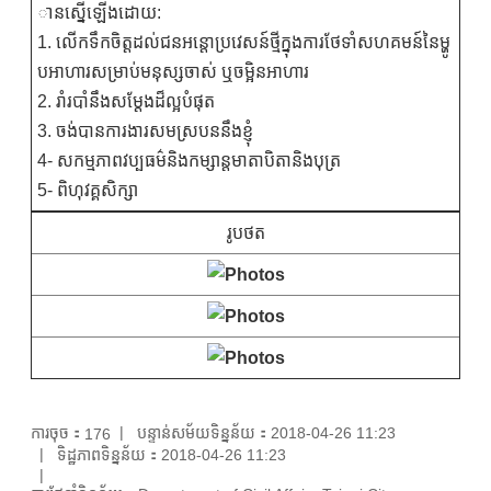
ានស្នើឡើងដោយ:
1. លើកទឹកចិត្តដល់ជនអន្តោប្រវេសន៍ថ្មីក្នុងការថែទាំសហគមន៍នៃម្ហូ
បអាហារសម្រាប់មនុស្សចាស់ ឬចម្អិនអាហារ
2. រាំរបាំនឹងសម្តែងដ៏ល្អបំផុត
3. ចង់បានការងារសមស្របននឹងខ្ញុំ
4- សកម្មភាពវប្បធម៌និងកម្សាន្តមាតាបិតានិងបុត្រ
5- ពិហុវគ្គសិក្សា
រូបថត
ការចុច：
បន្ទាន់សម័យទិន្នន័យ：2018-04-26 11:23
176
ទិដ្ឋភាពទិន្នន័យ：2018-04-26 11:23