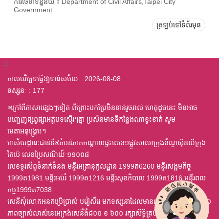
ការថែទាំទិន្នន័យ：Department of Civil Affairs,Taipei City
Government
ត្រឡប់ទៅទំព័រមុន
:::
កាលបរិច្ឆេទធ្វើឱ្យទាន់សម័យ
2026-08-08
ទស្សនៈ
177
◎ក្រៅពីភាសាផ្សេងៗទៀត ពីព្រោះបកប្រែមិនទាន់រួចរាល់ ហេតុដូចនេះ មិនអាច
បញ្ចេញផ្សព្វផ្សាអត្តបទស្មើរៗគ្នា ប្រសិនមានទីកន្លែងណាខ្វះខាត់ សូម
មេតាអនុង្គ្រោះ។
អាស័យដ្ឋានៈជាន់ទី៩តំបន់ភាគកណ្តាលផ្ទះលេខ១ផ្លូវសាលាក្រុងខ័ណ្ឌស៊ីនយីក្រុង
តៃប៉េ លេខប្រៃសណីយ៍ៈ១១០០៨
លេខទូរស័ព្ទទំនាក់ទំនងៈមន្ទីរអត្រានុកូលដ្ឋាន 1999ត6260 មន្ទីរសង្គមកិច្ច
1999ត1981 មន្ទីរអប់រំ 1999ត1216 មន្ទីរសុខភិបាល 1999ត1816 មន្ទីរពល
កម្ម1999ត7038
សេនីសុំលោកអនកប្រើប្រាស់ បរៀសឹរេ មកទស្សនាដែលមានពុម្ព ឈុតឦលើស ៤,០
ភាពច្បាស់លាស់នេអេក្រង់សេនឹងឹ៨០០ ខ ៦០០ រក្សាសិទ្ធិគ្រប់យ៉ាង