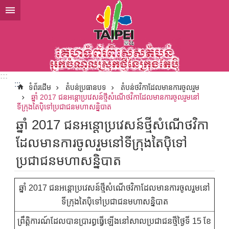
ទៅកាន់មាតិកាប្លុកមាតិកាសំខាន់
:::
:::
ទំព័រដើម
តំបន់ប្រធានបទ
តំបន់ថវិកាដែលមានការចូលរួម
ឆ្នាំ 2017 ជនអន្តោប្រវេសន៍ថ្មីសំណើថវិកាដែលមានការចូលរួមនៅ
ទីក្រុងតៃប៉ិទៅប្រជាជនមហាសន្និបាត
ឆ្នាំ 2017 ជនអន្តោប្រវេសន៍ថ្មីសំណើថវិកា
ដែលមានការចូលរួមនៅទីក្រុងតៃប៉ិទៅ
ប្រជាជនមហាសន្និបាត
ឆ្នាំ 2017 ជនអន្តោប្រវេសន៍ថ្មីសំណើថវិកាដែលមានការចូលរួមនៅ
ទីក្រុងតៃប៉ិទៅប្រជាជនមហាសន្និបាត
ព្រឹត្តិការណ៍ដែលបានប្រារព្ធធ្វើឡើងនៅសាលប្រជាជនថ្មីថ្ងៃទី 15 ខែ