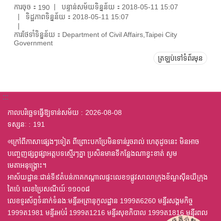
ការចុច：
បន្ទាន់សម័យទិន្នន័យ：2018-05-11 15:07
190
ទិដ្ឋភាពទិន្នន័យ：2018-05-11 15:07
ការថែទាំទិន្នន័យ：Department of Civil Affairs,Taipei City
Government
ត្រឡប់ទៅទំព័រមុន
:::
កាលបរិច្ឆេទធ្វើឱ្យទាន់សម័យ
2026-08-08
ទស្សនៈ
191
◎ក្រៅពីភាសាផ្សេងៗទៀត ពីព្រោះបកប្រែមិនទាន់រួចរាល់ ហេតុដូចនេះ មិនអាច
បញ្ចេញផ្សព្វផ្សាអត្តបទស្មើរៗគ្នា ប្រសិនមានទីកន្លែងណាខ្វះខាត់ សូម
មេតាអនុង្គ្រោះ។
អាស័យដ្ឋានៈជាន់ទី៩តំបន់ភាគកណ្តាលផ្ទះលេខ១ផ្លូវសាលាក្រុងខ័ណ្ឌស៊ីនយីក្រុង
តៃប៉េ លេខប្រៃសណីយ៍ៈ១១០០៨
លេខទូរស័ព្ទទំនាក់ទំនងៈមន្ទីរអត្រានុកូលដ្ឋាន 1999ត6260 មន្ទីរសង្គមកិច្ច
1999ត1981 មន្ទីរអប់រំ 1999ត1216 មន្ទីរសុខភិបាល 1999ត1816 មន្ទីរពល