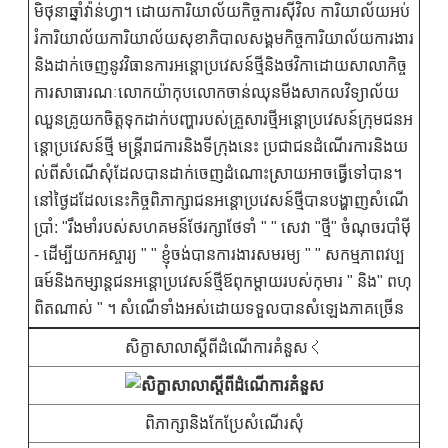
មិថុនាឆ្នាំវ៉ាន់ហ្វា។ ដោយការិយាល័យកិច្ចការស៊ីវិល ការិយាល័យអប់
រំការិយាល័យការិយាល័យសុខាភិបាលសង្គមកិច្ចការិយាល័យការងារ
និងដាក់ចេញនូវវិធានការអន្តោប្រវេសន៍ថ្មីនិងថវិកាដោយសាលាកិច្ច
ការសាធារណៈលោកយ៉ាកុបលោកចាន់ឈុនមីងសាកលវិទ្យាល័យ
ឈួនគ្រូយកចិត្តទុកដាក់បញ្ហារបស់គ្រួសារថ្មីអន្តោប្រវេសន៍ក្រុមជនអ
ន្តោប្រវេសន៍ថ្មី មន្ត្រីរាជការនិងទីក្រុងនេះ ប្រជាជនដំណើរការនិងយ
ល់ពីសំណើសុំដែលបានដាក់ចេញដំណោះស្រាយអាចធ្វើទៅបាន។
នៅថ្ងៃដដែលនេះកិច្ចពិភាក្សាជនអន្តោប្រវេសន៍ថ្មីបានបង្ហាញសំណើ
ប្រាំ: "រឹងមាំរបស់សហគមន៍ថែរក្សាថែទាំ " " សេវា "ថ្មី" ចំណុចរបាំម៉ី
- ដើម្បីយកអស្ចារ្យ " " ខ្ញុំចង់បានការងារសមរម្យ " " សកម្មភាពវប្ប
ធម៍និងកម្សាន្តជនអន្តោប្រវេសន៍ថ្មីឪពុកម្តាយរបស់កុមារ " និង" ពហុ
ពិតណាស់ " ។ សំណើទាំងអស់ដោយទទួលបានសំឡេងភាគច្រើន
សិក្ខាសាលាស្តីពីដំណើការគំនួសく
ពិភាក្សានិងកែប្រែសំណើរសុំ