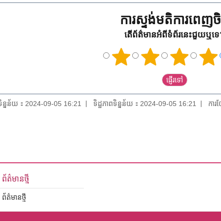
ការស្ទង់មតិការពេញចិត
តើព័ត៌មានអំពីទំព័រនេះជួយឬទ
យទិន្នន័យ：2024-09-05 16:21
ទិដ្ឋភាពទិន្នន័យ：2024-09-05 16:21
ការថ
ព័ត៌មានថ្មី
ព័ត៌មានថ្មី