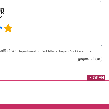
្ត
េ?
ែទាំទិន្នន័យ：Department of Civil Affairs,Taipei City Government
ត្រឡប់ទៅទំព័រមុន
OPEN