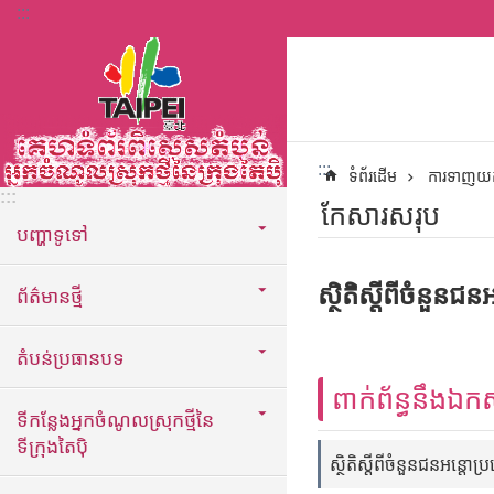
:::
ទៅកាន់មាតិកាប្លុកមាតិកាសំខាន់
:::
ទំព័រដើម
ការទាញយ
:::
កែសារសរុប
បញ្ហាទូទៅ
ស្ថិតិស្តីពីចំនួនជន
ព័ត៌មានថ្មី
តំបន់ប្រធានបទ
ពាក់ព័ន្ធនឹងឯក
ទីកន្លែងអ្នកចំណូលស្រុកថ្មីនៃ
ទីក្រុងតៃប៉ិ
ស្ថិតិស្តីពីចំនួនជនអន្តោប