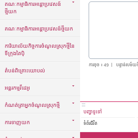
គណៈកម្មាធិការអន្តោប្រវេសន៍
ថ្មីយក
គណៈកម្មាធិការអន្តោប្រវេសន៍ថ្មីយក
ការិយាល័យកិច្ចការចំណូលស្រុកថ្មីនៃ
ទីក្រុងតៃប៉ិ
ការចុច：
បន្ទាន់សម័
49
តំបន់ពិគ្រោះយោបល់
អន្តរកម្មវីដេអូ
:::
កំណត់ត្រាអ្នកចំណូលស្រុកថ្មី
បញ្ហាទូទៅ
ការទាញយក
ទំព័រជីវិត