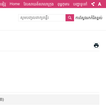
Home
ផៀវូ
វែបសាយត៍សាលាក្រុង
ពុម្ពកុមារ
បញ្ហាទូទៅ
ការស្វែងរកកំរិតខ្ពស់
KB)