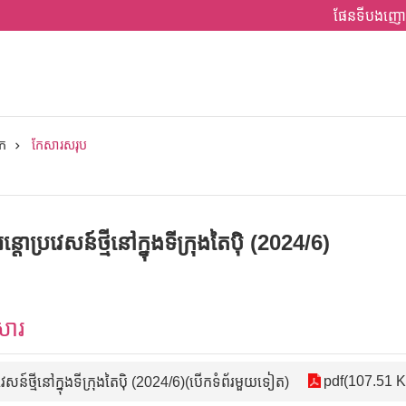
ផែនទីបងញោ
ក
កែសារសរុប
អន្តោប្រវេសន៍ថ្មីនៅក្នុងទីក្រុងតៃប៉ិ (2024/6)
សារ
pdf(107.51 
្រវេសន៍ថ្មីនៅក្នុងទីក្រុងតៃប៉ិ (2024/6)(បើកទំព័រមួយទៀត)