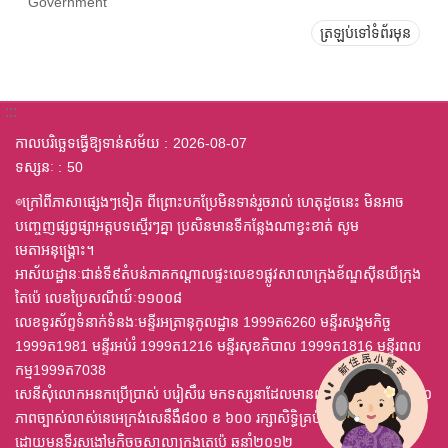
Government
ត្រឡប់ទៅទំព័រមុន
:::
កាលបរិច្ឆេទធ្វើឱ្យទាន់សម័យ
2026-08-07
ទស្សនៈ
50
◎ក្រៅពីភាសាផ្សេងៗទៀត ពីព្រោះបកប្រែមិនទាន់រួចរាល់ ហេតុដូចនេះ មិនអាច
បញ្ចេញផ្សព្វផ្សាអត្តបទស្មើរៗគ្នា ប្រសិនមានទីកន្លែងណាខ្វះខាត់ សូម
មេតាអនុង្គ្រោះ។
អាស័យដ្ឋានៈជាន់ទី៩តំបន់ភាគកណ្តាលផ្ទះលេខ១ផ្លូវសាលាក្រុងខ័ណ្ឌស៊ីនយីក្រុង
តៃប៉េ លេខប្រៃសណីយ៍ៈ១១០០៨
លេខទូរស័ព្ទទំនាក់ទំនងៈមន្ទីរអត្រានុកូលដ្ឋាន 1999ត6260 មន្ទីរសង្គមកិច្ច
1999ត1981 មន្ទីរអប់រំ 1999ត1216 មន្ទីរសុខភិបាល 1999ត1816 មន្ទីរពល
កម្ម1999ត7038
សេនីសុំលោកអនកប្រើប្រាស់ បរៀសឹរេ មកទស្សនាដែលមានពុម្ព ឈុតឦលើស ៤,០
ភាពច្បាស់លាស់នេអេក្រង់សេនឹងឹ៨០០ ខ ៦០០ រក្សាសិទ្ធិគ្រប់យ៉ាង
ដោយមនទីរសងៅមកិចចសាលាក្រុងតេប៉េ ឆនាំ២០១២