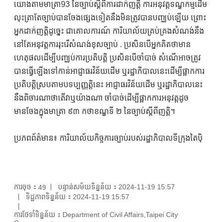
យោងតាមមាត្រា93 នៃច្បាប់ស្តីពីការដាក់ញត្តិ ការអនុវត្តទណ្ឌកម្មដើម
លុះត្រាតែច្បាប់បានចែងផ្សេងទៀតនឹងមិនត្រូវបានបញ្ឈប់ឡើយ ព្រោះ
អ្នកដាក់ញត្តិដូច្នេះ ជាគោលការណ៍ ការិយាល័យគ្រប់គ្រងសំណង់នឹង
នៅតែអនុវត្តការរុះរើសំណង់ខុសច្បាប់ . ប្រសិនបើអ្នកគិតថាមាន
ហេតុផលដើម្បីបញ្ឈប់ការប្រតិបត្តិ ប្រសិនបើចាំបាច់ សំណើអាចត្រូវ
បានធ្វើឡើងទៅកាន់អាជ្ញាធរវិន័យដើម ឬរដ្ឋាភិបាលនេះដើម្បីផ្អាកការ
ប្រតិបត្តិស្របតាមបទប្បញ្ញត្តិនេះ អាជ្ញាធរវិន័យដើម ឬរដ្ឋាភិបាលនេះ
នឹងពិចារណាថាតើវាឬយ៉ាងណា ចាំបាច់ដើម្បីផ្អាកការអនុវត្តដូច
មានចែងក្នុងមាត្រា ៩៣ កថាខណ្ឌទី ២ នៃច្បាប់ស្តីពីញត្តិ។
ប្រភពព័ត៌មាន៖ ការិយាល័យកិច្ចការច្បាប់របស់រដ្ឋាភិបាលទីក្រុងតៃប៉ិ
ការចុច：
បន្ទាន់សម័យទិន្នន័យ：2024-11-19 15:57
49
ទិដ្ឋភាពទិន្នន័យ：2024-11-19 15:57
ការថែទាំទិន្នន័យ：Department of Civil Affairs,Taipei City