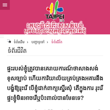
ទៅកាន់មាតិកាប្លុកមាតិកាសំខាន់
:::
:::
ទំព័រដើម
បញ្ហាទូទៅ
ទំព័រជីវិត
ទំព័រជីវិត
ផ្ទះរបស់ខ្ញុំត្រូវបានគេរាយការណ៍ថាសាងសង់
ខុសច្បាប់ ហើយការិយាល័យគ្រប់គ្រងអគារនឹង
បង្ខំឱ្យរុះរើ បើខ្ញុំដាក់ពាក្យស្នើរសុំ តើក្នុងការ រុះរើ
ផ្ទះខ្ញុំមិនអាចរើឬប៉ះពាល់បានមែនទេ?