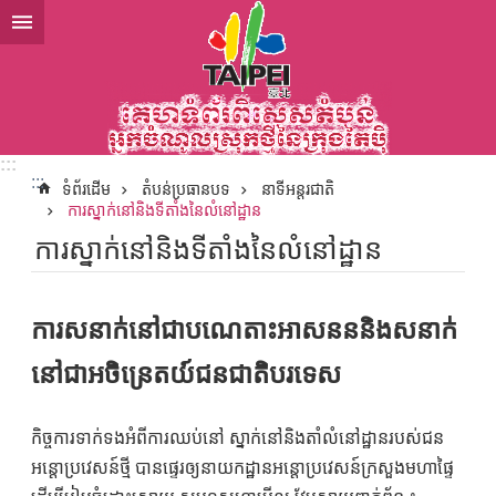
ទៅកាន់មាតិកាប្លុកមាតិកាសំខាន់
:::
:::
ទំព័រដើម
តំបន់ប្រធានបទ
នាទីអន្តរជាតិ​
ការស្នាក់នៅនិងទីតាំងនៃលំនៅដ្ឋាន
ការស្នាក់នៅនិងទីតាំងនៃលំនៅដ្ឋាន
ការសនាក់នៅជាបណេតាះអាសនននិងសនាក់
នៅជាអចិន្រេតយ៍ជនជាតិបរទេស
កិច្ចការទាក់ទងអំពីការឈប់នៅ ស្នាក់នៅនិងតាំលំនៅដ្ឋានរបស់ជន
អន្តោប្រវេសន៍ថ្មី បានផ្ទេរឲ្យនាយកដ្ឋានអន្តោប្រវេសន៍ក្រសួងមហាផ្ទៃ