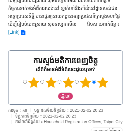
ដើម្បីរៀបចំដោះស្រាយ សូមទស្សនាមើល វែបសាយពាក់ព័ន្ធ ៖
កិច្ចការទាក់ទងអំពីការឈប់នៅ ស្នាក់នៅនិងតាំលំនៅដ្ឋានរបស់ជន
អន្តោប្រវេសន៍ថ្មី បានផ្ទេរឲ្យនាយកដ្ឋានអន្តោប្រវេសន៍ក្រសួងមហាផ្ទៃ
ដើម្បីរៀបចំដោះស្រាយ សូមទស្សនាមើល វែបសាយពាក់ព័ន្ធ ៖
[Link]
ការស្ទង់មតិការពេញចិត្ត
តើព័ត៌មានអំពីទំព័រនេះជួយឬទេ?
ការចុច：
បន្ទាន់សម័យទិន្នន័យ：2021-02-02 20:23
56
ទិដ្ឋភាពទិន្នន័យ：2021-02-02 20:23
ការថែទាំទិន្នន័យ：Household Registration Offices, Taipei City