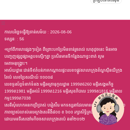
ត្រឡប់ទៅទំព័រមុន
:::
កាលបរិច្ឆេទធ្វើឱ្យទាន់សម័យ
2026-08-06
ទស្សនៈ
56
◎ក្រៅពីភាសាផ្សេងៗទៀត ពីព្រោះបកប្រែមិនទាន់រួចរាល់ ហេតុដូចនេះ មិនអាច
បញ្ចេញផ្សព្វផ្សាអត្តបទស្មើរៗគ្នា ប្រសិនមានទីកន្លែងណាខ្វះខាត់ សូម
មេតាអនុង្គ្រោះ។
អាស័យដ្ឋានៈជាន់ទី៩តំបន់ភាគកណ្តាលផ្ទះលេខ១ផ្លូវសាលាក្រុងខ័ណ្ឌស៊ីនយីក្រុង
តៃប៉េ លេខប្រៃសណីយ៍ៈ១១០០៨
លេខទូរស័ព្ទទំនាក់ទំនងៈមន្ទីរអត្រានុកូលដ្ឋាន 1999ត6260 មន្ទីរសង្គមកិច្ច
1999ត1981 មន្ទីរអប់រំ 1999ត1216 មន្ទីរសុខភិបាល 1999ត1816 មន្ទីរពល
កម្ម1999ត7038
សេនីសុំលោកអនកប្រើប្រាស់ បរៀសឹរេ មកទស្សនាដែលមានពុម្ព ឈុតឦលើស ៤,០
ភាពច្បាស់លាស់នេអេក្រង់សេនឹងឹ៨០០ ខ ៦០០ រក្សាសិទ្ធិគ្រប់យ៉ាង
ដោយមនទីរសងៅមកិចចសាលាក្រុងតេប៉េ ឆនាំ២០១២