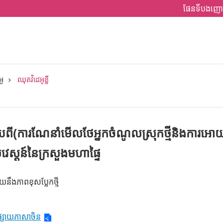
ផែនទីបងញោ
អូ
ឈុតវិដេអូខ្លី
វផ្សាយពី(ការណែនាំមើលថែអ្នកចំណូលស្រុកថ្មីនិងកា
រវេស្តន៍នៃក្រសួងមហាផ្ទៃ
យនឹងភាពខុសប្លែកថ្មី
្វផ្សាយភាសាចិន