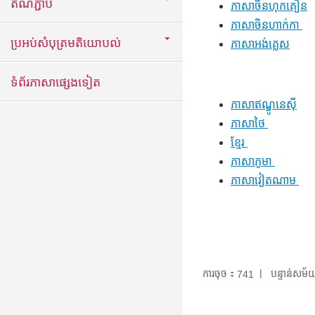
តំណភ្ជាប់
ភាសាចិនហុកគៀន
ភាសាចិនហាក់កា
ប្រអប់សំបុត្រមតិយោបល់
ភាសាអង់គ្លេស
ទំព័រភាសាផ្សេងទៀត
ភាសាឥណ្ឌូនេស៊ី
ភាសាថៃ
ខ្មែរ
ភាសាភូមា
ភាសាវៀតណាម
ការចុច：
បន្ទាន់សម
741