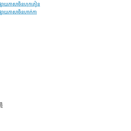
ព្វផ្សាយភាសាចិនហុកគៀន
្វផ្សាយភាសាចិនហាក់កា
មី