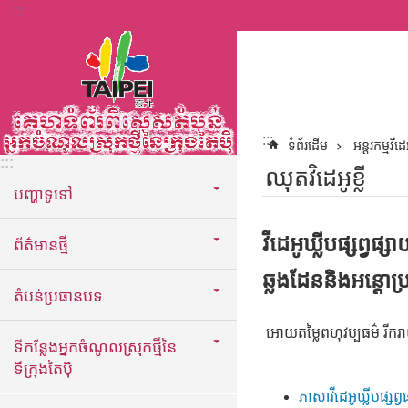
:::
ទៅកាន់មាតិកាប្លុកមាតិកាសំខាន់
:::
ទំព័រដើម
អន្តរកម្មវីដេ
:::
ឈុតវិដេអូខ្លី
បញ្ហាទូទៅ
វីដេអូឃ្លីបផ្សព្
ព័ត៌មានថ្មី
ឆ្លងដែននិងអន្តោប្
តំបន់ប្រធានបទ
អោយតម្លៃពហុវប្បធម៌ រីករា
ទីកន្លែងអ្នកចំណូលស្រុកថ្មីនៃ
ទីក្រុងតៃប៉ិ
ភាសាវីដេអូឃ្លីបផ្សព