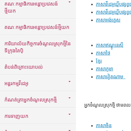
គណៈកម្មាធិការអន្តោប្រវេសន៍
ភាសាវីដេអូឃ្លីបផ្ស
ថ្មីយក
ភាសាវីដេអូឃ្លីបផ្សព
ភាសាអង់គ្លេស
គណៈកម្មាធិការអន្តោប្រវេសន៍ថ្មីយក
ការិយាល័យកិច្ចការចំណូលស្រុកថ្មីនៃ
ភាសាឥណ្ឌូនេស៊ី
ទីក្រុងតៃប៉ិ
ភាសាថៃ
ខ្មែរ
តំបន់ពិគ្រោះយោបល់
ភាសាភូមា
ភាសាវៀតណាម
អន្តរកម្មវីដេអូ
កំណត់ត្រាអ្នកចំណូលស្រុកថ្មី
អ្នកចំំណូលស្រុកថ្មី ថាមពលថ្
ការទាញយក
ភាសាចិន