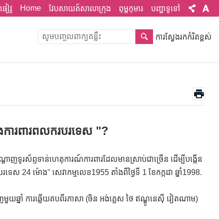
Home
ផៀវូ
វែបសាយត៍សាលាក្រុង
ពុម្ពកុមារ
បញ្ហាទូទៅ
ការស្វែងរកកំរិតខ្ពស់
្ម និងការពារពលករបរទេស "?
្តាញទូរស័ព្ទទាន់ហេតុការណ៍ការពារដែលមានស្រាប់ជាច្រើន ដើម្បីបង្កើន
បរទេស 24 ម៉ោង" សេវាកម្មលេខ1955 តាំងពីថ្ងៃទី 1 ខែកក្កដា ឆ្នាំ1998.
យឆ្នាំ ការឆ្លើយតបពីរភាសា (ចិន អង់គ្លេស ថៃ ឥណ្ឌូនេស៊ី វៀតណាម)