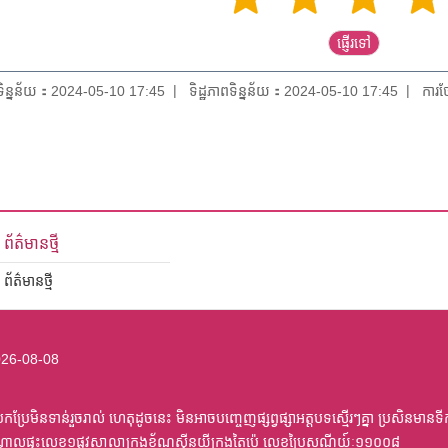
យទិន្នន័យ：2024-05-10 17:45
ទិដ្ឋភាពទិន្នន័យ：2024-05-10 17:45
ការថ
ព័ត៌មានថ្មី
ព័ត៌មានថ្មី
26-08-08
ប្រែមិនទាន់រួចរាល់ ហេតុដូចនេះ មិនអាចបញ្ចេញផ្សព្វផ្សាអត្តបទស្មើរៗគ្នា ប្រសិនមានទី
្តាលផ្ទះលេខ១ផ្លូវសាលាក្រុងខ័ណ្ឌស៊ីនយីក្រុងតៃប៉េ លេខប្រៃសណីយ៍ៈ១១០០៨