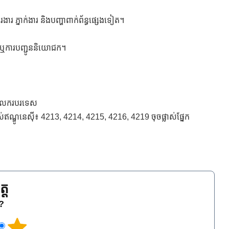
ការងារ ភ្នាក់ងារ និងបញ្ហាពាក់ព័ន្ធផ្សេងទៀត។
្ស ឬការបញ្ជូននិយោជក។
ល់ពលករបរទេស
បស់ឥណ្ឌូនេស៊ី៖ 4213, 4214, 4215, 4216, 4219 ចុចផ្លាស់ផ្នែក
្ត
េ?