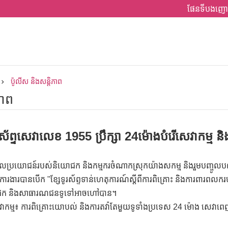
ផែនទីបងញោ
ប៉ូលីស និងសន្តិភាព
ភាព
ទូរស័ព្ទសេវាលេខ 1955 ប្រឹក្សា 24ម៉ោងបំរើសេវាកម
និងផលប្រយោជន៍របស់និយោជក និងកម្មករចំណាកស្រុកយ៉ាងសកម្ម និងរួមបញ្ចូលបណ
ងការងារបានបើក "ខ្សែទូរស័ព្ទទាន់ហេតុការណ៍ស្តីពីការពិគ្រោះ និងការពារពលករ
ោជក និងសាធារណជនទូទៅអាចហៅបាន។
្ម៖ ការពិគ្រោះយោបល់ និងការតវ៉ាតែមួយទូទាំងប្រទេស 24 ម៉ោង សេវាពេញមួ