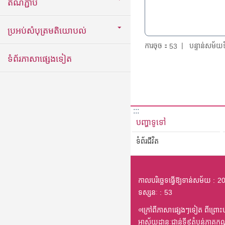
តំណភ្ជាប់
ប្រអប់សំបុត្រមតិយោបល់
ការចុច：
បន្ទាន់សម័
53
ទំព័រភាសាផ្សេងទៀត
:::
បញ្ហាទូទៅ
ទំព័រជីវិត
កាលបរិច្ឆេទធ្វើឱ្យទាន់សម័យ
20
ទស្សនៈ
53
◎ក្រៅពីភាសាផ្សេងៗទៀត ពីព្រោះបក
អាស័យដ្ឋានៈជាន់ទី៩តំបន់ភាគកណ