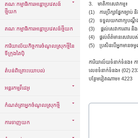
គណៈកម្មាធិការអន្តោប្រវេសន៍
3.
មាតិកាសេវាកម្ម៖
ថ្មីយក
(1)
ការប្រឹក្សាផ្នែកច្បាប
(2)
ទទួលយកពាក្យបណ្តឹងដូ
គណៈកម្មាធិការអន្តោប្រវេសន៍ថ្មីយក
(3)
ផ្តល់សេវាការពារ និ
(4)
ផ្តល់ព័ត៌មានសេវារបស
ការិយាល័យកិច្ចការចំណូលស្រុកថ្មីនៃ
(5)
ប្រសិនបើអ្នកមានចម្
ទីក្រុងតៃប៉ិ
ការិយាល័យទំនាក់ទំនង៖ កា
តំបន់ពិគ្រោះយោបល់
លេខទំនាក់ទំនង៖ (02) 2338
បន្ថែមវៀតណាម៖ 4223
អន្តរកម្មវីដេអូ
កំណត់ត្រាអ្នកចំណូលស្រុកថ្មី
ការទាញយក