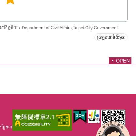
ែទាំទិន្នន័យ：Department of Civil Affairs,Taipei City Government
ត្រឡប់ទៅទំព័រមុន
OPEN
កន្លែងណាខ្វះខាត់ សូមមេតាអនុង្គ្រោះ។