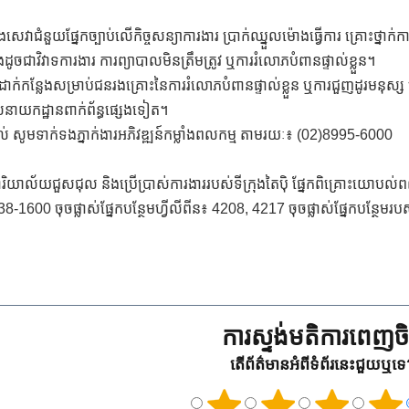
់ និងសេវាជំនួយផ្នែកច្បាប់លើកិច្ចសន្យាការងារ ប្រាក់ឈ្នួលម៉ោងធ្វើការ គ្រោះថ្នាក់
ចជាវិវាទការងារ ការព្យាបាលមិនត្រឹមត្រូវ ឬការរំលោភបំពានផ្ទាល់ខ្លួន។
ងដាក់កន្លែងសម្រាប់ជនរងគ្រោះនៃការរំលោភបំពានផ្ទាល់ខ្លួន ឬការជួញដូរមនុស
់នាយកដ្ឋានពាក់ព័ន្ធផ្សេងទៀត។
ងល់ សូមទាក់ទងភ្នាក់ងារអភិវឌ្ឍន៍កម្លាំងពលកម្ម តាមរយៈ៖ (02)8995-6000
រិយាល័យជួសជុល និងប្រើប្រាស់ការងាររបស់ទីក្រុងតៃប៉ិ ផ្នែកពិគ្រោះយោប
-1600 ចុចផ្លាស់ផ្នែកបន្ថែមហ្វីលីពីន៖ 4208, 4217 ចុចផ្លាស់ផ្នែកបន្ថែមរ
ការស្ទង់មតិការពេញចិត
តើព័ត៌មានអំពីទំព័រនេះជួយឬទ