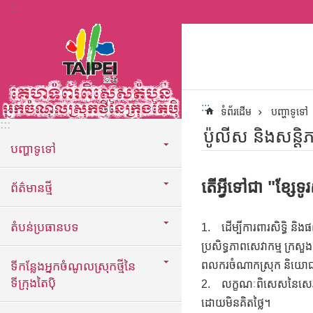
:::
ទៅកាន់មាតិកាប្លុកមាតិកាសំខាន់
:::
ទំព័រដើម
បញ្ហាទូទៅ
:::
ប៉ូលីស និងសន្តិ
បញ្ហាទូទៅ
តើអ្វីទៅជា "ខ្សែ
ព័ត៌មានថ្មី
តំបន់ប្រធានបទ
1.
ដើម្បីការពារសិទ្ធិ 
ប្រសិទ្ធភាពសេវាកម្ម ក្រសួ
ទីកន្លែងអ្នកចំណូលស្រុកថ្មីនៃ
ពលករចំណាកស្រុក និយ
ទីក្រុងតៃប៉ិ
2.
លក្ខណៈពិសេសនៃសេវាកម
ដោយមិនគិតថ្លៃ។