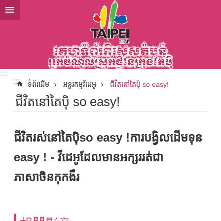
ទៅកាន់មាតិកាប្លុកមាតិកាសំខាន់
:::
:::
ទំព័រដើម
អន្តរកម្មវីដេអូ
ជីវិតនៅតៃប៉ិ so easy!
ជីវិតនៅតៃប៉ិ so easy!
ជីវិតរស់នៅតៃប៉ិso easy !ការបង្វិលដើមទុន
easy ! - វីដេអូដែលមានអក្សររត់ជា
ភាសាចិនកុកងឺរ