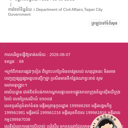
ការថែទាំទិន្នន័យ：Department of Civil Affairs,Taipei City
Government
ត្រឡប់ទៅទំព័រមុន
:::
កាលបរិច្ឆេទធ្វើឱ្យទាន់សម័យ
2026-08-07
ទស្សនៈ
68
◎ក្រៅពីភាសាផ្សេងៗទៀត ពីព្រោះបកប្រែមិនទាន់រួចរាល់ ហេតុដូចនេះ មិនអាច
បញ្ចេញផ្សព្វផ្សាអត្តបទស្មើរៗគ្នា ប្រសិនមានទីកន្លែងណាខ្វះខាត់ សូម
មេតាអនុង្គ្រោះ។
អាស័យដ្ឋានៈជាន់ទី៩តំបន់ភាគកណ្តាលផ្ទះលេខ១ផ្លូវសាលាក្រុងខ័ណ្ឌស៊ីនយីក្រុង
តៃប៉េ លេខប្រៃសណីយ៍ៈ១១០០៨
លេខទូរស័ព្ទទំនាក់ទំនងៈមន្ទីរអត្រានុកូលដ្ឋាន 1999ត6260 មន្ទីរសង្គមកិច្ច
1999ត1981 មន្ទីរអប់រំ 1999ត1216 មន្ទីរសុខភិបាល 1999ត1816 មន្ទីរពល
កម្ម1999ត7038
សេនីសុំលោកអនកប្រើប្រាស់ បរៀសឹរេ មកទស្សនាដែលមានពុម្ព ឈុតឦលើស ៤,០