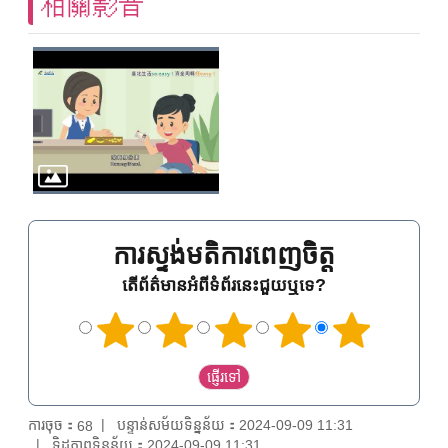
相關影音
ការស្ទង់មតិការពេញចិត្ត
តើព័ត៌មានអំពីទំព័រនេះជួយឬទេ?
ការចុច：
បន្ទាន់សម័យទិន្នន័យ：2024-09-09 11:31
68
ទិដ្ឋភាពទិន្នន័យ：2024-09-09 11:31