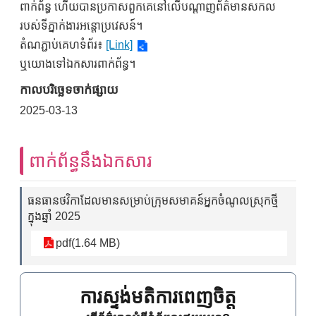
ពាក់ព័ន្ធ ហើយបានប្រកាសពួកគេនៅលើបណ្តាញព័ត៌មានសកល
របស់ទីភ្នាក់ងារអន្តោប្រវេសន៍។
តំណភ្ជាប់គេហទំព័រ៖
[Link]
ឬយោងទៅឯកសារពាក់ព័ន្ធ។
កាលបរិច្ឆេទចាក់ផ្សាយ
2025-03-13
ពាក់ព័ន្ធនឹងឯកសារ
ធនធានថវិកាដែលមានសម្រាប់ក្រុមសមាគន៍អ្នកចំណូលស្រុកថ្មី
ក្នុងឆ្នាំ 2025
pdf(1.64 MB)
ការស្ទង់មតិការពេញចិត្ត