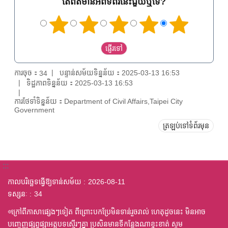
តើព័ត៌មានអំពីទំព័រនេះជួយឬទេ?
ការចុច：
បន្ទាន់សម័យទិន្នន័យ：2025-03-13 16:53
34
ទិដ្ឋភាពទិន្នន័យ：2025-03-13 16:53
ការថែទាំទិន្នន័យ：Department of Civil Affairs,Taipei City
Government
ត្រឡប់ទៅទំព័រមុន
:::
កាលបរិច្ឆេទធ្វើឱ្យទាន់សម័យ
2026-08-11
ទស្សនៈ
34
◎ក្រៅពីភាសាផ្សេងៗទៀត ពីព្រោះបកប្រែមិនទាន់រួចរាល់ ហេតុដូចនេះ មិនអាច
បញ្ចេញផ្សព្វផ្សាអត្តបទស្មើរៗគ្នា ប្រសិនមានទីកន្លែងណាខ្វះខាត់ សូម