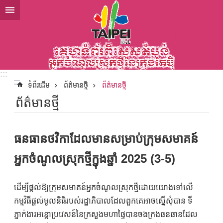
ទៅកាន់មាតិកាប្លុកមាតិកាសំខាន់
:::
:::
ទំព័រដើម
ព័ត៌មានថ្មី
ព័ត៌មានថ្មី
ព័ត៌មានថ្មី
ធនធានថវិកាដែលមានសម្រាប់ក្រុមសមាគន៍
អ្នកចំណូលស្រុកថ្មីក្នុងឆ្នាំ 2025 (3-5)
ដើម្បីផ្តល់ឱ្យក្រុមសមាគន៍អ្នកចំណូលស្រុកថ្មីដោយយោងទៅលើ
កម្មវិធីផ្តល់មូលនិធិរបស់រដ្ឋាភិបាលដែលពួកគេអាចស្នើសុំបាន ទី
ភ្នាក់ងារអន្តោប្រវេសន៍នៃក្រសួងមហាផ្ទៃបានចងក្រងធនធានដែល