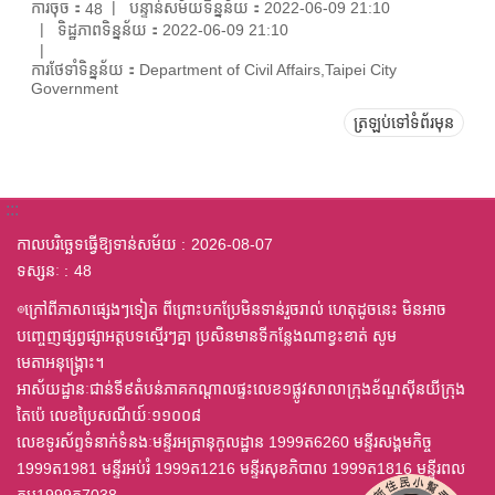
ការចុច：
បន្ទាន់សម័យទិន្នន័យ：2022-06-09 21:10
48
ទិដ្ឋភាពទិន្នន័យ：2022-06-09 21:10
ការថែទាំទិន្នន័យ：Department of Civil Affairs,Taipei City
Government
ត្រឡប់ទៅទំព័រមុន
:::
កាលបរិច្ឆេទធ្វើឱ្យទាន់សម័យ
2026-08-07
ទស្សនៈ
48
◎ក្រៅពីភាសាផ្សេងៗទៀត ពីព្រោះបកប្រែមិនទាន់រួចរាល់ ហេតុដូចនេះ មិនអាច
បញ្ចេញផ្សព្វផ្សាអត្តបទស្មើរៗគ្នា ប្រសិនមានទីកន្លែងណាខ្វះខាត់ សូម
មេតាអនុង្គ្រោះ។
អាស័យដ្ឋានៈជាន់ទី៩តំបន់ភាគកណ្តាលផ្ទះលេខ១ផ្លូវសាលាក្រុងខ័ណ្ឌស៊ីនយីក្រុង
តៃប៉េ លេខប្រៃសណីយ៍ៈ១១០០៨
លេខទូរស័ព្ទទំនាក់ទំនងៈមន្ទីរអត្រានុកូលដ្ឋាន 1999ត6260 មន្ទីរសង្គមកិច្ច
1999ត1981 មន្ទីរអប់រំ 1999ត1216 មន្ទីរសុខភិបាល 1999ត1816 មន្ទីរពល