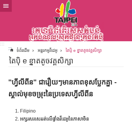
ទៅកាន់មាតិកាប្លុកមាតិកាសំខាន់
:::
:::
ទំព័រដើម
អន្តរកម្មវីដេអូ
តៃប៉ិ e ខ្នាតតូចវគ្គសិក្សា
តៃប៉ិ e ខ្នាតតូចវគ្គសិក្សា
"ហ្វីលីពីន" ជារឿយៗមានភាពខុសប្លែកគ្នា -
ស្គាល់មុខចម្រុះនៃប្រទេសហ្វីលីពីន
Filipino
អក្សរសរសេររត់លើផ្ទាំងវីដេអូនៃភាសាចិន