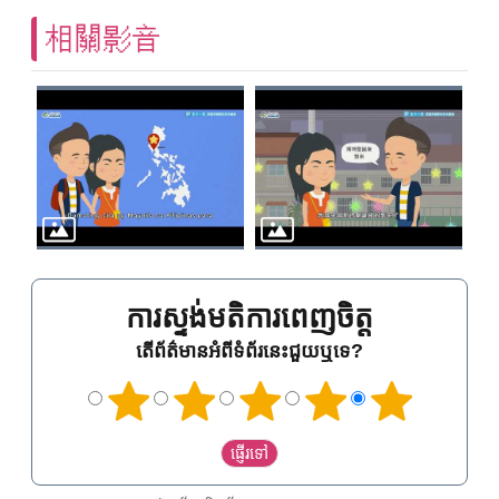
相關影音
ការស្ទង់មតិការពេញចិត្ត
តើព័ត៌មានអំពីទំព័រនេះជួយឬទេ?