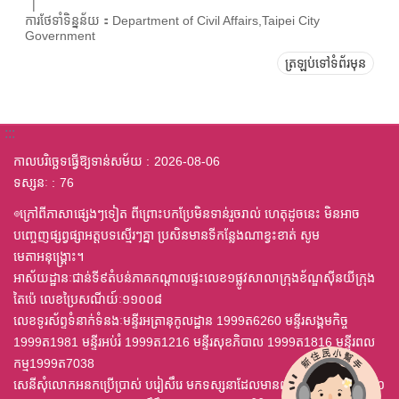
ការថែទាំទិន្នន័យ：Department of Civil Affairs,Taipei City
Government
ត្រឡប់ទៅទំព័រមុន
:::
កាលបរិច្ឆេទធ្វើឱ្យទាន់សម័យ
2026-08-06
ទស្សនៈ
76
◎ក្រៅពីភាសាផ្សេងៗទៀត ពីព្រោះបកប្រែមិនទាន់រួចរាល់ ហេតុដូចនេះ មិនអាច
បញ្ចេញផ្សព្វផ្សាអត្តបទស្មើរៗគ្នា ប្រសិនមានទីកន្លែងណាខ្វះខាត់ សូម
មេតាអនុង្គ្រោះ។
អាស័យដ្ឋានៈជាន់ទី៩តំបន់ភាគកណ្តាលផ្ទះលេខ១ផ្លូវសាលាក្រុងខ័ណ្ឌស៊ីនយីក្រុង
តៃប៉េ លេខប្រៃសណីយ៍ៈ១១០០៨
លេខទូរស័ព្ទទំនាក់ទំនងៈមន្ទីរអត្រានុកូលដ្ឋាន 1999ត6260 មន្ទីរសង្គមកិច្ច
1999ត1981 មន្ទីរអប់រំ 1999ត1216 មន្ទីរសុខភិបាល 1999ត1816 មន្ទីរពល
កម្ម1999ត7038
សេនីសុំលោកអនកប្រើប្រាស់ បរៀសឹរេ មកទស្សនាដែលមានពុម្ព ឈុតឦលើស ៤,០