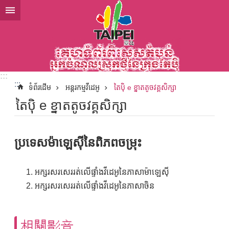
ទៅកាន់មាតិកាប្លុកមាតិកាសំខាន់
:::
:::
ទំព័រដើម
អន្តរកម្មវីដេអូ
តៃប៉ិ e ខ្នាតតូចវគ្គសិក្សា
តៃប៉ិ e ខ្នាតតូចវគ្គសិក្សា
ប្រទេសម៉ាឡេស៊ីនៃពិភពចម្រុះ
អក្សរសរសេររត់លើផ្ទាំងវីដេអូនៃភាសាម៉ាឡេស៊ី
អក្សរសរសេររត់លើផ្ទាំងវីដេអូនៃភាសាចិន
相關影音