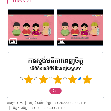
ការស្ទង់មតិការពេញចិត្ត
តើព័ត៌មានអំពីទំព័រនេះជួយឬទេ?
ការចុច：
បន្ទាន់សម័យទិន្នន័យ：2022-06-09 21:19
75
ទិដ្ឋភាពទិន្នន័យ：2022-06-09 21:19