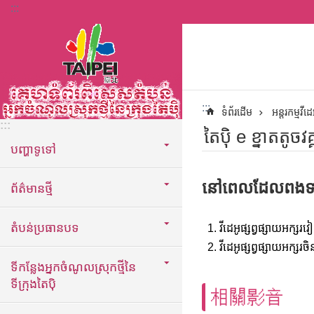
:::
ទៅកាន់មាតិកាប្លុកមាតិកាសំខាន់
:::
ទំព័រដើម
អន្តរកម្មវីដេ
:::
តៃប៉ិ e ខ្នាតតូចវគ
បញ្ហាទូទៅ
នៅពេលដែលពងទាកូន
ព័ត៌មានថ្មី
តំបន់ប្រធានបទ
វីដេអូផ្សព្វផ្សាយអក្ស
វីដេអូផ្សព្វផ្សាយអក្សរចិ
ទីកន្លែងអ្នកចំណូលស្រុកថ្មីនៃ
ទីក្រុងតៃប៉ិ
相關影音