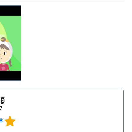
្ត
េ?