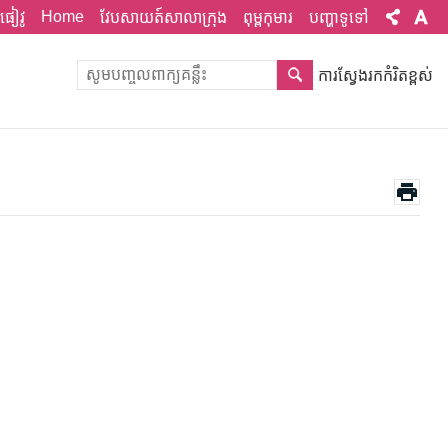
Home
ផៀវូ
វែបសាយត៍សាលាក្រុង
ពុម្ពកុមារ
បញ្ហាទូទៅ
ការស្វែងរកកំរិតខ្ពស់