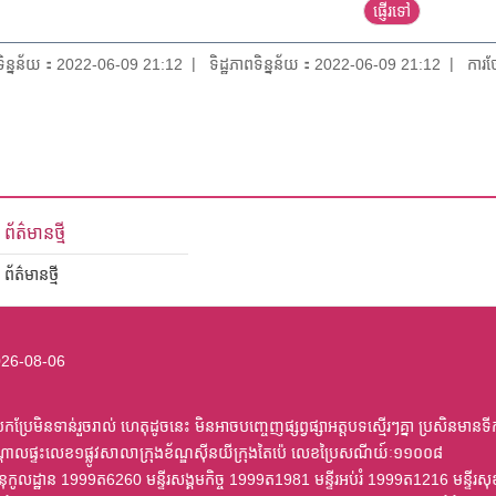
យទិន្នន័យ：2022-06-09 21:12
ទិដ្ឋភាពទិន្នន័យ：2022-06-09 21:12
ការថ
ព័ត៌មានថ្មី
ព័ត៌មានថ្មី
26-08-06
ប្រែមិនទាន់រួចរាល់ ហេតុដូចនេះ មិនអាចបញ្ចេញផ្សព្វផ្សាអត្តបទស្មើរៗគ្នា ប្រសិនមានទី
្តាលផ្ទះលេខ១ផ្លូវសាលាក្រុងខ័ណ្ឌស៊ីនយីក្រុងតៃប៉េ លេខប្រៃសណីយ៍ៈ១១០០៨
ត្រានុកូលដ្ឋាន 1999ត6260 មន្ទីរសង្គមកិច្ច 1999ត1981 មន្ទីរអប់រំ 1999ត1216 មន