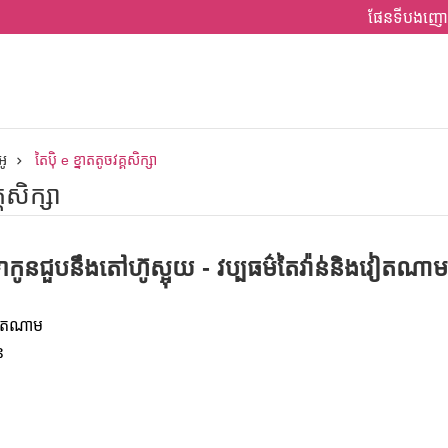
ផែនទីបងញោ
អូ
តៃប៉ិ e ខ្នាតតូចវគ្គសិក្សា
្គសិក្សា
ជួបនឹងតៅហ៊ូស្អុយ - វប្បធម៌តៃវ៉ាន់និងវៀតណាម
រវៀតណាម
ន