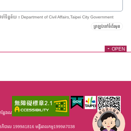
ែទាំទិន្នន័យ：Department of Civil Affairs,Taipei City Government
ត្រឡប់ទៅទំព័រមុន
OPEN
កន្លែងណាខ្វះខាត់ សូមមេតាអនុង្គ្រោះ។
្ទីរសុខភិបាល 1999ត1816 មន្ទីរពលកម្ម1999ត7038