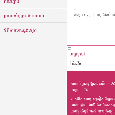
តំណភ្ជាប់
ការចុច：
បន្ទាន់សម័
76
ប្រអប់សំបុត្រមតិយោបល់
ទំព័រភាសាផ្សេងទៀត
:::
បញ្ហាទូទៅ
ទំព័រជីវិត
កាលបរិច្ឆេទធ្វើឱ្យទាន់សម័យ
20
ទស្សនៈ
76
◎ក្រៅពីភាសាផ្សេងៗទៀត ពីព្រោះបក
អាស័យដ្ឋានៈជាន់ទី៩តំបន់ភាគកណ
លេខទូរស័ព្ទទំនាក់ទំនងៈមន្ទីរអ