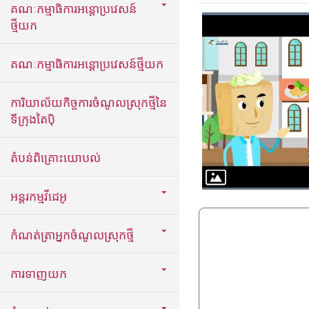
គណៈកម្មាធិការអន្តោប្រវេសន៍
ថ្មីយក
គណៈកម្មាធិការអន្តោប្រវេសន៍ថ្មីយក
ការិយាល័យកិច្ចការចំណូលស្រុកថ្មីនៃ
ទីក្រុងតៃប៉ិ
តំបន់ពិគ្រោះយោបល់
អន្តរកម្មវីដេអូ
កំណត់ត្រាអ្នកចំណូលស្រុកថ្មី
ការទាញយក