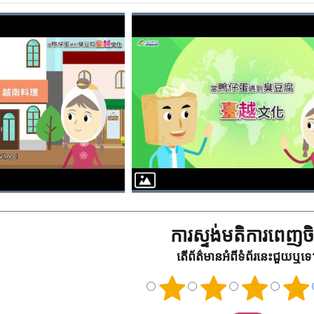
ការស្ទង់មតិការពេញចិត
តើព័ត៌មានអំពីទំព័រនេះជួយឬទ