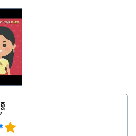
្ត
េ?