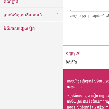
តំណភ្ជាប់
ប្រអប់សំបុត្រមតិយោបល់
ការចុច：
បន្ទាន់សម័
50
ទំព័រភាសាផ្សេងទៀត
:::
បញ្ហាទូទៅ
ទំព័រជីវិត
កាលបរិច្ឆេទធ្វើឱ្យទាន់សម័យ
20
ទស្សនៈ
50
◎ក្រៅពីភាសាផ្សេងៗទៀត ពីព្រោះបក
អាស័យដ្ឋានៈជាន់ទី៩តំបន់ភាគកណ
លេខទូរស័ព្ទទំនាក់ទំនងៈមន្ទីរអ