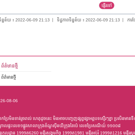
យទិន្នន័យ：2022-06-09 21:13
ទិដ្ឋភាពទិន្នន័យ：2022-06-09 21:13
ការថ
ព័ត៌មានថ្មី
ព័ត៌មានថ្មី
26-08-06
ប្រែមិនទាន់រួចរាល់ ហេតុដូចនេះ មិនអាចបញ្ចេញផ្សព្វផ្សាអត្តបទស្មើរៗគ្នា ប្រសិនមានទី
្តាលផ្ទះលេខ១ផ្លូវសាលាក្រុងខ័ណ្ឌស៊ីនយីក្រុងតៃប៉េ លេខប្រៃសណីយ៍ៈ១១០០៨
ត្រានុកូលដ្ឋាន 1999ត6260 មន្ទីរសង្គមកិច្ច 1999ត1981 មន្ទីរអប់រំ 1999ត1216 មន