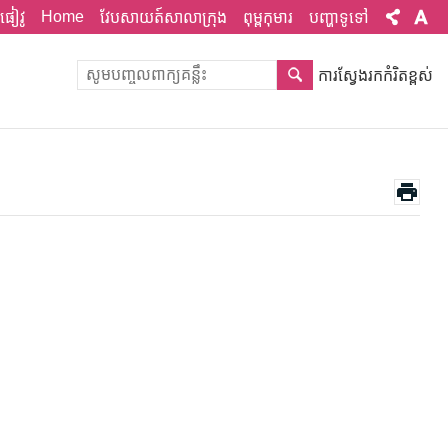
Home
ផៀវូ
វែបសាយត៍សាលាក្រុង
ពុម្ពកុមារ
បញ្ហាទូទៅ
ការស្វែងរកកំរិតខ្ពស់