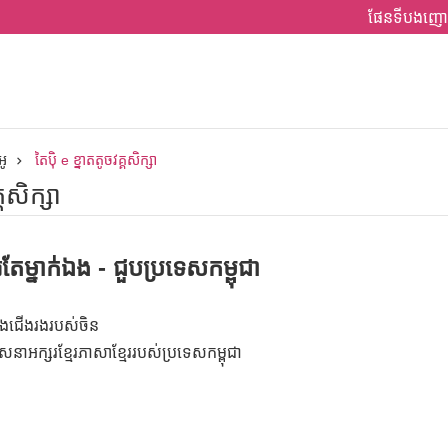
ផែនទីបងញោ
អូ
តៃប៉ិ e ខ្នាតតូចវគ្គសិក្សា
្គសិក្សា
រតែម្នាក់ឯង - ជួបប្រទេសកម្ពុជា
ំណងជើងរងរបស់ចិន
អក្សរខ្មែរភាសាខ្មែររបស់ប្រទេសកម្ពុជា