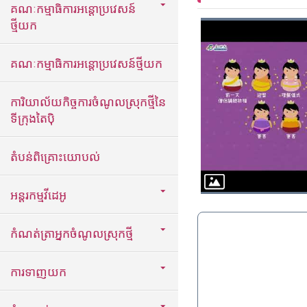
គណៈកម្មាធិការអន្តោប្រវេសន៍
ថ្មីយក
គណៈកម្មាធិការអន្តោប្រវេសន៍ថ្មីយក
ការិយាល័យកិច្ចការចំណូលស្រុកថ្មីនៃ
ទីក្រុងតៃប៉ិ
តំបន់ពិគ្រោះយោបល់
អន្តរកម្មវីដេអូ
កំណត់ត្រាអ្នកចំណូលស្រុកថ្មី
ការទាញយក