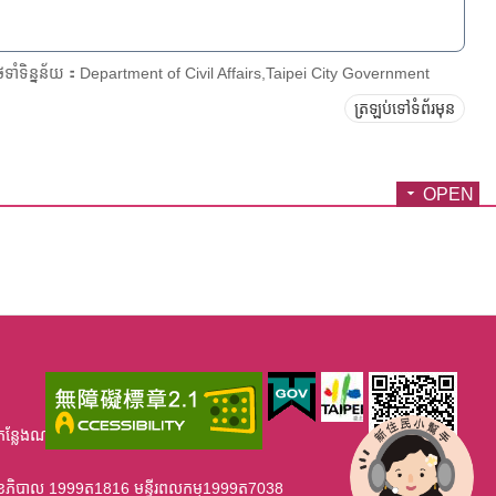
ែទាំទិន្នន័យ：Department of Civil Affairs,Taipei City Government
ត្រឡប់ទៅទំព័រមុន
OPEN
កន្លែងណាខ្វះខាត់ សូមមេតាអនុង្គ្រោះ។
្ទីរសុខភិបាល 1999ត1816 មន្ទីរពលកម្ម1999ត7038