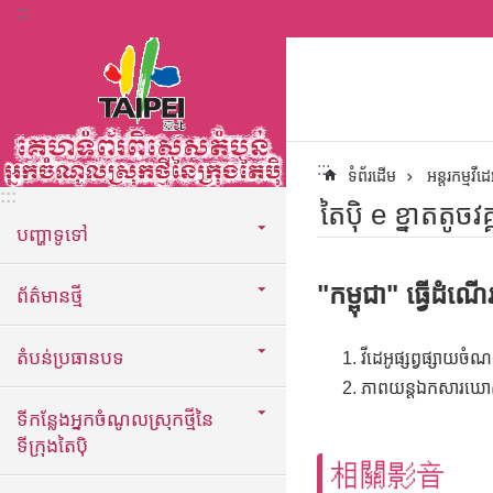
:::
ទៅកាន់មាតិកាប្លុកមាតិកាសំខាន់
:::
ទំព័រដើម
អន្តរកម្មវីដេ
:::
តៃប៉ិ e ខ្នាតតូចវគ
បញ្ហាទូទៅ
"កម្ពុជា" ធ្វើដំណើ
ព័ត៌មានថ្មី
តំបន់ប្រធានបទ
វីដេអូផ្សព្វផ្សាយច
ភាពយន្តឯកសារឃោសនា
ទីកន្លែងអ្នកចំណូលស្រុកថ្មីនៃ
ទីក្រុងតៃប៉ិ
相關影音