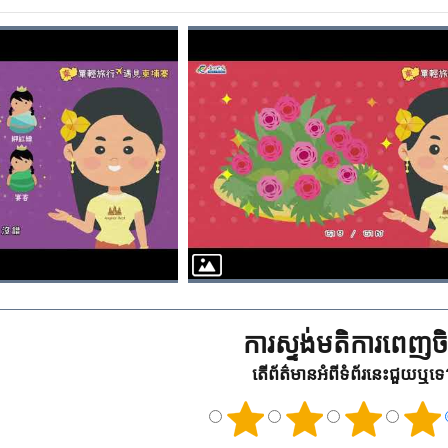
ការស្ទង់មតិការពេញចិត
តើព័ត៌មានអំពីទំព័រនេះជួយឬទ