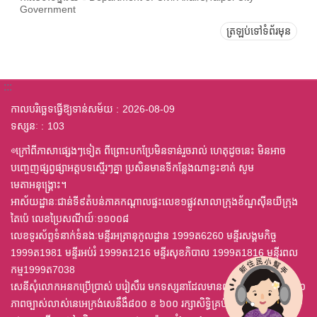
Government
ត្រឡប់ទៅទំព័រមុន
:::
កាលបរិច្ឆេទធ្វើឱ្យទាន់សម័យ
2026-08-09
ទស្សនៈ
103
◎ក្រៅពីភាសាផ្សេងៗទៀត ពីព្រោះបកប្រែមិនទាន់រួចរាល់ ហេតុដូចនេះ មិនអាច
បញ្ចេញផ្សព្វផ្សាអត្តបទស្មើរៗគ្នា ប្រសិនមានទីកន្លែងណាខ្វះខាត់ សូម
មេតាអនុង្គ្រោះ។
អាស័យដ្ឋានៈជាន់ទី៩តំបន់ភាគកណ្តាលផ្ទះលេខ១ផ្លូវសាលាក្រុងខ័ណ្ឌស៊ីនយីក្រុង
តៃប៉េ លេខប្រៃសណីយ៍ៈ១១០០៨
លេខទូរស័ព្ទទំនាក់ទំនងៈមន្ទីរអត្រានុកូលដ្ឋាន 1999ត6260 មន្ទីរសង្គមកិច្ច
1999ត1981 មន្ទីរអប់រំ 1999ត1216 មន្ទីរសុខភិបាល 1999ត1816 មន្ទីរពល
កម្ម1999ត7038
សេនីសុំលោកអនកប្រើប្រាស់ បរៀសឹរេ មកទស្សនាដែលមានពុម្ព ឈុតឦលើស ៤,០
ភាពច្បាស់លាស់នេអេក្រង់សេនឹងឹ៨០០ ខ ៦០០ រក្សាសិទ្ធិគ្រប់យ៉ាង