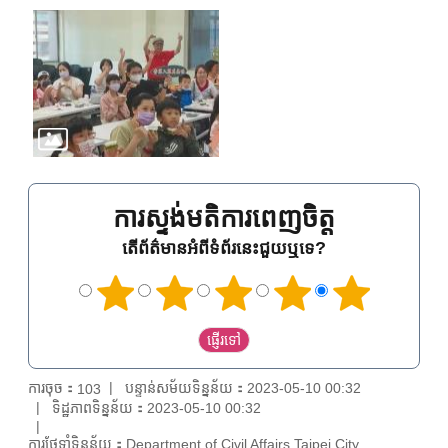
ការស្ទង់មតិការពេញចិត្ត
តើព័ត៌មានអំពីទំព័រនេះជួយឬទេ?
ការចុច：
បន្ទាន់សម័យទិន្នន័យ：2023-05-10 00:32
103
ទិដ្ឋភាពទិន្នន័យ：2023-05-10 00:32
ការថែទាំទិន្នន័យ：Department of Civil Affairs,Taipei City