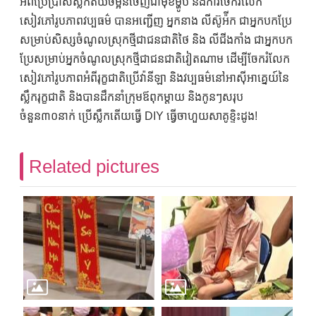
អំពីប្រើប្រាស់ស្លឹកតយចម្អិនចេញជាមុខម្ហូប និងការចែករំលែក
សៀវភៅរូបភាពវប្បធម៌ បានអញ្ជើញ អ្នកនាង លីស៊ូអ៉ីក ជាអ្នកបកប្រែ
សម្រាប់សិស្សចំណូលស្រុកថ្មីជាជនជាតិថៃ និង លីជីងកាំង ជាអ្នកបក
ប្រែសម្រាប់អ្នកចំណូលស្រុកថ្មីជាជនជាតិវៀតណាម ដើម្បីចែករំលែក
សៀវភៅរូបភាពអំពីរុក្ខជាតិប្រើវ៉ានីឡា និងវប្បធម៌នៅអាស៊ីអាគ្នេយ៍នៃ
ស្លឹករុក្ខជាតិ និងបានដឹកនាំក្រុមឪពុកម្តាយ និងកូនៗសរុប
ចំនួន៣០នាក់ ប្រើស្លឹកតើយធ្វើ DIY ធ្វើចាហួយសាគូខ្ទិះដូង!
Related pictures