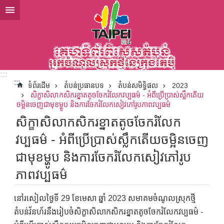
ទៅកាន់មាតិកាប្លុកមាតិកាសំខាន់
:::
:::
ទំព័រដើម
តំបន់ប្រធានបទ
តំបន់សមិទ្ធិផល
2023
សិក្ខាសិលាកសិករខ្នាតតូចចែករំលែកវប្បធម៌ - អំពីប្រើប្រាស់ស្លឹកតើយ
ចម្អិនចេញជាមុខម្ហូប និងការចែករំលែកសៀវភៅរូបភាពវប្បធម៌
សិក្ខាសិលាកសិករខ្នាតតូចចែករំលែក
វប្បធម៌ - អំពីប្រើប្រាស់ស្លឹកតើយចម្អិនចេញ
ជាមុខម្ហូប និងការចែករំលែកសៀវភៅរូប
ភាពវប្បធម៌
នៅរសៀលថ្ងៃទី 29 ខែមេសា ឆ្នាំ 2023 សមាគមចំណូលស្រុកថ្មី
តំបន់វ័នហ័រនឹងរៀបចំសិក្ខាសិលាកសិករខ្នាតតូចចែករំលែកវប្បធម៌ -