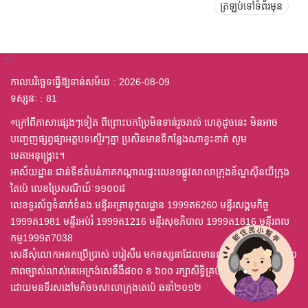
ត្រឡប់ទៅទំព័រមុន
:::
កាលបរិច្ឆេទធ្វើឱ្យទាន់សម័យ
2026-08-09
ទស្សនៈ
81
◎ក្រៅពីភាសាផ្សេងៗទៀត ពីព្រោះបកប្រែមិនទាន់រួចរាល់ ហេតុដូចនេះ មិនអាច
បញ្ចេញផ្សព្វផ្សាអត្តបទស្មើរៗគ្នា ប្រសិនមានទីកន្លែងណាខ្វះខាត់ សូម
មេតាអនុង្គ្រោះ។
អាស័យដ្ឋានៈជាន់ទី៩តំបន់ភាគកណ្តាលផ្ទះលេខ១ផ្លូវសាលាក្រុងខ័ណ្ឌស៊ីនយីក្រុង
តៃប៉េ លេខប្រៃសណីយ៍ៈ១១០០៨
លេខទូរស័ព្ទទំនាក់ទំនងៈមន្ទីរអត្រានុកូលដ្ឋាន 1999ត6260 មន្ទីរសង្គមកិច្ច
1999ត1981 មន្ទីរអប់រំ 1999ត1216 មន្ទីរសុខភិបាល 1999ត1816 មន្ទីរពល
កម្ម1999ត7038
សេនីសុំលោកអនកប្រើប្រាស់ បរៀសឹរេ មកទស្សនាដែលមានពុម្ព ឈុតឦលើស ៤,០
ភាពច្បាស់លាស់នេអេក្រង់សេនឹងឹ៨០០ ខ ៦០០ រក្សាសិទ្ធិគ្រប់យ៉ាង
ដោយមនទីរសងៅមកិចចសាលាក្រុងតេប៉េ ឆនាំ២០១២