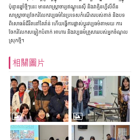
ប៉ុន្មានឆ្នាំថ្មីៗនេះ មានសាស្ត្រាចារ្យឥណ្ឌូនេស៊ី និងវាគ្មិនហ្វីលីពីន
សាស្ត្រាចារ្យចែករំលែកវប្បធម៌នៃប្រទេសកំណើតរបស់គាត់ និងបទ
ពិសោធន៍ជីវិតនៅតៃវ៉ាន់ ហើយធ្វើការផ្លាស់ប្តូរវប្បធម៌តាមរយៈការ
ចែករំលែកសម្លៀកបំពាក់ អាហារ និងវប្បធម៌គ្រួសាររបស់អ្នកចំណូល
ស្រុកថ្មី។
相關圖片