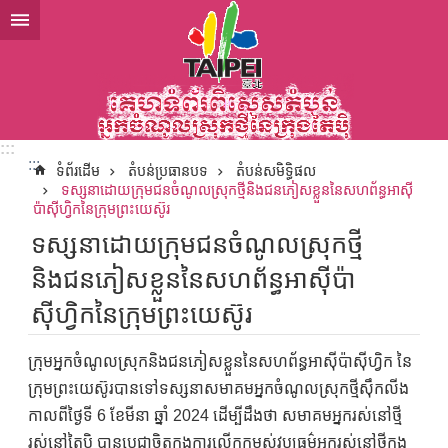
ទៅកាន់មាតិកាប្លុកមាតិកាសំខាន់
:::
:::
ទំព័រដើម
តំបន់ប្រធានបទ
តំបន់សមិទ្ធិផល
ទស្សនាដោយក្រុមជនចំណូលស្រុកថ្មីនិងជនភៀសខ្លួននៃសហព័ន្ធអាស៊ី
ប៉ាស៊ីហ្វិកនៃក្រុមព្រះយេស៊ូរ
ទស្សនាដោយក្រុមជនចំណូលស្រុកថ្មី
និងជនភៀសខ្លួននៃសហព័ន្ធអាស៊ីប៉ា
ស៊ីហ្វិកនៃក្រុមព្រះយេស៊ូរ
ក្រុមអ្នកចំណូលស្រុកនិងជនភៀសខ្លួននៃសហព័ន្ធអាស៊ីប៉ាស៊ីហ្វិក នៃ
ក្រុមព្រះយេស៊ូរបានទៅទស្សនាសមាគមអ្នកចំណូលស្រុកថ្មីស៊ឹកលីង
កាលពីថ្ងៃទី 6 ខែមីនា ឆ្នាំ 2024 ដើម្បីដឹងថា សមាគមអ្នករស់នៅថ្មី
រស់នៅតៃប៉ិ បានប្តេជ្ញាចិត្តក្នុងការលើកកម្ពស់វប្បធម៌អ្នករស់នៅថ្មីក្នុង