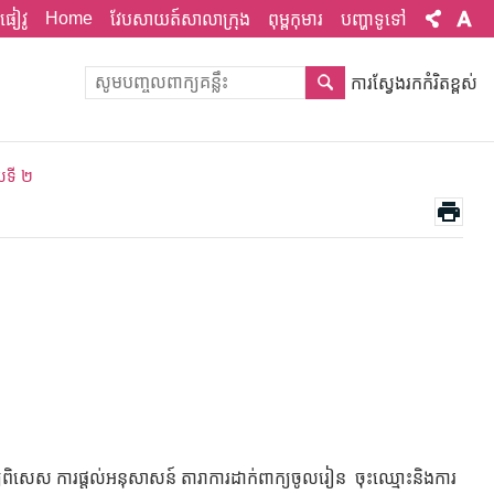
Home
ផៀវូ
វែបសាយត៍សាលាក្រុង
ពុម្ពកុមារ
បញ្ហាទូទៅ
ការស្វែងរកកំរិតខ្ពស់
ោយទី ២
ពិសេស ការផ្តល់អនុសាសន៍ តារាការដាក់ពាក្យចូលរៀន ចុះឈ្មោះនិងការ