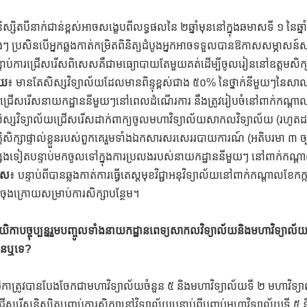
និស្សិតបីនាក់ជាន់ខ្ពស់អាចសង្ខេបពីលទ្ធផលនៃ ២ឆ្នាំមុននៅក្នុងឆមាសទី ១ នៃឆ្
 ប្រសិនបើអ្នកឆ្លងកាត់កម្រិតពិនិត្យដំបូងអ្នកអាចទទួលបានឱកាសសម្ភាសន៍សម្
្ទាប់ការជ្រើសរើសពិសេសគឺជាមធ្យោបាយតែមួយគត់ដើម្បីចូលរៀននៅឧត្តមសិក្ស
ាយ
៖ មានតែសិស្សវិទ្យាល័យដែលមានពិន្ទុខ្ពស់ជាង ៥០% នៃថ្នាក់នីមួយៗនៃសាល
ការជ្រើសរើសនាយកដ្ឋាននីមួយៗនៅពេលដំណើរការ នឹងត្រូវរៀបចំនៅពាក់កណ្តាល
ិស្សវិទ្យាល័យជ្រើសរើសដាក់ពាក្យចូលមហាវិទ្យាល័យសាកលវិទ្យាល័យ (រហូតដ
តិសិក្សាផ្ទាល់ខ្លួនរបស់ពួកគេរួមទាំងឯកសារសរសេររបាយការណ៍ (អតិបរមា ៣ ច្បាប់)
ងទៀតបន្ទាប់មកចូលទៅក្នុងការប្រលងរបស់នាយកដ្ឋាននីមួយៗ នៅពាក់កណ
កាស
៖ បន្ទាប់ពីបានឆ្លងកាត់ការធ្វើតេស្តមុខវិជ្ជាអនុវិទ្យាល័យនៅពាក់កណ្តាល
ុងក្រោយសម្រាប់ការសិក្សាបន្ថែម។
ឋារយិកាបច្ចុប្បន្នរួមបញ្ចូលទាំងនាយកដ្ឋានពេទ្យសាកលវិទ្យាល័យនិងមហាវិទ្យាល័យ
បានឬទេ?
ិកាត្រូវបានបែងចែកជាមហាវិទ្យាល័យចំនួន ៥ និងមហាវិទ្យាល័យទី ២ មហាវិទ្យា
សរើសនិស្សិតបញ្ចប់ការសិក្សានៅវិទ្យាល័យបន្ទាប់ពីបញ្ចប់មហាវិទ្យាល័យទី ៥ ន