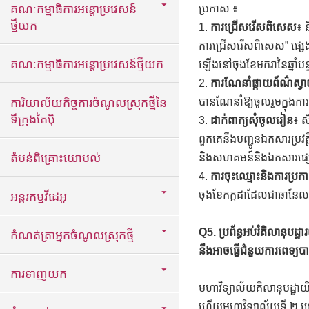
គណៈកម្មាធិការអន្តោប្រវេសន៍
ប្រកាស ៖
ថ្មីយក
1.
ការជ្រើសរើសពិសេស
៖ 
ការជ្រើសរើសពិសេស” ផ្សេងៗ
គណៈកម្មាធិការអន្តោប្រវេសន៍ថ្មីយក
ឡើងនៅចុងខែមករានៃឆ្នាំបន
2.
ការណែនាំផ្កាយព័ណ៌ស្វ
ការិយាល័យកិច្ចការចំណូលស្រុកថ្មីនៃ
បានណែនាំឱ្យចូលរួមក្នុង
ទីក្រុងតៃប៉ិ
3.
ដាក់ពាក្យសុំចូលរៀន
៖ ស
ពួកគេនឹងបញ្ជូនឯកសារប្រវត្
តំបន់ពិគ្រោះយោបល់
និងសហគមន៍និងឯកសារផ្សេ
4.
ការចុះឈ្មោះនិងការប្រ
ចុងខែកក្កដាដែលជាឆានែលច
អន្តរកម្មវីដេអូ
Q5. ប្រព័ន្ធអប់រំគិលានុបដ្
កំណត់ត្រាអ្នកចំណូលស្រុកថ្មី
នឹងអាចធ្វើជំនួយការពេទ្យ
ការទាញយក
មហាវិទ្យាល័យគិលានុបដ្ឋាយ
ហើយមហាវិទ្យាល័យទី ២ ជ្រើ