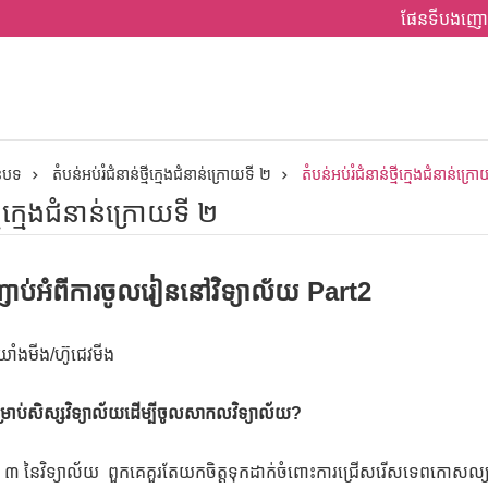
ផែនទីបងញោ
ានបទ
តំបន់អប់រំជំនាន់ថ្មីក្មេងជំនាន់ក្រោយទី ២
តំបន់អប់រំជំនាន់ថ្មីក្មេងជំនាន់ក្រ
្មីក្មេងជំនាន់ក្រោយទី ២
ប់អំពីការចូលរៀននៅវិទ្យាល័យ Part2
យាំងមីង/ហ៊ូជេវមីង
រៀមសម្រាប់សិស្សវិទ្យាល័យដើម្បីចូលសាកលវិទ្យាល័យ?
 ៣ នៃវិទ្យាល័យ ពួកគេគួរតែយកចិត្តទុកដាក់ចំពោះការជ្រើសរើសទេពកោសល្យ