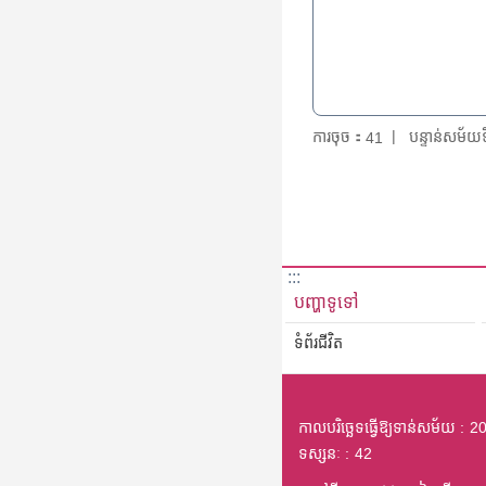
ការចុច：
បន្ទាន់សម័
41
:::
បញ្ហាទូទៅ
ទំព័រជីវិត
កាលបរិច្ឆេទធ្វើឱ្យទាន់សម័យ
20
ទស្សនៈ
42