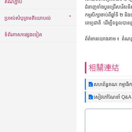
តំណភ្ជាប់
ជំនាញទាំងបួនជ្រើសរើសនិស្
កម្មសិក្សាចាប់ពីឆ្នាំទី ២ 
ប្រអប់សំបុត្រមតិយោបល់
ពេទ្យជាតិ ដើម្បីទទួលបាននូ
ទំព័រភាសាផ្សេងទៀត
ព័ត៌មានយោងតាម ៖ តំណភ្ជ
相關連結
សហព័ន្ធគណៈកម្មាធិ
សៀវភៅណែនាំ Q&A រប