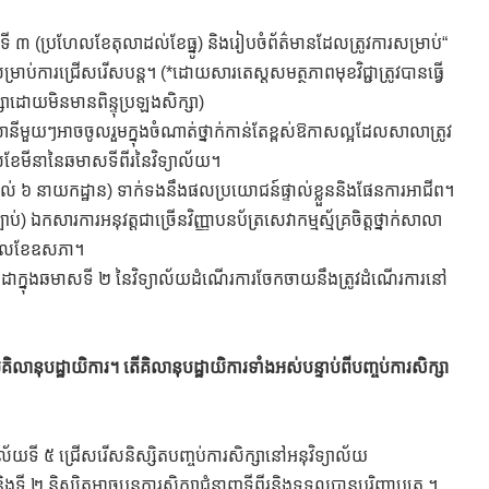
នាំទី ៣ (ប្រហែលខែតុលាដល់ខែធ្នូ) និងរៀបចំព័ត៌មានដែលត្រូវការសម្រាប់“
រាប់ការជ្រើសរើសបន្ត។ (*ដោយសារតេស្តសមត្ថភាពមុខវិជ្ជាត្រូវបានធ្វើ
ាដោយមិនមានពិន្ទុប្រឡងសិក្សា)
ានីមួយៗអាចចូលរួមក្នុងចំណាត់ថ្នាក់កាន់តែខ្ពស់ឱកាសល្អដែលសាលាត្រូវ
ខែមីនានៃឆមាសទីពីរនៃវិទ្យាល័យ។
ល់ ៦ នាយកដ្ឋាន) ទាក់ទងនឹងផលប្រយោជន៍ផ្ទាល់ខ្លួននិងផែនការអាជីព។
 ឯកសារការអនុវត្តជាច្រើនវិញ្ញាបនប័ត្រសេវាកម្មស្ម័គ្រចិត្តថ្នាក់សាលា
្តាលខែឧសភា។
ខែកក្កដាក្នុងឆមាសទី ២ នៃវិទ្យាល័យដំណើរការចែកចាយនឹងត្រូវដំណើរការនៅ
គិលានុបដ្ឋាយិការ។ តើគិលានុបដ្ឋាយិការទាំងអស់បន្ទាប់ពីបញ្ចប់ការសិក្សា
ល័យទី ៥ ជ្រើសរើសនិស្សិតបញ្ចប់ការសិក្សានៅអនុវិទ្យាល័យ
ិងទី ២ និស្សិតអាចបន្តការសិក្សាជំនាញទីពីរនិងទទួលបានបរិញ្ញាបត្រ ។