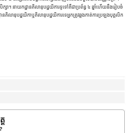
ក្សា។ នាយកដ្ឋានគិលានុបដ្ឋយិការទូទៅគឺជាប្រព័ន្ធ ៤ ឆ្នាំហើយនឹងរៀបចំ
្ឋានគិលានុបដ្ឋយិកាឬគិលានុបដ្ឋយិការទេអ្នកត្រូវឆ្លងកាត់ការប្រឡងបុគ្គលិក
្ត
េ?