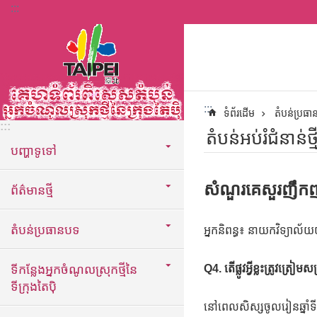
:::
ទៅកាន់មាតិកាប្លុកមាតិកាសំខាន់
:::
ទំព័រដើម
តំបន់ប្រធ
:::
តំបន់អប់រំជំនាន់ថ
បញ្ហាទូទៅ
សំណួរគេសួរញឹកញា
ព័ត៌មានថ្មី
តំបន់ប្រធានបទ
អ្នកនិពន្ធ៖ នាយកវិទ្យាល័យ
ទីកន្លែងអ្នកចំណូលស្រុកថ្មីនៃ
Q4. តើផ្លូវអ្វីខ្លះត្រូវត្
ទីក្រុងតៃប៉ិ
នៅពេលសិស្សចូលរៀនឆ្នាំទី