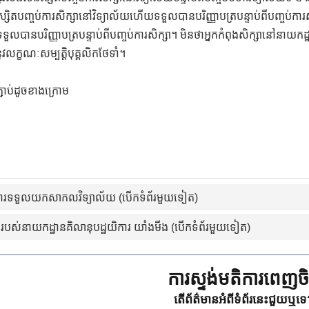
សិតបញ្ចប់ការសិក្សានៅវិទ្យាល័យហើយទទួលបានបរិញ្ញាបត្របន្ទាប់ពីបញ្ចប់ការសិ
និងទទួលបានបរិញ្ញាបត្របន្ទាប់ពីបញ្ចប់ការសិក្សា។ មិនថាអ្នកកំពុងសិក្សានៅនាយកដ
វលក្ខណៈសម្បត្តិបុគ្គលិកថែទាំ។
ាប់ដូចខាងក្រោម
ការទទួលយកសាកលវិទ្យាល័យ (បើកទំព័រមួយទៀត)
ស់នាយកដ្ឋានគិលានុបដ្ឋយិការ យាំងមីង (បើកទំព័រមួយទៀត)
ការស្ទង់មតិការពេញចិត
តើព័ត៌មានអំពីទំព័រនេះជួយឬទ