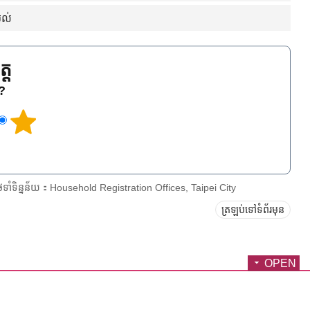
ងល់
្ត
េ?
ែទាំទិន្នន័យ：Household Registration Offices, Taipei City
ត្រឡប់ទៅទំព័រមុន
OPEN