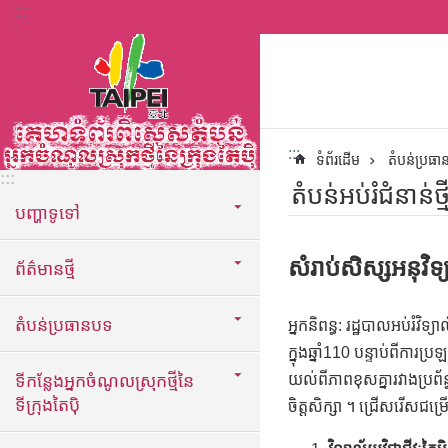
:::
ទៅកាន់មាតិកាប្លុកមាតិកាសំខាន់
:::
ទំព័រដើម
តំបន់ប្រធ
:::
តំបន់អប់រំជំនាន់ថ
បញ្ហាទូទៅ
សំរាប់សិស្សអនុវិទ្
ព័ត៌មានថ្មី
តំបន់ប្រធានបទ
អ្នកនិពន្ធ: រដ្ឋបាលអប់រំវ
ក្នុងឆ្នាំ110 បន្ទាប់ពីការប
ទីកន្លែងអ្នកចំណូលស្រុកថ្មីនៃ
យល់ពីភាពខុសគ្នារវាងប្រព័
ទីក្រុងតៃប៉ិ
ចិត្តសិក្សា ។ ជ្រើសរើសជម