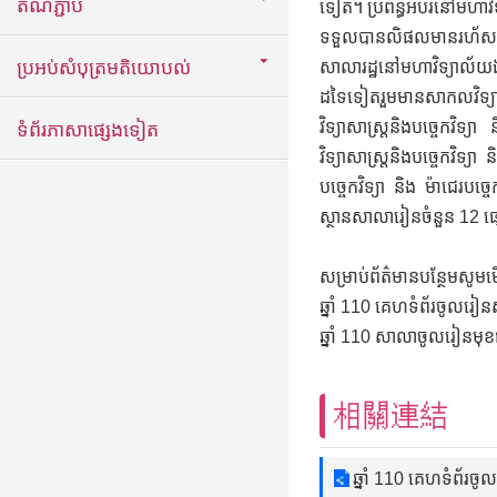
តំណភ្ជាប់
ទៀត។ ប្រព័ន្ធអប់រំនៅមហាវិ
ទទួលបានលិផលមានរហ័ស
ប្រអប់សំបុត្រមតិយោបល់
សាលារដ្ឋនៅមហាវិទ្យាល័យឯក
ដទៃទៀតរួមមានសាកលវិទ្យាល័
វិទ្យាសាស្ត្រនិងបច្ចេកវិទ្
ទំព័រភាសាផ្សេងទៀត
វិទ្យាសាស្ត្រនិងបច្ចេកវិទ
បច្ចេកវិទ្យា និង ម៉ាជេរបច
ស្ថានសាលារៀនចំនួន 12 ផ
សម្រាប់ព័ត៌មានបន្ថែមសូ
ឆ្នាំ 110 គេហទំព័រចូលរៀនស
ឆ្នាំ 110 សាលាចូលរៀនមុខ
相關連結
ឆ្នាំ 110 គេហទំព័រចូ