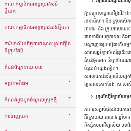
វិទ្យាល័យវិជ្ជាជីវៈតៃ
គណៈកម្មាធិការអន្តោប្រវេសន៍
ថ្មីយក
វគ្គបណ្តុះបណ្តាលវិជ្ជាជីវៈ
រចនាឌីសាន និង ក្រុមកសិកម្ម
គណៈកម្មាធិការអន្តោប្រវេសន៍ថ្មីយក
អាហារ និង ក្រុមភាសាបរទេស
តារាអាជីពបច្ចេកទេស និងក
ការិយាល័យកិច្ចការចំណូលស្រុកថ្មីនៃ
បណ្តាញផ្សេងទៀតហើយអ្នក
ទីក្រុងតៃប៉ិ
សាលារដ្ឋវិទ្យាល័យវិជ្ជាជីវ
តំបន់ម៉ុកចាក វិទ្យាល័យណា
តំបន់ពិគ្រោះយោបល់
ចំនួន 8 ផ្សេងទៀត។
សាលា​ឯកជនវិទ្យាល័យហ៊ូកជែ
អន្តរកម្មវីដេអូ
ព្យាបាលតោកចែង សាលាសិល្
ក្រុងតែប៉ិវិទ្យាល័យម
កំណត់ត្រាអ្នកចំណូលស្រុកថ្មី
ភាពខុសគ្នាបំផុតរវាងឯកទេសស
ការទាញយក
វិធីស្របរយៈពេល ៥ ឆ្នាំមាន
និស្សិតមហាវិទ្យាល័យ មុខជ