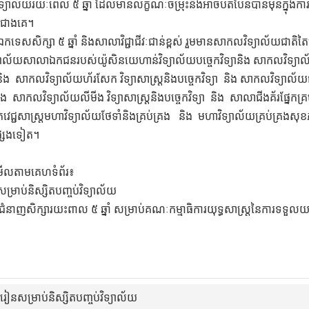
ទ្យាល័យរយៈពេល ៥ ឆ្នាំ ដែលមានលក្ខណៈចម្រុះនិងអាចបត់បែនបានមុនក្នុងការងារនិ
ជាងគេ។
ទេសសិក្សា ៥ ឆ្នាំ និងសាលាវិជ្ជាជីវៈជាន់ខ្ពស់ រួមមានសាកលវិទ្យាល័យជាតិតៃ
យសាលាឯកជនរបស់យ៉ូសិនយេហាន់វិទ្យាល័យបច្ចេកវិទ្យានិង សាកលវិទ្យាល័យវិទ្យា
យា និង សាកលវិទ្យាល័យហ័រសែក វិទ្យាសាស្ត្រនិងបច្ចេកវិទ្យា និង សាកលវិទ្យាល័យ
្យា និង សាកលវិទ្យាល័យលីមីង វិទ្យាសាស្ត្រនិងបច្ចេកវិទ្យា និង សាលាជីងគ័រផ្ន
្ចេកវេជ្ជសាស្ត្រមហាវិទ្យាល័យថែទាំនិងគ្រប់គ្រង និង មហាវិទ្យាល័យគ្រប់គ្រង
្សេងទៀត។
មមើលតាមគេហទំព័រ៖
ម្រាប់និស្សិតបញ្ចប់វិទ្យាល័យ
ជំនាញសិក្សារយះពាល ៥ ឆ្នាំ សម្រាប់គណៈកម្មាធិការយុទ្ធសាស្រ្តនៃការទទួល
លរៀនសម្រាប់និស្សិតបញ្ចប់វិទ្យាល័យ