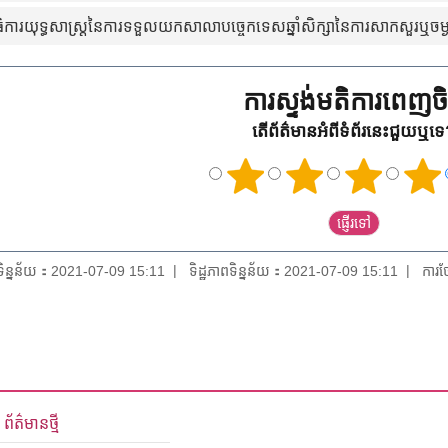
មាធិការយុទ្ធសាស្រ្តនៃការទទួលយកសាលាបច្ចេកទេសឆ្នាំសិក្សានៃការសាកសួរឬចម្
ការស្ទង់មតិការពេញចិត
តើព័ត៌មានអំពីទំព័រនេះជួយឬទ
យទិន្នន័យ：2021-07-09 15:11
ទិដ្ឋភាពទិន្នន័យ：2021-07-09 15:11
ការថ
ព័ត៌មានថ្មី