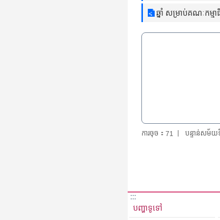
ឆ្នាំ សម្រាប់គណៈកម្
ការចុច：
បន្ទាន់សម័
71
:::
បញ្ហាទូទៅ