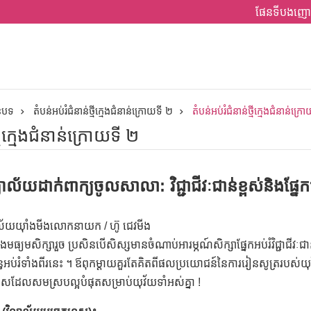
ផែនទីបងញោ
ានបទ
តំបន់អប់រំជំនាន់ថ្មីក្មេងជំនាន់ក្រោយទី ២
តំបន់អប់រំជំនាន់ថ្មីក្មេងជំនាន់ក្រ
្មីក្មេងជំនាន់ក្រោយទី ២
យាល័យដាក់ពាក្យចូលសាលា: វិជ្ជាជីវៈជាន់ខ្ពស់និងផ្នែក
ិទ្យាល័យយ៉ាំងមីងលោកនាយក / ហ៊ូ ជេវមីង
្រឡងមធ្យមសិក្សារួច ប្រសិនបើសិស្សមានចំណាប់អារម្ភណ៍សិក្សាផ្នែកអប់រំវិជ្ជាជីវៈជ
ន្ធអប់រំទាំងពីរនេះ ។ ឪពុកម្តាយគួរតែគិតពីផលប្រយោជន៍នៃការរៀនសូត្ររបស់យ
្រើសដែលសមស្របល្អបំផុតសម្រាប់យុវ័យទាំអស់គ្នា !