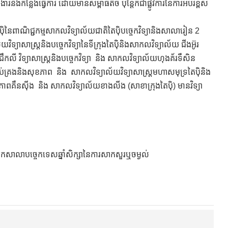
ងកន្លែងធ្វើការ ដោយមានសម្ពាធតិច ប៉ុន្តែក៏ជាផ្លូវការនៃការអប់រំខ្ពស់
ប៉ិនៃពាណិជ្ជកម្មសាកលវិទ្យាល័យជាតិតៃប៉ិបច្ចេកវិទ្យានិងសាលារៀន 2
សាស្ត្រនិងបច្ចេកវិទ្យានៃទីក្រុងតៃប៉ិនិងសាកលវិទ្យាល័យ ជីងអ៊ូរ
ជឹកលី វិទ្យាសាស្ត្រនិងបច្ចេកវិទ្យា និង សាកលវិទ្យាល័យហុងគ័រទឺសិន
ែកគ្រប់គ្រងនិងសុខភាព និង សាកលវិទ្យាល័យវិទ្យាសាស្រ្តមហាសមុទ្រតៃប៉ិនិង
សុខភាពគឹនស៊ីង និង សាកលវិទ្យាល័យខាងលីង (សាខាក្រុងតៃប៉ិ) មានវិទ្យា
យកសាលាបច្ចេកទេសឆ្នាំសិក្សានៃការសាកសួរឬចម្ងល់