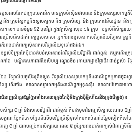
ប៉ិ (វិទ្យាល័យបច្ចេកទេស)៖
ជាន់ខ្ពស់អាចចែកជាក្រុមមេកានិក មានក្រុមម៉ាស៊ីនថាមពល និងក្រុមឧស្សាហកម្មគីមី ន
 និង ក្រុមវិស្វកម្មនិងស្ថាបត្យកុម និង ក្រុមសិល្បៈ និង ក្រុមភោជនីយដ្ឋាន និង ក
។ ល។ មានចំនួន 92 មុខវិជ្ជា ក្នុងវគ្គសិក្សាសរុប ១៥ ក្រុម បន្ទាប់ពីសិ
ារជ្រើសរើសដាក់ពាក្យចូលសាលា អ្នកក៏អាចចូលសាកលវិទ្យាល័យវិទ្យាសាស្ត្រន
ក៏អាចដាក់ពាក្យសុំសាកលវិទ្យាល័យទូទៅផងដែរ។
ៈជាន់ខ្ពស់ទីក្រុងតៃប៉ិមានតំបន់សុងសាននៃវិទ្យាល័យវិជ្ជាជីវៈជាន់ខ្ពស់ កម្មករនិង
នកាំង បណ្ឌិតសភាជាតិនៃសិមប្បៈល្ខោនចិន (នាយកដ្ឋានវិជ្ជាជីវៈជាន់ខ្ពស់) វិ
ង វិទ្យាល័យភូលីងព្រីនស្តុន វិទ្យាល័យឧស្សាហកម្មនិងពាណិជ្ជកម្មភាគតុងហ
បៈហ័រកាំង សាលាឧស្សាហកម្មនិងពាណិជ្ជកម្មទុនស៊ីរ សាលាបរិភោគអាហារខ
ុខជំនាញសិក្សា៥ឆ្នាំ(រួមទាំងសាលាក្រុងតៃប៉ិនិងក្រុងប៉ិថ្មីហើយនិងក្រុងជីឡុង) ៖
ិក្សា ៥ ឆ្នាំ និងសាលាវិជ្ជាជីវៈជាន់ខ្ពស់ គឺខាងមុខជំនាញសិក្សារយះពេល ៥ឆ្នា
លក្ខណៈប្លែកពីគេ បន្ថែមពីលើមុខវិជ្ជាទ្រឹស្តីទូទៅការកត់ចំណាំបន្ថែមទៀតគឺទៅល
ំនាញ ៥ ​​ឆ្នាំ បានបញ្ចប់ការសិក្សារយៈពេល ៥ ឆ្នាំអ្នកអាចដាក់ពាក្យសុំជំនា