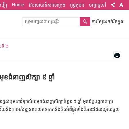
Home
ផៀវូ
វែបសាយត៍សាលាក្រុង
ពុម្ពកុមារ
បញ្ហាទូទៅ
ការស្វែងរកកំរិតខ្ពស់
ោយទី ២
មុខជំនាញសិក្សា ៥ ឆ្នាំ
ាន់ខ្ពស់ឬមហាវិទ្យាល័យមុខជំនាញសិក្សាចំនួន ៥ ឆ្នាំ មុនដំបូងពួកគេត្រូវ
ុវ័យនិងការអភិវឌ្ឍនាពេលអនាគតនិងគិតអំពីផ្លូវទាំងពីរនេះដែលយុវ័យចូល