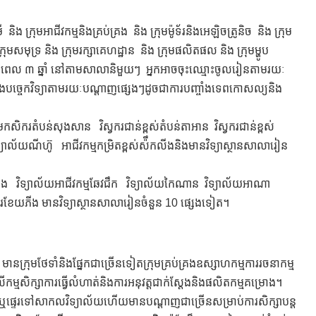
ិង ក្រុមអាជីវកម្មនិងគ្រប់គ្រង និង ក្រុមម៉ូទ័រនិងអេឡិចត្រូនិច និង ក្រុម
្រុមសមុទ្រ និង ក្រុមរក្សាគេហដ្ឋាន និង ក្រុមផលិតផល និង ក្រុមម្ហូប
ក្សារយៈពេល ៣ ឆ្នាំ នៅតាមសាលានិមួយៗ អ្នកអាចចុះឈ្មោះចូលរៀនតាមរយៈ
ិងបច្ចេកវិទ្យាតាមរយៈបណ្តាញផ្សេងៗដូចជាការបញ្ចាំងទេពកោសល្យនិង
ក្រុមកសិករតំបន់សុងសាន វិស្វករ​ជាន់ខ្ពស់តំបន់តាអាន វិស្វករជាន់ខ្ពស់
ទ្យាល័យណីហ៊ូ អាជីវកម្មកម្រិតខ្ពស់ស៉ឹកលីងនិងមានវិទ្យាស្ថានសាលារៀន
្វាង វិទ្យាល័យអាជីវកម្មឆែវជឹក វិទ្យាល័យកៃណាន វិទ្យាល័យអាណា
ែយភីង មានវិទ្យាស្ថានសាលារៀនចំនួន 10 ផ្សេងទៀត។
ំ មានក្រុមថែទាំនិងផ្នែកជាច្រើនទៀតក្រុមគ្រប់គ្រងឧស្សាហកម្មការរចនាកម្ម
ើកម្មសិក្សាការធ្វើលំហាត់និងការអនុវត្តជាក់ស្តែងនិងផលិតកម្មគម្រោង។
ញទីពីរឬផ្ទេរទៅសាកលវិទ្យាល័យហើយមានបណ្តាញជាច្រើនសម្រាប់ការសិក្សាបន្ត