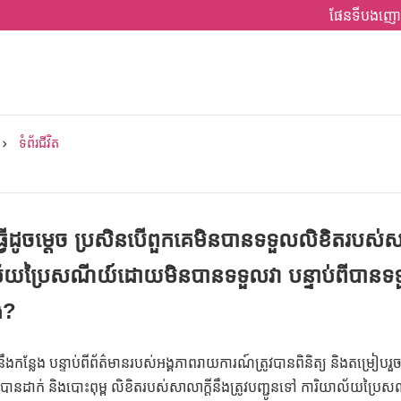
ផែនទីបងញោ
ទំព័រជីវិត
ធ្វើដូចម្តេច ប្រសិនបើពួកគេមិនបានទទួលលិខិតរបស់សា
ប្រៃសណីយ៍ដោយមិនបានទទួលវា បន្ទាប់ពីបានទទួលស
ង?
ន្លែង បន្ទាប់ពីព័ត៌មានរបស់អង្គភាពរាយការណ៍ត្រូវបានពិនិត្យ និងតម្រៀបរួច សេ
ីត្រូវបានដាក់ និងបោះពុម្ព លិខិតរបស់សាលាក្តីនឹងត្រូវបញ្ជូនទៅ ការិយាល័យ