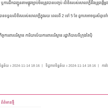
ញ ឬការដឹកជញ្ជូនតាមផ្លូវច្បាប់មិនត្រូវបានបញ្ចប់ លិខិតរបស់សាលាក្តីនឹងត្រូវផ
ទទួលលិខិតរបស់សាលាក្តីក្នុងរយៈពេលពី 2 ទៅ 5 ខែ ពួកគេអាចទូរស័ព្ទទៅដ
ិច្ចការពារបរិស្ថាន ការិយាល័យការពារបរិស្ថាន រដ្ឋាភិបាលទីក្រុងតៃប៉ិ
យទិន្នន័យ：2024-11-14 18:16
ទិដ្ឋភាពទិន្នន័យ：2024-11-14 18:16
ការថ
ព័ត៌មានថ្មី