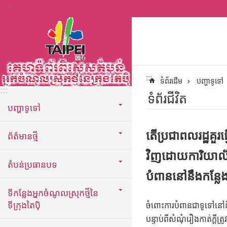
:::
ទៅកាន់មាតិកាប្លុកមាតិកាសំខាន់
:::
ទំព័រដើម
បញ្ហាទូទៅ
:::
ទំព័រជីវិត
បញ្ហាទូទៅ
តើប្រជាពលរដ្ឋគួរ
ព័ត៌មានថ្មី
វិញដោយការិយាល័យ
តំបន់ប្រធានបទ
បំពាននៅនឹងកន្លែ
ទីកន្លែងអ្នកចំណូលស្រុកថ្មីនៃ
ទីក្រុងតៃប៉ិ
ចំពោះការបំពានជាទូទៅនៅនឹងក
បន្ទាប់ពីសំណុំរឿងកាត់ក្ត