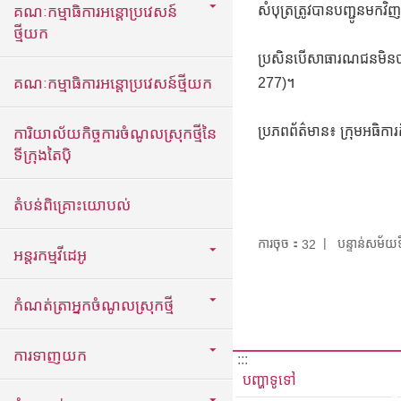
គណៈកម្មាធិការអន្តោប្រវេសន៍
សំបុត្រត្រូវបានបញ្ជូនមកវិ
ថ្មីយក
ប្រសិនបើសាធារណជនមិនបាន
គណៈកម្មាធិការអន្តោប្រវេសន៍ថ្មីយក
277)។
ប្រភពព័ត៌មាន៖ ក្រុមអធិការក
ការិយាល័យកិច្ចការចំណូលស្រុកថ្មីនៃ
ទីក្រុងតៃប៉ិ
តំបន់ពិគ្រោះយោបល់
ការចុច：
បន្ទាន់សម័
32
អន្តរកម្មវីដេអូ
កំណត់ត្រាអ្នកចំណូលស្រុកថ្មី
ការទាញយក
:::
បញ្ហាទូទៅ