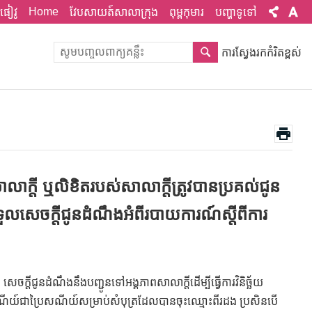
Home
ផៀវូ
វែបសាយត៍សាលាក្រុង
ពុម្ពកុមារ
បញ្ហាទូទៅ
ការស្វែងរកកំរិតខ្ពស់
លាក្តី ឬលិខិតរបស់សាលាក្តីត្រូវបានប្រគល់ជូន
េចក្តីជូនដំណឹងអំពីរបាយការណ៍ស្តីពីការ
ចក្តីជូនដំណឹងនឹងបញ្ជូនទៅអង្គភាពសាលាក្តីដើម្បីធ្វើការវិនិច្ឆ័យ
ប្រៃសណីយ៍ជាប្រៃសណីយ៍សម្រាប់សំបុត្រដែលបានចុះឈ្មោះពីរដង ប្រសិនបើ