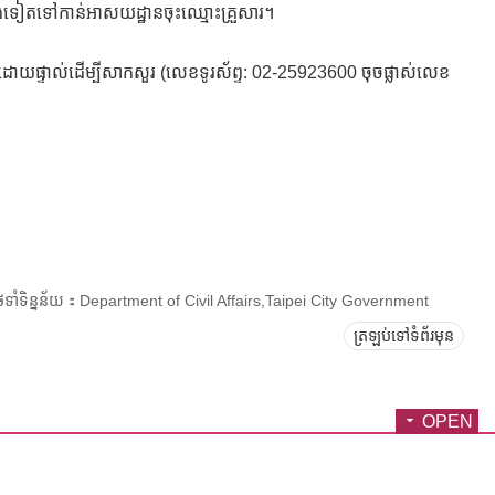
្ញើម្តងទៀតទៅកាន់អាសយដ្ឋានចុះឈ្មោះគ្រួសារ។
ោយផ្ទាល់ដើម្បីសាកសួរ (លេខទូរស័ព្ទ: 02-25923600 ចុចផ្លាស់លេខ
ែទាំទិន្នន័យ：Department of Civil Affairs,Taipei City Government
ត្រឡប់ទៅទំព័រមុន
OPEN