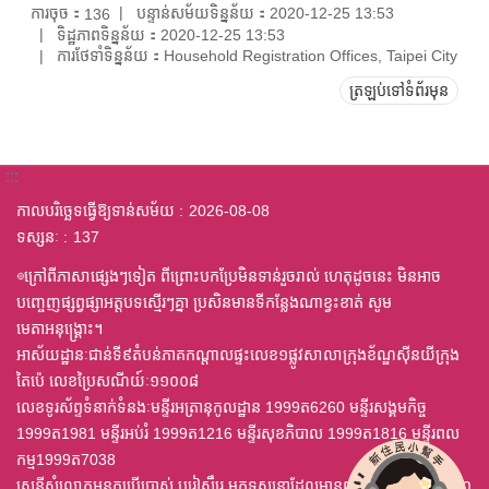
ការចុច：
បន្ទាន់សម័យទិន្នន័យ：2020-12-25 13:53
136
ទិដ្ឋភាពទិន្នន័យ：2020-12-25 13:53
ការថែទាំទិន្នន័យ：Household Registration Offices, Taipei City
ត្រឡប់ទៅទំព័រមុន
:::
កាលបរិច្ឆេទធ្វើឱ្យទាន់សម័យ
2026-08-08
ទស្សនៈ
137
◎ក្រៅពីភាសាផ្សេងៗទៀត ពីព្រោះបកប្រែមិនទាន់រួចរាល់ ហេតុដូចនេះ មិនអាច
បញ្ចេញផ្សព្វផ្សាអត្តបទស្មើរៗគ្នា ប្រសិនមានទីកន្លែងណាខ្វះខាត់ សូម
មេតាអនុង្គ្រោះ។
អាស័យដ្ឋានៈជាន់ទី៩តំបន់ភាគកណ្តាលផ្ទះលេខ១ផ្លូវសាលាក្រុងខ័ណ្ឌស៊ីនយីក្រុង
តៃប៉េ លេខប្រៃសណីយ៍ៈ១១០០៨
លេខទូរស័ព្ទទំនាក់ទំនងៈមន្ទីរអត្រានុកូលដ្ឋាន 1999ត6260 មន្ទីរសង្គមកិច្ច
1999ត1981 មន្ទីរអប់រំ 1999ត1216 មន្ទីរសុខភិបាល 1999ត1816 មន្ទីរពល
កម្ម1999ត7038
សេនីសុំលោកអនកប្រើប្រាស់ បរៀសឹរេ មកទស្សនាដែលមានពុម្ព ឈុតឦលើស ៤,០