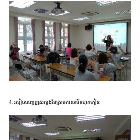
4.
របៀបបញ្ចេញសម្លេងនៃគ្រាមភាសាចិនហុកកៀន