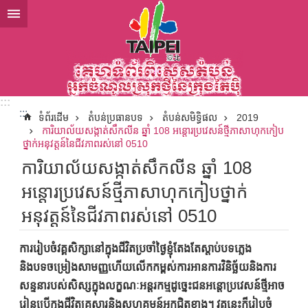
ទៅកាន់មាតិកាប្លុកមាតិកាសំខាន់
:::
:::
ទំព័រដើម
តំបន់ប្រធានបទ
តំបន់សមិទ្ធិផល
2019
ការិយាល័យសង្កាត់សឹកលីន ឆ្នាំ 108 អន្តោរប្រវេសន៍ថ្មីភាសាហុកកៀប
ថ្នាក់អនុវត្តន៍នៃជីវភាពរស់នៅ 0510
ការិយាល័យសង្កាត់សឹកលីន ឆ្នាំ 108
អន្តោរប្រវេសន៍ថ្មីភាសាហុកកៀបថ្នាក់
អនុវត្តន៍នៃជីវភាពរស់នៅ 0510
ការរៀបចំវគ្គសិក្សានៅក្នុងជីវិតប្រចាំថ្ងៃខ្ញុំតែងតែស្ដាប់បទភ្លេង
និងបទចម្រៀងសាមញ្ញហើយលើកកម្ពស់ការអានការវិនិច្ឆ័យនិងការ
សន្ទនារបស់សិស្សក្នុងលក្ខណៈអន្តរកម្មដូច្នេះជនអន្តោប្រវេសន៍ថ្មីអាច
រៀនប្រើក្នុងជីវិតគ្រួសារនិងសហគមន៍អ្នកជិតខាង។ វគ្គនេះក៏រៀបចំ