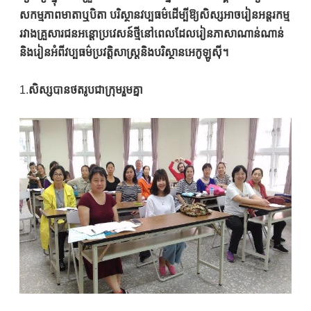
សកម្មភាពមាតាឬបិតា បរិស្ថានវប្បធម៌ដើម្បីឱ្យសិស្សអាចរៀនអន្តរកម្ម
រវាងគ្រួសារជនអន្តោប្រវេសន៍ថ្មីនៅពេលដែលរៀនភាសាណាន់ណាន់
និងរៀនអំពីវប្បធម៌ប្រវត្តិសាស្រ្តនិងបរិស្ថានអេកូឡូស៊ី។
1.
សិស្សបានថតរូបជាក្រុមរួមគ្នា