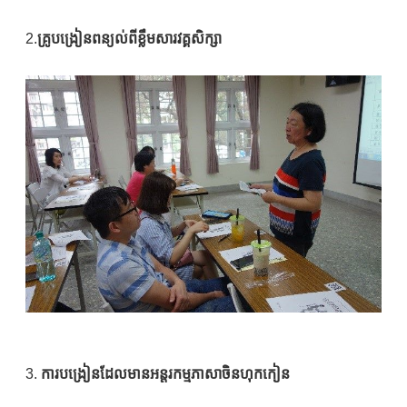
2.
គ្រូបង្រៀនពន្យល់ពីខ្លឹមសារវគ្គសិក្សា
3.
ការបង្រៀនដែលមានអន្តរកម្មភាសាចិនហុកកៀន