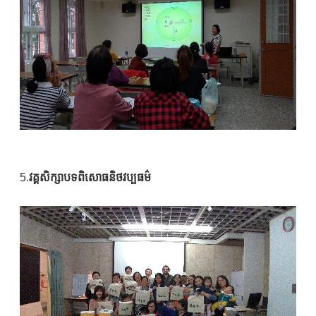
5.
វគ្គសិក្សាបទពិសោធនិថវប្បធម៌