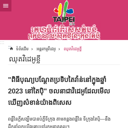
ទៅកាន់មាតិកាប្លុកមាតិកាសំខាន់
:::
:::
ទំព័រដើម
អន្តរកម្មវីដេអូ
ឈុតវិដេអូខ្លី
ឈុតវិដេអូខ្លី
"ពិធីបុណ្យបណ្តែតប្រទិបតៃវ៉ាន់នៅក្នុងឆ្នាំ
2023 នៅតៃប៉ិ" ចលនាជាវិដេអូដែលមើល
ឃើញសំខាន់យ៉ាងពិសេស
ពន្លឺនៃក្តីសង្ឃឹមបានបំភ្លឺទីក្រុង តាមគន្លងពន្លឺនៃ ទីក្រុងតៃប៉ិ—នឹង
ដឹកនាំពួកយើងឆ្ពោះទៅរកអនាគតល្អ។