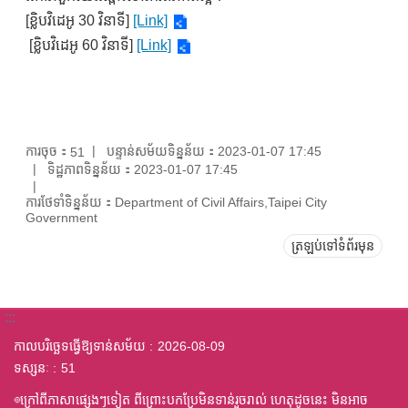
[ខ្លិបវិដេអូ 30 វិនាទី]
[Link]
[ខ្លិបវិដេអូ 60 វិនាទី]
[Link]
ការចុច：
បន្ទាន់សម័យទិន្នន័យ：2023-01-07 17:45
51
ទិដ្ឋភាពទិន្នន័យ：2023-01-07 17:45
ការថែទាំទិន្នន័យ：Department of Civil Affairs,Taipei City
Government
ត្រឡប់ទៅទំព័រមុន
:::
កាលបរិច្ឆេទធ្វើឱ្យទាន់សម័យ
2026-08-09
ទស្សនៈ
51
◎ក្រៅពីភាសាផ្សេងៗទៀត ពីព្រោះបកប្រែមិនទាន់រួចរាល់ ហេតុដូចនេះ មិនអាច