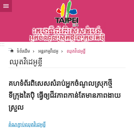
ទៅកាន់មាតិកាប្លុកមាតិកាសំខាន់
:::
:::
ទំព័រដើម
អន្តរកម្មវីដេអូ
ឈុតវិដេអូខ្លី
ឈុតវិដេអូខ្លី
គហទំព័រពិសេសសំរាប់អ្នកចំណូលស្រុកថ្មី
ទីក្រុងតៃប៉ិ ធ្វើឲ្យជីវភាពកាន់តែមានភាពងាយ
ស្រួល
តំណភ្ជាប់ឈុតវិដេអូខ្លី