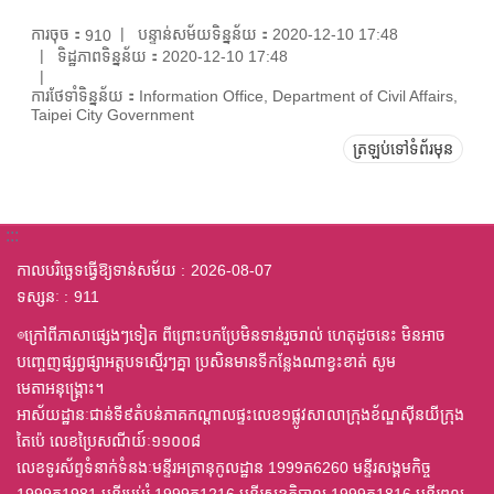
ការចុច：
បន្ទាន់សម័យទិន្នន័យ：2020-12-10 17:48
910
ទិដ្ឋភាពទិន្នន័យ：2020-12-10 17:48
ការថែទាំទិន្នន័យ：Information Office, Department of Civil Affairs,
Taipei City Government
ត្រឡប់ទៅទំព័រមុន
:::
កាលបរិច្ឆេទធ្វើឱ្យទាន់សម័យ
2026-08-07
ទស្សនៈ
911
◎ក្រៅពីភាសាផ្សេងៗទៀត ពីព្រោះបកប្រែមិនទាន់រួចរាល់ ហេតុដូចនេះ មិនអាច
បញ្ចេញផ្សព្វផ្សាអត្តបទស្មើរៗគ្នា ប្រសិនមានទីកន្លែងណាខ្វះខាត់ សូម
មេតាអនុង្គ្រោះ។
អាស័យដ្ឋានៈជាន់ទី៩តំបន់ភាគកណ្តាលផ្ទះលេខ១ផ្លូវសាលាក្រុងខ័ណ្ឌស៊ីនយីក្រុង
តៃប៉េ លេខប្រៃសណីយ៍ៈ១១០០៨
លេខទូរស័ព្ទទំនាក់ទំនងៈមន្ទីរអត្រានុកូលដ្ឋាន 1999ត6260 មន្ទីរសង្គមកិច្ច