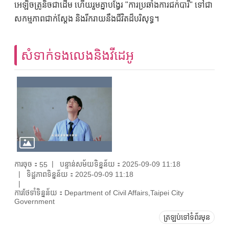
អេឡិចត្រូនិចជាដើម ហើយរួមគ្នាបង្វែរ "ការប្រឆាំងការជក់បារី" ទៅជា
សកម្មភាពជាក់ស្តែង និងរីករាយនឹងជីវិតដ៏បរិសុទ្ធ។
សំទាក់ទងលេងនិងវីដេអូ
ការចុច：
បន្ទាន់សម័យទិន្នន័យ：2025-09-09 11:18
55
ទិដ្ឋភាពទិន្នន័យ：2025-09-09 11:18
ការថែទាំទិន្នន័យ：Department of Civil Affairs,Taipei City
Government
ត្រឡប់ទៅទំព័រមុន