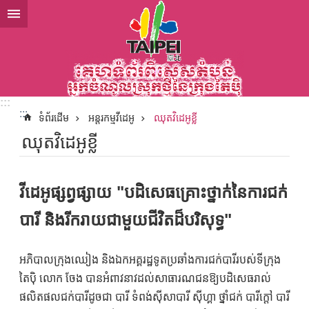
ទៅកាន់មាតិកាប្លុកមាតិកាសំខាន់
:::
:::
ទំព័រដើម
អន្តរកម្មវីដេអូ
ឈុតវិដេអូខ្លី
ឈុតវិដេអូខ្លី
វីដេអូផ្សព្វផ្សាយ "បដិសេធគ្រោះថ្នាក់នៃការជក់
បារី និងរីករាយជាមួយជីវិតដ៏បរិសុទ្ធ"
អភិបាលក្រុងឈៀង និងឯកអគ្គរដ្ឋទូតប្រឆាំងការជក់បារីរបស់ទីក្រុង
តៃប៉ិ លោក ចែង បានអំពាវនាវដល់សាធារណជនឱ្យបដិសេធរាល់
ផលិតផលជក់បារីដូចជា បារី ទំពង់ស៊ីសាបារី ស៊ីហ្គា ថ្នាំជក់ បារីក្តៅ បារី