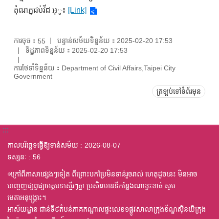
តុំណភ្នជប់វីដ អ្ូ៖
[Link]
ការចុច：
បន្ទាន់សម័យទិន្នន័យ：2025-02-20 17:53
55
ទិដ្ឋភាពទិន្នន័យ：2025-02-20 17:53
ការថែទាំទិន្នន័យ：Department of Civil Affairs,Taipei City
Government
ត្រឡប់ទៅទំព័រមុន
:::
កាលបរិច្ឆេទធ្វើឱ្យទាន់សម័យ
2026-08-07
ទស្សនៈ
56
◎ក្រៅពីភាសាផ្សេងៗទៀត ពីព្រោះបកប្រែមិនទាន់រួចរាល់ ហេតុដូចនេះ មិនអាច
បញ្ចេញផ្សព្វផ្សាអត្តបទស្មើរៗគ្នា ប្រសិនមានទីកន្លែងណាខ្វះខាត់ សូម
មេតាអនុង្គ្រោះ។
អាស័យដ្ឋានៈជាន់ទី៩តំបន់ភាគកណ្តាលផ្ទះលេខ១ផ្លូវសាលាក្រុងខ័ណ្ឌស៊ីនយីក្រុង