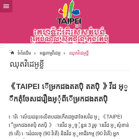
ទៅកាន់មាតិកាប្លុកមាតិកាសំខាន់
:::
:::
ទំព័រដើម
អន្តរកម្មវីដេអូ
ឈុតវិដេអូខ្លី
ឈុតវិដេអូខ្លី
《TAIPEI េីម្រកដងតតបុិ តតបុិ 》វីដ អ្ូ
ឹកតុំចែសដរឿងអ្ុំពីេីម្រកដងតតបុិ
ោរិោល័យដនុះទលិតបដងកើតដច្ញជាចែសវិដ អ្ូ 《TAIPEI
េីម្រកដងតតបុិ តតបុិ 》 ានវីដ អ្ូច្ុំនួន 3 រួម្ានវីដ អ្ូសុំខាន់
(6 តេី) ោររំដលច្ (90 វិតេី) និងវីដ អ្ូអាជីវកម្ម (90 វិតេី) អ្នក