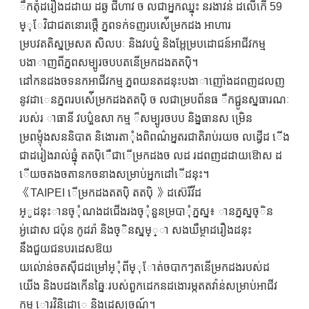
ឹកតុំដរឿងដដាយ ដឆ្ង ជីហាវ ច លជាអ្នកឈ្នុះ នរងាវន់ ដលើកេី 59
ម្ុែវិជាជតនោរថ្តេឺ ភ្នពទក់ទញរបស់េីម្រកដង អាហារ
ម្របវតតិស្នម្រសត សិលបៈ និងវបប្ម្៌ និងអ្តែម្របដោជន៍អាជីវកម្ម
បងាាញពីភ្នពសម្បូរចបបតនេីម្រកដងតតបុិ។
ដៅកនដងចទនកអាជីវកម្ម ភ្នពយនតដនុះបងាាញោ៉ងដពញដលញ
នូវដាេនភ្នពរបស់េីម្រកដងតតបុិ ច លជាម្របព័នធ ឹកជ្ជូនស្នធារណៈ
របស់រ ាធានី វបប្ម្៌ឧសា កម្ម ៏សម្បូរចបប និង្នធានស ម្រេិន
ម្រពម្ទុំងសននិបាត និងោរតាុំងពិពណ៌អ្នតរជាតិរាប់រយច លដ្វើដ ើង
ជាដរៀងរាល់ឆ្នុំ តតបុិេឺជាេីម្រកដងច លដ រដពញដដាយឱោស ដ
ើយចតងចតានកចនាងសម្រាប់អ្នកដៅេីដនុះ។
《TAIPEI េីម្រកដងតតបុិ តតបុិ 》ដស៊េរីវីដ
អ្ូដនុះានច្ុំណងដជើងរងច្ុំនួនម្របាុំភ្នស្ន៖ ានភ្នស្នច្ិន
អ្ង់ដេាស ជប៉ុន កូដរ៉ា និងច្ិនស្នម្្ា សងឃឹម្ថាដរឿងដនុះ
នឹងជួយជនបរដេសឱយ
យល់ោន់ចតសុីជដម្រៅអ្ុំពីម្ុែាត់ចបាកៗតនេីម្រកដងរបស់ដ
យើង និងបដងកើនឆ្នៃៈរបស់ពួកដេកនដងោរម្កតតវ៉ាន់សម្រាប់អាជីវ
កម្ម ោរវិនិដោេ និងដេសច្រណ៍។