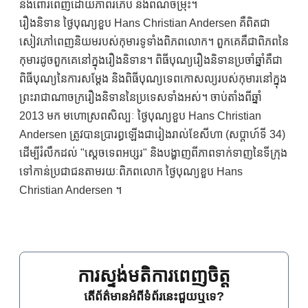
និងពោរពេញដោយភាពរំភើប និងពណ៌ចម្រុះ។
រឿងនិទាន ថ្ងៃបុណ្យខួប Hans Christian Andersen គឺពិតជា
សៀវភៅពេញនិយមរបស់កុមារទូទាំងពិភពលោក។ ពួកគេគឺជាពិភពនៃ
កុមារដូចពួកគេនៅក្នុងរឿងនិទាន។ ពិធីបុណ្យរឿងនិទានប្រចាំឆ្នាំគឺជា
ពិធីបុណ្យនៃការសម្តែង និងពិធីបុណ្យទេពកោសល្យរបស់កុមារនៅក្នុង
ព្រះរាជាណាចក្ររឿងនិទាននៃប្រទេសទាំងអស់។ ចាប់តាំងពីឆ្នាំ
2013 មក មហោស្រពសិល្បៈ ថ្ងៃបុណ្យខួប Hans Christian
Andersen ត្រូវបានប្រារព្ធឡើងជារៀងរាល់ខែសីហា (សប្តាហ៍ទី 34)
ដើម្បីរំលឹកដល់ "ស្តេចទេពអប្សរ" និងបង្ហាញពីភាពទាក់ទាញនៃទីក្រុង
ទៅកាន់ប្រជាជនតាមរយៈពិភពលោក ថ្ងៃបុណ្យខួប Hans
Christian Andersen ។
ការស្ទង់មតិការពេញចិត្ត
តើព័ត៌មានអំពីទំព័រនេះជួយឬទេ?