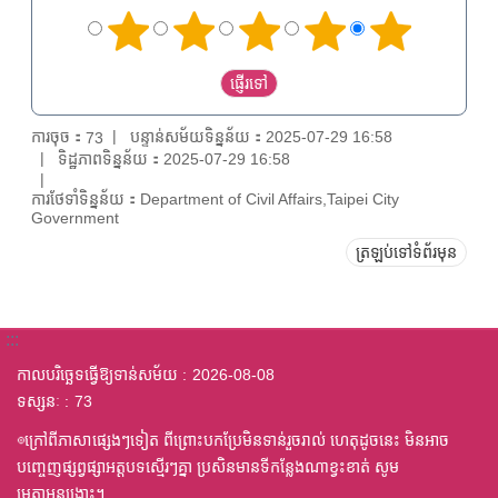
ការចុច：
បន្ទាន់សម័យទិន្នន័យ：2025-07-29 16:58
73
ទិដ្ឋភាពទិន្នន័យ：2025-07-29 16:58
ការថែទាំទិន្នន័យ：Department of Civil Affairs,Taipei City
Government
ត្រឡប់ទៅទំព័រមុន
:::
កាលបរិច្ឆេទធ្វើឱ្យទាន់សម័យ
2026-08-08
ទស្សនៈ
73
◎ក្រៅពីភាសាផ្សេងៗទៀត ពីព្រោះបកប្រែមិនទាន់រួចរាល់ ហេតុដូចនេះ មិនអាច
បញ្ចេញផ្សព្វផ្សាអត្តបទស្មើរៗគ្នា ប្រសិនមានទីកន្លែងណាខ្វះខាត់ សូម
មេតាអនុង្គ្រោះ។