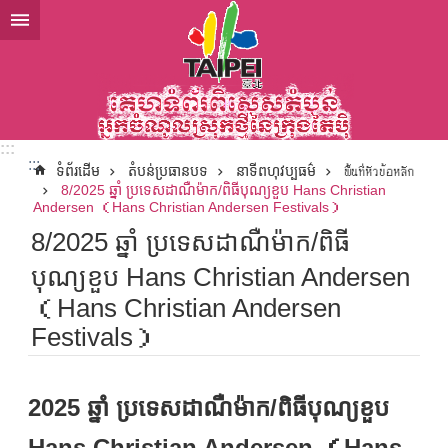
ទៅកាន់មាតិកាប្លុកមាតិកាសំខាន់
:::
:::
ទំព័រដើម
តំបន់ប្រធានបទ
នាទីពហុវប្បធម៌
พื้นที่หัวข้อหลัก
8/2025 ឆ្នាំ ប្រទេសដាណឺម៉ាក/ពិធីបុណ្យខួប Hans Christian
Andersen （Hans Christian Andersen Festivals）
8/2025 ឆ្នាំ ប្រទេសដាណឺម៉ាក/ពិធី
បុណ្យខួប Hans Christian Andersen
（Hans Christian Andersen
Festivals）
2025 ឆ្នាំ ប្រទេសដាណឺម៉ាក/ពិធីបុណ្យខួប
Hans Christian Andersen （Hans