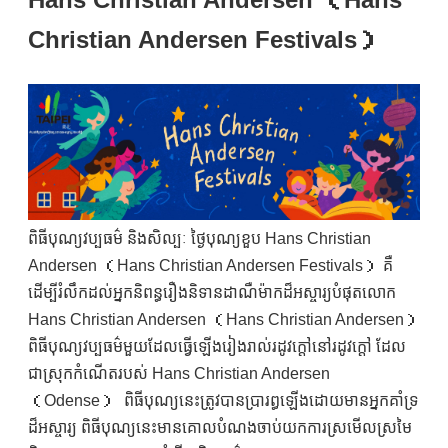
Christian Andersen Festivals）
ពិធីបុណ្យវប្បធម៌ និងសិល្បៈ ថ្ងៃបុណ្យខួប Hans Christian
Andersen （Hans Christian Andersen Festivals） គឺ
ដើម្បីរំលឹកដល់អ្នកនិពន្ធរឿងនិទានដាណឺម៉ាកដ៏អស្ចារ្យបំផុតលោក
Hans Christian Andersen （Hans Christian Andersen）
ពិធីបុណ្យវប្បធម៌មួយដែលធ្វើឡើងរៀងរាល់រដូវក្តៅនៅរដូវក្តៅ ដែល
ជាស្រុកកំណើតរបស់ Hans Christian Andersen
（Odense） ពិធីបុណ្យនេះត្រូវបានប្រារព្ធឡើងដោយមានអ្នកគាំទ្រ
ដ៏អស្ចារ្យ ពិធីបុណ្យនេះមានគោលបំណងចាប់យកការស្រមើលស្រមៃ