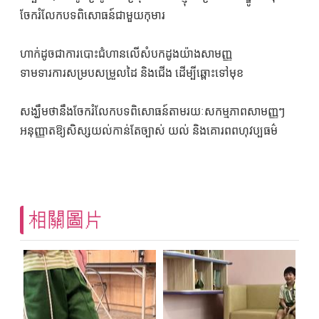
ចែករំលែកបទពិសោធន៍ជាមួយកុមារ
ហាក់ដូចជាការបោះជំហានលើសំបកដូងយ៉ាងសាមញ្ញ
ទាមទារការសម្របសម្រួលដៃ និងជើង ដើម្បីឆ្ពោះទៅមុខ
សង្ឃឹមថានឹងចែករំលែកបទពិសោធន៍តាមរយៈសកម្មភាពសាមញ្ញៗ
អនុញ្ញាតឱ្យសិស្សយល់កាន់តែច្បាស់ យល់ និងគោរពពហុវប្បធម៌
相關圖片