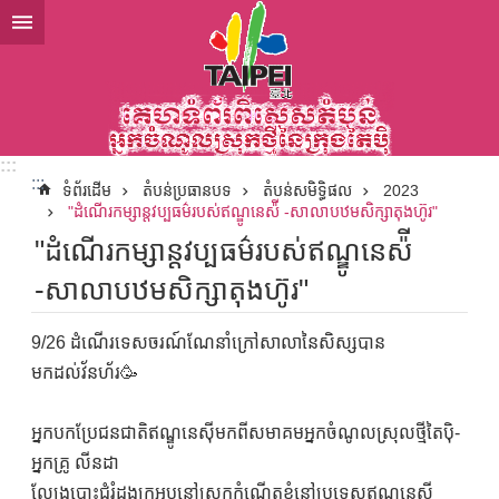
ទៅកាន់មាតិកាប្លុកមាតិកាសំខាន់
:::
:::
ទំព័រដើម
តំបន់ប្រធានបទ
តំបន់សមិទ្ធិផល
2023
"ដំណើរកម្សាន្តវប្បធម៌របស់ឥណ្ឌូនេស៉ី -សាលាបឋមសិក្សាតុងហ៊ូរ"
"ដំណើរកម្សាន្តវប្បធម៌របស់ឥណ្ឌូនេស៉ី
-សាលាបឋមសិក្សាតុងហ៊ូរ"
9/26 ដំណើរទេសចរណ៍ណែនាំក្រៅសាលានៃសិស្សបាន
មកដល់វ័នហ័រ🥳
អ្នកបកប្រែជនជាតិឥណ្ឌូនេស៊ីមកពីសមាគមអ្នកចំណូលស្រុលថ្មីតៃប៉ិ-
អ្នកគ្រូ លីនដា
ល្បែងបោះជំរំដូងក្រអូបនៅស្រុកកំណើតខ្ញុំនៅប្រទេសឥណ្ឌូនេស៊ី