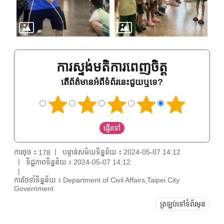
ការស្ទង់មតិការពេញចិត្ត
តើព័ត៌មានអំពីទំព័រនេះជួយឬទេ?
ការចុច：
បន្ទាន់សម័យទិន្នន័យ：2024-05-07 14:12
178
ទិដ្ឋភាពទិន្នន័យ：2024-05-07 14:12
ការថែទាំទិន្នន័យ：Department of Civil Affairs,Taipei City
Government
ត្រឡប់ទៅទំព័រមុន