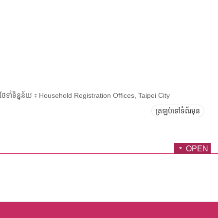
រថែទាំទិន្នន័យ：Household Registration Offices, Taipei City
ត្រឡប់ទៅទំព័រមុន
OPEN