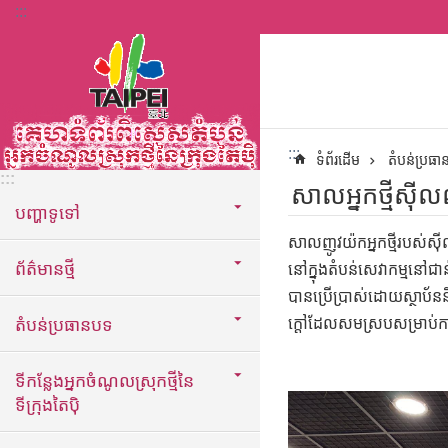
:::
ទៅកាន់មាតិកាប្លុកមាតិកាសំខាន់
:::
ទំព័រដើម
តំបន់ប្រធ
:::
សាលអ្នកថ្មីស៊
បញ្ហាទូទៅ
សាលញូវយ៉កអ្នកថ្មីរបស់ស៊
ព័ត៌មានថ្មី
នៅក្នុងតំបន់សេវាកម្មនៅជា
បានប្រើប្រាស់ដោយស្ថាប័ន
តំបន់ប្រធានបទ
ក្តៅដែលសមស្របសម្រាប់ការបង
ទីកន្លែងអ្នកចំណូលស្រុកថ្មីនៃ
ទីក្រុងតៃប៉ិ