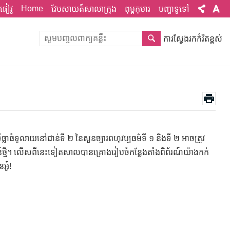
Home
ផៀវូ
វែបសាយត៍សាលាក្រុង
ពុម្ពកុមារ
បញ្ហាទូទៅ
ការស្វែងរកកំរិតខ្ពស់
្លាធំទូលាយនៅជាន់ទី ២ នៃសួនច្បារពហុវប្បធម៌ទី ១ និងទី ២ អាចត្រូវ
េសន៍ថ្មី។ លើសពីនេះទៀតសាលបានគ្រោងរៀបចំកន្លែងតាំងពិព័រណ៍យ៉ាងកក់
អូ៎!