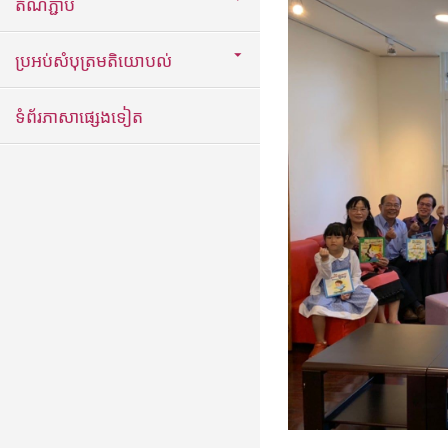
តំណភ្ជាប់
ប្រអប់សំបុត្រមតិយោបល់
ទំព័រភាសាផ្សេងទៀត