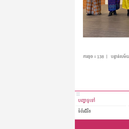
ការចុច：
បន្ទាន់សម
138
:::
បញ្ហាទូទៅ
ទំព័រជីវិត