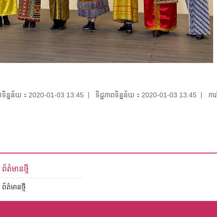
័យទិន្នន័យ：2020-01-03 13:45
ទិដ្ឋភាពទិន្នន័យ：2020-01-03 13:45
កា
ព័ត៌មានថ្មី
ព័ត៌មានថ្មី