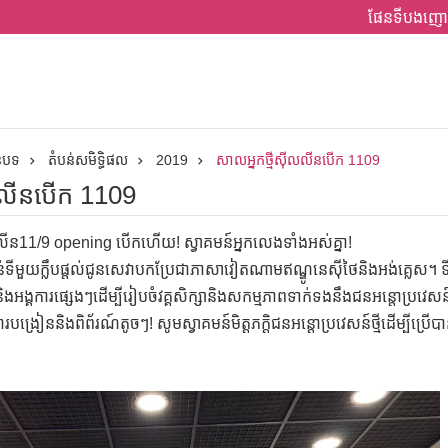
ផែនទីបងញោ
ានបទ
តំបន់សមិទ្ធិផល
2019
សាលអ្នកថ្មីស៊ីលលីនបើក 1109
ីលលីនបើក 1109
ីលីន11/9 opening បើកហើយ! ស្វាគមន៍អ្នកលេងទាំងអស់គ្នា!
ន់ទីមួយក្លឹបផ្តល់ជូនសេវាបកប្រែជាភាសាវៀតណាមឥណ្ឌូនេស៊ីថៃនិងអង់គ្លេស។ ទីធ
និងអង្គការផ្សេងៗដើម្បីរៀបចំវគ្គសិក្សានិងសកម្មភាពទាក់ទងនឹងជនអន្តោប្រវ
្រៀននិងពិព័រណ៍តូចៗ! សូមស្វាគមន៍មិត្តភក្តិជនអន្តោប្រវេសន៍ថ្មីដើម្បីប្រើបាន