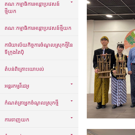
គណៈកម្មាធិការអន្តោប្រវេសន៍
ថ្មីយក
គណៈកម្មាធិការអន្តោប្រវេសន៍ថ្មីយក
ការិយាល័យកិច្ចការចំណូលស្រុកថ្មីនៃ
ទីក្រុងតៃប៉ិ
តំបន់ពិគ្រោះយោបល់
អន្តរកម្មវីដេអូ
កំណត់ត្រាអ្នកចំណូលស្រុកថ្មី
ការទាញយក