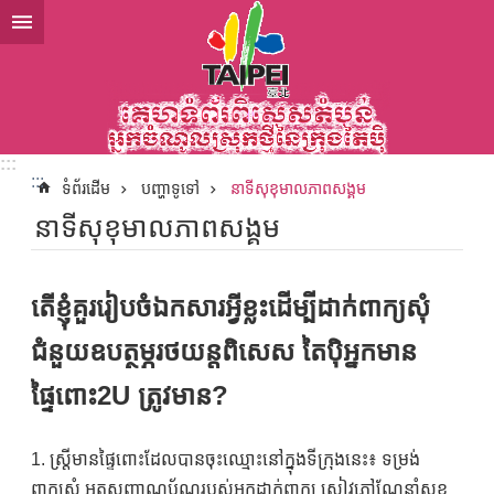
ទៅកាន់មាតិកាប្លុកមាតិកាសំខាន់
:::
:::
ទំព័រដើម
បញ្ហាទូទៅ
នាទីសុខុមាលភាពសង្គម
នាទីសុខុមាលភាពសង្គម
តើខ្ញុំគួររៀបចំឯកសារអ្វីខ្លះដើម្បីដាក់ពាក្យសុំ
ជំនួយឧបត្ថម្ភរថយន្តពិសេស តៃប៉ិអ្នកមាន
ផ្ទៃពោះ2U ត្រូវមាន?
1. ស្ត្រីមានផ្ទៃពោះដែលបានចុះឈ្មោះនៅក្នុងទីក្រុងនេះ៖ ទម្រង់
ពាក្យសុំ អត្តសញ្ញាណប័ណ្ណរបស់អ្នកដាក់ពាក្យ សៀវភៅណែនាំសុខ