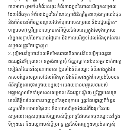
ភាពមាតា (រួមទាំងទំព័រឈ្មោះ ទំព័រខាងក្នុងនៃកាលបរិច្ឆេទសម្រាល
ដែលរំពឹងទុក ទំព័រខាងក្នុងនៃកំណត់ត្រាពិនិត្យផ្ទៃពោះចុងក្រោយបំផុត
និងព័ត៌មានអំពីមជ្ឈមណ្ឌលថែទាំមុនពេលសម្រាល និងវេជ្ជបណ្ឌិត។
ហត្ថលេខា) ឬវិញ្ញាបនបត្ររោគវិនិច្ឆ័យដែលចេញក្នុងខែចុងក្រោយ
(ចំនួនសប្តាហ៍នៃការមានផ្ទៃពោះ និងកាលបរិច្ឆេទដែលរំពឹងទុកនៃការ
សម្រាលត្រូវតែបង្ហាញ)។
2. ស្ត្រីមានផ្ទៃពោះដែលមិនមែនជាជាតិសាសន៍ដែលប្តី/ប្រពន្ធជា
ពលរដ្ឋនៃទីក្រុងនេះ៖ ទម្រង់ពាក្យសុំ ប័ណ្ណស្នាក់នៅរបស់អ្នកដាក់ពាក្យ
សៀវភៅណែនាំសុខភាពមាតា (រួមទាំងទំព័រឈ្មោះ ទំព័រខាងក្នុងនៃ
កាលបរិច្ឆេទសម្រាលដែលរំពឹងទុក និងទំព័រខាងក្នុងនៃទម្រង់បែបបទ
ពិនិត្យផ្ទៃពោះចុងក្រោយបង្អស់)។ (ដោយមានហត្ថលេខារបស់
មជ្ឈមណ្ឌលថែទាំមុនពេលសម្រាល និងវេជ្ជបណ្ឌិត) ឬវិញ្ញាបនបត្រ
រោគវិនិច្ឆ័យដែលបានចេញក្នុងខែចុងក្រោយ (ត្រូវតែបង្ហាញពីចំនួន
សប្តាហ៍នៃការមានផ្ទៃពោះ និងកាលបរិច្ឆេទដែលរំពឹងទុកនៃការ
សម្រាល) អត្តសញ្ញាណប័ណ្ណរបស់ប្តីប្រពន្ធដែលបានចុះឈ្មោះនៅក្នុង
ទីក្រុងនេះ និងឈ្មោះរបស់ប្តីប្រពន្ធ ត្រូវតែបំពេញក្នុងទម្រង់ពាក្យសុំ