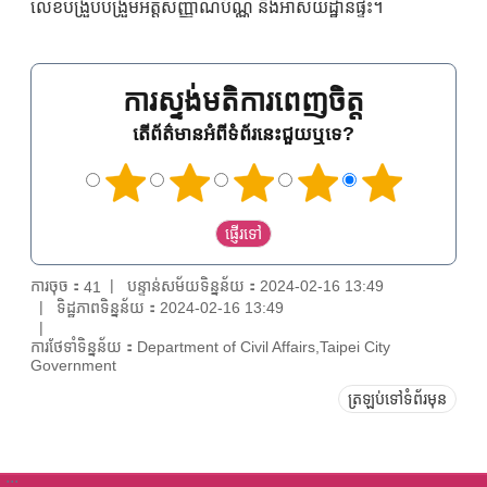
លេខបង្រួបបង្រួមអត្តសញ្ញាណប័ណ្ណ និងអាសយដ្ឋានផ្ទះ។
ការស្ទង់មតិការពេញចិត្ត
តើព័ត៌មានអំពីទំព័រនេះជួយឬទេ?
ការចុច：
បន្ទាន់សម័យទិន្នន័យ：2024-02-16 13:49
41
ទិដ្ឋភាពទិន្នន័យ：2024-02-16 13:49
ការថែទាំទិន្នន័យ：Department of Civil Affairs,Taipei City
Government
ត្រឡប់ទៅទំព័រមុន
:::