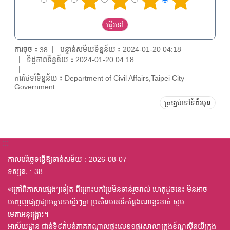
ការចុច：
បន្ទាន់សម័យទិន្នន័យ：2024-01-20 04:18
38
ទិដ្ឋភាពទិន្នន័យ：2024-01-20 04:18
ការថែទាំទិន្នន័យ：Department of Civil Affairs,Taipei City
Government
ត្រឡប់ទៅទំព័រមុន
:::
កាលបរិច្ឆេទធ្វើឱ្យទាន់សម័យ
2026-08-07
ទស្សនៈ
38
◎ក្រៅពីភាសាផ្សេងៗទៀត ពីព្រោះបកប្រែមិនទាន់រួចរាល់ ហេតុដូចនេះ មិនអាច
បញ្ចេញផ្សព្វផ្សាអត្តបទស្មើរៗគ្នា ប្រសិនមានទីកន្លែងណាខ្វះខាត់ សូម
មេតាអនុង្គ្រោះ។
អាស័យដ្ឋានៈជាន់ទី៩តំបន់ភាគកណ្តាលផ្ទះលេខ១ផ្លូវសាលាក្រុងខ័ណ្ឌស៊ីនយីក្រុង