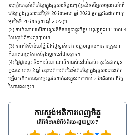
ឧប្បត្តិហេតុអំពើហិង្សាក្នុងគ្រួសារនីមួយៗ (ប្រសិនបើអ្នកទទួលរងអំពើ
ហិង្សាក្នុងគ្រួសារនៅថ្ងៃទី 20 ខែមេសា ឆ្នាំ 2023 អ្នកត្រូវតែដាក់ពាក្យ
មុនថ្ងៃទី 20 ខែកក្កដា ឆ្នាំ 2023)។
(2) ការចំណាយលើការស្តារនីតិសម្បទាផ្លូវចិត្ត៖ អនុវត្តក្នុងរយៈពេល 3
ខែបន្ទាប់ពីការព្យាបាល។
(3) ការតាំងទីលំនៅថ្មី និងថ្លៃស្នាក់នៅ៖ មជ្ឈមណ្ឌលការពារគ្រួសារ
កំណត់ថាត្រូវការកន្លែងស្នាក់នៅជាបន្ទាន់។
(4) ថ្លៃជួលផ្ទះ និងការចំណាយលើការរស់នៅចាំបាច់៖ គួរតែដាក់ជូន
ក្នុងរយៈពេល 2 ឆ្នាំ បន្ទាប់ពីការពិតនៃអំពើហឹង្សាក្នុងគ្រួសារបានកើត
ឡើង ហើយការជួលផ្ទះគួរតែដាក់ជូនក្នុងរយៈពេល 3 ខែគិតចាប់ពីថ្ងៃ
នៃការជួលផ្ទះ។
ការស្ទង់មតិការពេញចិត្ត
តើព័ត៌មានអំពីទំព័រនេះជួយឬទេ?