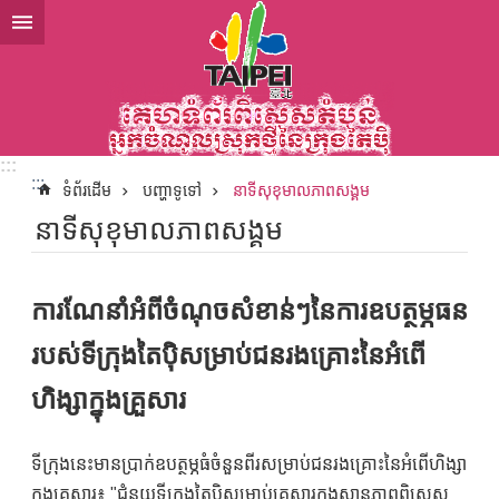
ទៅកាន់មាតិកាប្លុកមាតិកាសំខាន់
:::
:::
ទំព័រដើម
បញ្ហាទូទៅ
នាទីសុខុមាលភាពសង្គម
នាទីសុខុមាលភាពសង្គម
ការណែនាំអំពីចំណុចសំខាន់ៗនៃការឧបត្ថម្ភធន
របស់ទីក្រុងតៃប៉ិសម្រាប់ជនរងគ្រោះនៃអំពើ
ហិង្សាក្នុងគ្រួសារ
ទីក្រុងនេះមានប្រាក់ឧបត្ថម្ភធំចំនួនពីរសម្រាប់ជនរងគ្រោះនៃអំពើហិង្សា
ក្នុងគ្រួសារ៖ "ជំនួយទីក្រុងតៃប៉ិសម្រាប់គ្រួសារក្នុងស្ថានភាពពិសេស