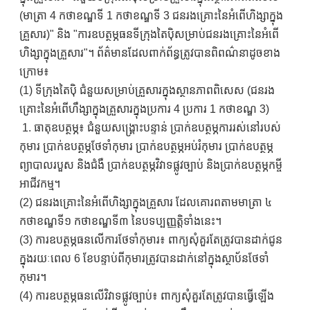
(មាត្រា 4 កថាខណ្ឌទី 1 កថាខណ្ឌទី 3 ជនរងគ្រោះនៃអំពើហិង្សាក្នុង
គ្រួសារ)" និង "ការឧបត្ថម្ភធនទីក្រុងតៃប៉ិសម្រាប់ជនរងគ្រោះនៃអំពើ
ហិង្សាក្នុងគ្រួសារ"។ ព័ត៌មានដែលពាក់ព័ន្ធត្រូវបានពិពណ៌នាដូចខាង
ក្រោម៖
(1) ទីក្រុងតៃប៉ិ ជំនួយសម្រាប់គ្រួសារក្នុងស្ថានភាពពិសេស (ជនរង
គ្រោះនៃអំពើហឹង្សាក្នុងគ្រួសារក្នុងប្រការ 4 ប្រការ 1 កថាខណ្ឌ 3)
1. ធាតុឧបត្ថម្ភ៖ ជំនួយសង្គ្រោះបន្ទាន់ ប្រាក់ឧបត្ថម្ភការរស់នៅរបស់
កុមារ ប្រាក់ឧបត្ថម្ភថែទាំកុមារ ប្រាក់ឧបត្ថម្ភអប់រំកុមារ ប្រាក់ឧបត្ថម្ភ
ព្យាបាលរបួស និងជំងឺ ប្រាក់ឧបត្ថម្ភវិវាទផ្លូវច្បាប់ និងប្រាក់ឧបត្ថម្ភកម្ចី
អាជីវកម្ម។
(2) ជនរងគ្រោះនៃអំពើហិង្សាក្នុងគ្រួសារ ដែលគោរពតាមមាត្រា ៤
កថាខណ្ឌទី១ កថាខណ្ឌទី៣ នៃបទប្បញ្ញត្តិទាំងនេះ។
(3) ការឧបត្ថម្ភធនលើការថែទាំកុមារ៖ ពាក្យសុំគួរតែត្រូវបានដាក់ជូន
ក្នុងរយៈពេល 6 ខែបន្ទាប់ពីកុមារត្រូវបានដាក់នៅក្នុងស្ថាប័នថែទាំ
កុមារ។
(4) ការឧបត្ថម្ភធនលើវិវាទផ្លូវច្បាប់៖ ពាក្យសុំគួរតែត្រូវបានធ្វើឡើង