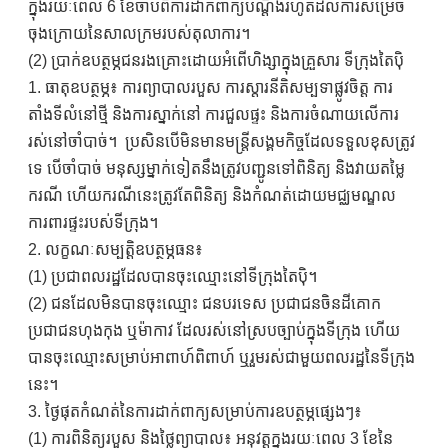
ក្នុងរយៈពេល 6 ខែចាប់ពីការដាក់ពាក្យបណ្តឹងរហូតដល់ការសម្រេច
ចុងក្រោយនៃសាលក្រមរបស់តុលាការ។
(2) ប្រាក់ឧបត្ថម្ភជនរងគ្រោះដោយអំពើហិង្សាក្នុងគ្រួសារ ទីក្រុងតៃប៉ិ
1. ធាតុឧបត្ថម្ភ៖ ការព្យាបាលរបួស ការស្តារនីតិសម្បទាផ្លូវចិត្ត ការ
តាំងទីលំនៅថ្មី និងការស្នាក់នៅ ការជួលផ្ទះ និងការចំណាយលើការ
រស់នៅចាំបាច់។ ប្រសិនបើមិនមានមន្ត្រីសង្គមកិច្ចដែលទទួលខុសត្រូវ
ទេ បើចាំបាច់ មនុស្សម្នាក់ទៀតនឹងត្រូវបញ្ជូនទៅពិនិត្យ និងវាយតម្លៃ
ករណី ហើយករណីនេះត្រូវតែពិនិត្យ និងកំណត់ដោយមជ្ឈមណ្ឌល
ការពារផ្ទះរបស់ទីក្រុង។
2. លក្ខណៈសម្បត្តិឧបត្ថម្ភធន៖
(1) ប្រជាពលរដ្ឋដែលបានចុះឈ្មោះនៅទីក្រុងតៃប៉ិ។
(2) ជនដែលមិនបានចុះឈ្មោះ ជនបរទេស ប្រជាជនចិនដីគោក
ប្រជាជនហុងកុង ឬម៉ាកាវ ដែលរស់នៅស្របច្បាប់ក្នុងទីក្រុង ហើយ
បានចុះឈ្មោះសម្រាប់អាពាហ៍ពិពាហ៍ ឬរួមរស់ជាមួយពលរដ្ឋនៃទីក្រុង
នេះ។
3. ថ្ងៃផុតកំណត់នៃការដាក់ពាក្យសម្រាប់ការឧបត្ថម្ភផ្សេងៗ៖
(1) ការពិនិត្យរបួស និងថ្លៃព្យាបាល៖ អនុវត្តក្នុងរយៈពេល 3 ខែនៃ