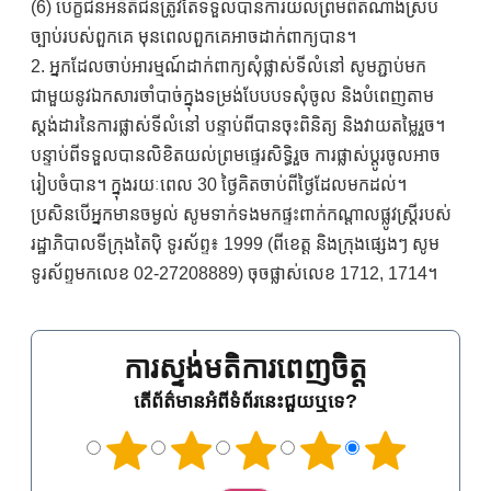
(6) បេក្ខជនអនីតិជនត្រូវតែទទួលបានការយល់ព្រមពីតំណាងស្រប
ច្បាប់របស់ពួកគេ មុនពេលពួកគេអាចដាក់ពាក្យបាន។
2. អ្នកដែលចាប់អារម្មណ៍ដាក់ពាក្យសុំផ្លាស់ទីលំនៅ សូមភ្ជាប់មក
ជាមួយនូវឯកសារចាំបាច់ក្នុងទម្រង់បែបបទសុំចូល និងបំពេញតាម
ស្តង់ដារនៃការផ្លាស់ទីលំនៅ បន្ទាប់ពីបានចុះពិនិត្យ និងវាយតម្លៃរួច។
បន្ទាប់ពីទទួលបានលិខិតយល់ព្រមផ្ទេរសិទ្ធិរួច ការផ្លាស់ប្តូរចូលអាច
រៀបចំបាន។ ក្នុងរយៈពេល 30 ថ្ងៃគិតចាប់ពីថ្ងៃដែលមកដល់។
ប្រសិនបើអ្នកមានចម្ងល់ សូមទាក់ទងមកផ្ទះពាក់កណ្តាលផ្លូវស្ត្រីរបស់
រដ្ឋាភិបាលទីក្រុងតៃប៉ិ ទូរស័ព្ទ៖ 1999 (ពីខេត្ត និងក្រុងផ្សេងៗ សូម
ទូរស័ព្ទមកលេខ 02-27208889) ចុចផ្លាស់លេខ 1712, 1714។
ការស្ទង់មតិការពេញចិត្ត
តើព័ត៌មានអំពីទំព័រនេះជួយឬទេ?