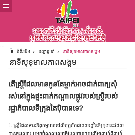
ទៅកាន់មាតិកាប្លុកមាតិកាសំខាន់
:::
:::
ទំព័រដើម
បញ្ហាទូទៅ
នាទីសុខុមាលភាពសង្គម
នាទីសុខុមាលភាពសង្គម
តើស្ត្រីដែលមានកូនតែម្នាក់អាចដាក់ពាក្យសុំ
រស់នៅក្នុងផ្ទះពាក់កណ្តាលផ្លូវរបស់ស្ត្រីរបស់
រដ្ឋាភិបាលទីក្រុងតៃប៉ិបានទេ?
1. ស្ត្រីដែលមានឪពុកម្តាយនៅលីវត្រូវតែជាពលរដ្ឋនៃទីក្រុងនេះដែល
បានចុះឈ្មោះ ឬអ្នកចំណូលស្រុកថ្មីដែលបានចុះបញ្ជីអាពាហ៍ពិពាហ៍