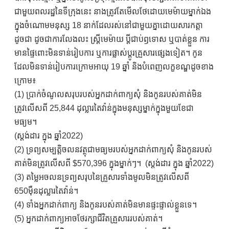
ជាមួយពលរដ្ឋនៃទីក្រុងនេះ នាងត្រូវតែមើលថែដោយមេម៉ាយម្នាក់ឯង
ក្នុងចំណោមមនុស្ស 18 នាក់ដែលរស់នៅជាមួយគ្នាដោយសារកត្តា
ដូចជា ដូចជាការលែងលះ ស្ត្រីមេម៉ាយ ប្តីជាប់ឭទោស ឬបាត់ខ្លួន ការ
មានផ្ទៃពោះមិនទាន់រៀបការ ឬការផ្លាស់ប្តូរគ្រួសារផ្សេងទៀត។ កូន
ដែលមិនទាន់រៀបការក្រោមអាយុ 19 ឆ្នាំ និងបំពេញលក្ខខណ្ឌដូចខាង
ក្រោម៖
(1) ប្រាក់ចំណូលសរុបរបស់អ្នកដាក់ពាក្យសុំ និងកូនរបស់គាត់មិន
ត្រូវលើសពី 25,844 ដុល្លារតៃវ៉ាន់ក្នុងមនុស្សម្នាក់ក្នុងមួយខែជា
មធ្យម។
(ស្តង់ដារ ក្នុង ឆ្នាំ2022)
(2) ទ្រព្យសម្បត្តិចលនវត្ថុជាមធ្យមរបស់អ្នកដាក់ពាក្យសុំ និងកូនរបស់
គាត់មិនត្រូវលើសពី $570,396 ក្នុងម្នាក់ៗ។ (ស្តង់ដារ ក្នុង ឆ្នាំ2022)
(3) តម្លៃអចលនទ្រព្យសរុបនៃគ្រួសារទាំងមូលមិនត្រូវលើសពី
650ម៉ឺនដុល្លារតៃវ៉ាន់។
(4) ទាំងអ្នកដាក់ពាក្យ និងកូនរបស់គាត់មិនមានផ្ទះផ្ទាល់ខ្លួនទេ។
(5) អ្នកដាក់ពាក្យអាចថែរក្សាជីវិតគ្រួសាររបស់គាត់។