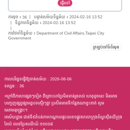
ការចុច：
បន្ទាន់សម័យទិន្នន័យ：2024-02-16 13:52
36
ទិដ្ឋភាពទិន្នន័យ：2024-02-16 13:52
ការថែទាំទិន្នន័យ：Department of Civil Affairs,Taipei City
Government
ត្រឡប់ទៅទំព័រមុន
:::
កាលបរិច្ឆេទធ្វើឱ្យទាន់សម័យ
2026-08-06
ទស្សនៈ
36
◎ក្រៅពីភាសាផ្សេងៗទៀត ពីព្រោះបកប្រែមិនទាន់រួចរាល់ ហេតុដូចនេះ មិនអាច
បញ្ចេញផ្សព្វផ្សាអត្តបទស្មើរៗគ្នា ប្រសិនមានទីកន្លែងណាខ្វះខាត់ សូម
មេតាអនុង្គ្រោះ។
អាស័យដ្ឋានៈជាន់ទី៩តំបន់ភាគកណ្តាលផ្ទះលេខ១ផ្លូវសាលាក្រុងខ័ណ្ឌស៊ីនយីក្រុង
តៃប៉េ លេខប្រៃសណីយ៍ៈ១១០០៨