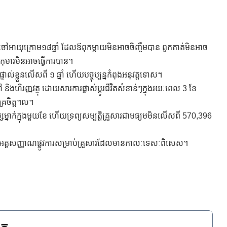
ឹមចៅអាយុក្រោម១៨ឆ្នាំ ដែលឪពុកម្តាយមិនអាចចិញ្ចឹមបាន ពួកគាត់មិនអាច
កុមារមិនអាចធ្វើការបាន។
ទាល់ខ្លួនលើសពី ១ ឆ្នាំ ហើយបច្ចុប្បន្នកំពុងអនុវត្តទោស។
ហិរញ្ញវត្ថុ ដោយសារការផ្លាស់ប្តូរជីវិតសំខាន់ៗក្នុងរយៈពេល 3 ខែ
គ្រចិត្ត។ល។
ុស្សម្នាក់ក្នុងមួយខែ ហើយទ្រព្យសម្បត្តិគ្រួសារជាមធ្យមមិនលើសពី 570,396
ាក់អត្តសញ្ញាណផ្លូវការសម្រាប់គ្រួសារដែលមានកាលៈទេសៈពិសេស។