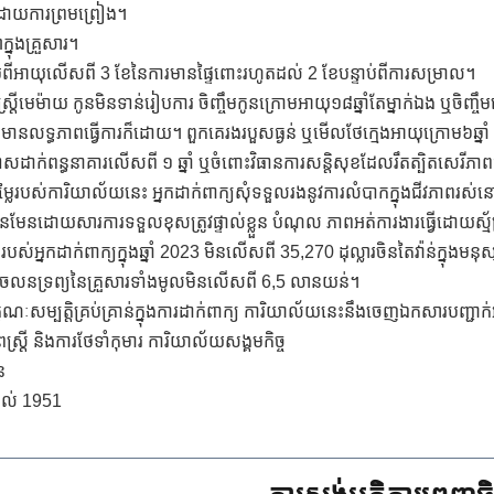
ដោយការព្រមព្រៀង។
្នុងគ្រួសារ។
ចាប់ពីអាយុលើសពី 3 ខែនៃការមានផ្ទៃពោះរហូតដល់ 2 ខែបន្ទាប់ពីការសម្រាល។
ីមេម៉ាយ កូនមិនទាន់រៀបការ ចិញ្ចឹមកូនក្រោមអាយុ១៨ឆ្នាំតែម្នាក់ឯង ឬចិញ្ច
មានលទ្ធភាពធ្វើការក៏ដោយ។ ពួកគេរងរបួសធ្ងន់ ឬមើលថែក្មេងអាយុក្រោម៦ឆ្នាំ 
ទោសដាក់ពន្ធនាគារលើសពី ១ ឆ្នាំ ឬចំពោះវិធានការសន្តិសុខដែលរឹតត្បិតសេរីភាពផ្
បស់ការិយាល័យនេះ អ្នកដាក់ពាក្យសុំទទួលរងនូវការលំបាកក្នុងជីវភាពរស់នៅ និង
មិនមែនដោយសារការទទួលខុសត្រូវផ្ទាល់ខ្លួន បំណុល ភាពអត់ការងារធ្វើដោយស្ម័
របស់អ្នកដាក់ពាក្យក្នុងឆ្នាំ 2023 មិនលើសពី 35,270 ដុល្លារចិនតៃវ៉ាន់ក្នុងមន
យអចលនទ្រព្យនៃគ្រួសារទាំងមូលមិនលើសពី 6,5 លានយន់។
ខណៈសម្បត្តិគ្រប់គ្រាន់ក្នុងការដាក់ពាក្យ ការិយាល័យនេះនឹងចេញឯកសារបញ្ជ
្ត្រី និងការថែទាំកុមារ ការិយាល័យសង្គមកិច្ច
ន
ដល់ 1951