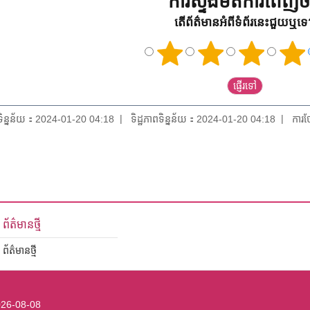
ការស្ទង់មតិការពេញចិត
តើព័ត៌មានអំពីទំព័រនេះជួយឬទ
យទិន្នន័យ：2024-01-20 04:18
ទិដ្ឋភាពទិន្នន័យ：2024-01-20 04:18
ការថ
ព័ត៌មានថ្មី
ព័ត៌មានថ្មី
26-08-08