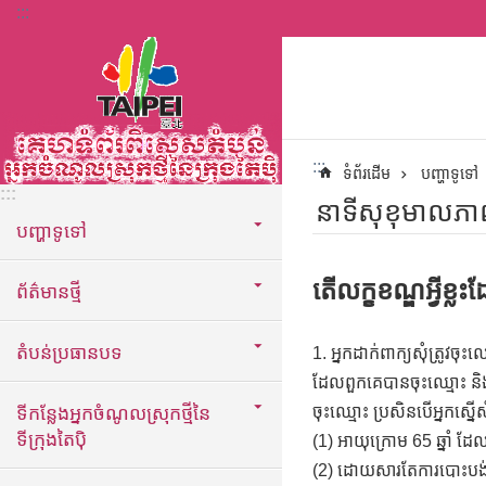
:::
ទៅកាន់មាតិកាប្លុកមាតិកាសំខាន់
:::
ទំព័រដើម
បញ្ហាទូទៅ
:::
នាទីសុខុមាលភា
បញ្ហាទូទៅ
តើលក្ខខណ្ឌអ្វីខ្
ព័ត៌មានថ្មី
តំបន់ប្រធានបទ
1. អ្នកដាក់ពាក្យសុំត្រូវច
ដែលពួកគេបានចុះឈ្មោះ និង
ទីកន្លែងអ្នកចំណូលស្រុកថ្មីនៃ
ចុះឈ្មោះ ប្រសិនបើអ្នកស្នើស
ទីក្រុងតៃប៉ិ
(1) អាយុក្រោម 65 ឆ្នាំ 
(2) ដោយសារតែការបោះបង់ច