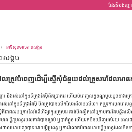
ផែនទីបងញោ
នាទីសុខុមាលភាពសង្គម
ពសង្គម
លះដែលត្រូវបំពេញដើម្បីស្នើសុំជំនួយដល់គ្រួសារដែ
ុះឈ្មោះ និងរស់នៅក្នុងទីក្រុងតៃប៉ិពិតប្រាកដ ហើយបំពេញលក្ខខណ្ឌមួយដូចខាងក្
រស់នៅក្នុងទីក្រុងតៃប៉ិ មិនត្រូវបានលើកលែងពីខាងលើទេ។ តម្រូវការមុនពេ
ុំគឺជាជនរងគ្រោះនៃអំពើហិង្សាក្នុងគ្រួសារ គាត់មិនស្ថិតនៅក្រោមការរឹតបន្តឹងលើល
ដែលមាន ប្តី/ប្រពន្ធរបស់គាត់បានស្លាប់ ឬបាត់ខ្លួន ហើយរកមិនឃើញអស់រយៈពេល
ោលដោយព្យាបាទដោយប្តីប្រពន្ធ ឬការរំលោភបំពានដោយប្តីប្រពន្ធដែលមិនអាច