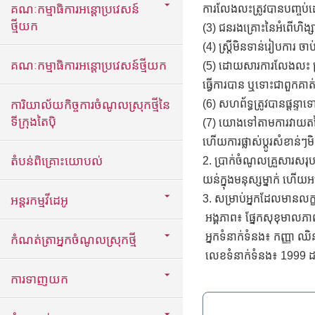
គណៈកម្មាធិការអន្តោប្រវេសន៍
ការលែងលះត្រូវបានបញ្ចប់
ថ្មីយក
(3) ជនរងគ្រោះនៃអំពើហិង្សាក
(4) ស្ត្រីមិនទាន់រៀបការ 
គណៈកម្មាធិការអន្តោប្រវេសន៍ថ្មីយក
(5) ដោយសារការលែងលះ ស្ត្រ
ធ្វើការបាន ឬទោះជាពួកគាត់
ការិយាល័យកិច្ចការចំណូលស្រុកថ្មីនៃ
(6) សហព័ទ្ធត្រូវបានផ្តន្ទា
ទីក្រុងតៃប៉ិ
(7) យោងទៅតាមការវាយតម្លៃរ
ហើយការផ្លាស់ប្តូរសំខាន់ៗ
តំបន់ពិគ្រោះយោបល់
2. ប្រាក់ចំណូលគ្រួសារសរុប
យន់ក្នុងមនុស្សម្នាក់ ហើ
3. សម្រាប់អ្នកដែលមានលក្
អន្តរកម្មវីដេអូ
អង្គភាព៖ ផ្នែកសុខុមាលភាពស
អ្នកទំនាក់ទំនង៖ កញ្ញា ឈិ
កំណត់ត្រាអ្នកចំណូលស្រុកថ្មី
លេខទំនាក់ទំនង៖ 1999 
ការទាញយក