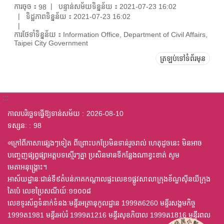
ការចុច：
បន្ទាន់សម័យទិន្នន័យ：2021-07-23 16:02
98
ទិដ្ឋភាពទិន្នន័យ：2021-07-23 16:02
ការថែទាំទិន្នន័យ：Information Office, Department of Civil Affairs,
Taipei City Government
ត្រឡប់ទៅទំព័រមុន
:::
កាលបរិច្ឆេទធ្វើឱ្យទាន់សម័យ
2026-08-10
ទស្សនៈ
98
◎ក្រៅពីភាសាផ្សេងៗទៀត ពីព្រោះបកប្រែមិនទាន់រួចរាល់ ហេតុដូចនេះ មិនអាច
បញ្ចេញផ្សព្វផ្សាអត្តបទស្មើរៗគ្នា ប្រសិនមានទីកន្លែងណាខ្វះខាត់ សូម
មេតាអនុង្គ្រោះ។
អាស័យដ្ឋានៈជាន់ទី៩តំបន់ភាគកណ្តាលផ្ទះលេខ១ផ្លូវសាលាក្រុងខ័ណ្ឌស៊ីនយីក្រុង
តៃប៉េ លេខប្រៃសណីយ៍ៈ១១០០៨
លេខទូរស័ព្ទទំនាក់ទំនងៈមន្ទីរអត្រានុកូលដ្ឋាន 1999ត6260 មន្ទីរសង្គមកិច្ច
1999ត1981 មន្ទីរអប់រំ 1999ត1216 មន្ទីរសុខភិបាល 1999ត1816 មន្ទីរពល