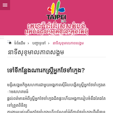
ទៅកាន់មាតិកាប្លុកមាតិកាសំខាន់
:::
:::
ទំព័រដើម
បញ្ហាទូទៅ
នាទីសុខុមាលភាពសង្គម
នាទីសុខុមាលភាពសង្គម
ទៅទីកនែ្លងណារកស្រ្តីអ្នកថែទាំក្មេង?
មន្ទីរសង្គមកិច្ចសហការជាមួយអង្គភាពស៊ីវិលបង្កើតស្រ្តីអ្នកថែទាំក្មេងត
ាមសហគមន៍
ផ្តល់ពត៌មានអំពីស្រ្តីអ្នកថែទាំក្មេងជិតផ្ទះហើយអង្គការរៀបចំនឹងតែងតែ
ទៅត្រួតពិនិត្យ
ការងាររបស់ស្រ្តីអ្នកថែទាំក្មេងហើយណែនាំអំពីការថែទាំក្មេងដើម្បីធាន