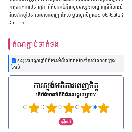
ាគុណភាពថែទាំក្មេង។ព័ត៌មានលំអិតសូមទស្សនាបណ្តាញ់ព័ត៌មានអំ
ពីសេវាកម្មថែទាំរបស់សាលាក្រុងតៃប៉េ ឬតេទូរស័ព្ទលេខៈ០២-២៧៤៨
-៦០០៨។
តំណភ្ជាប់ទាក់ទង
ទស្សនាបណ្តាញ់ព័ត៌មានអំពីសេវាកម្មថែទាំរបស់សាលាក្រុង
តៃប៉េ
ការស្ទង់មតិការពេញចិត្ត
តើព័ត៌មានអំពីទំព័រនេះជួយឬទេ?