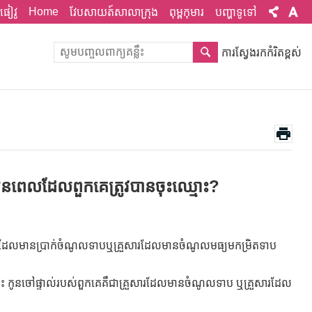
Home
ផៀវូ
វែបសាយត៍សាលាក្រុង
ពុម្ពកុមារ
បញ្ហាទូទៅ
ការស្វែងរកកំរិតខ្ពស់
្មី មុនពេលដែលពួកគេត្រូវបានចុះឈ្មោះ?
គ្រួសារដែលមានប្រាក់ចំណូលទាបឬគ្រួសារដែលមានចំណូលមធ្យមកម្រិតទាប
ោះ កូនចៅផ្ទាល់របស់ពួកគេគឺជាគ្រួសារដែលមានចំណូលទាប ឬគ្រួសារដែល