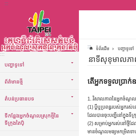
:::
ទៅកាន់មាតិកាប្លុកមាតិកាសំខាន់
:::
ទំព័រដើម
បញ្ហាទូទៅ
:::
នាទីសុខុមាលភា
បញ្ហាទូទៅ
តើអ្នកទទួលប្រាក់ឧ
ព័ត៌មានថ្មី
តំបន់ប្រធានបទ
1. វិសាលភាពនៃអ្នកចំណូល
(1) ប្តីឬប្រពន្ធរបស់អ្ន
ទីកន្លែងអ្នកចំណូលស្រុកថ្មីនៃ
ដែលបានចុះបញ្ជីនៅក្នុងទីក
ទីក្រុងតៃប៉ិ
(2) សម្រាប់អ្នករស់នៅថ្
មានចំណូលមធ្យមកម្រិតទាបដ