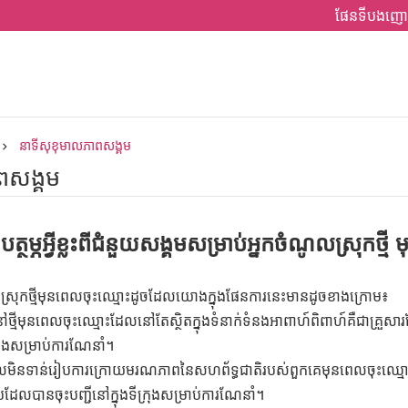
ផែនទីបងញោ
នាទីសុខុមាលភាពសង្គម
ពសង្គម
បត្ថម្ភអ្វីខ្លះពីជំនួយសង្គមសម្រាប់អ្នកចំណូលស្រុកថ
ស្រុកថ្មីមុនពេលចុះឈ្មោះដូចដែលយោងក្នុងផែនការនេះមានដូចខាងក្រោម៖
ករស់នៅថ្មីមុនពេលចុះឈ្មោះដែលនៅតែស្ថិតក្នុងទំនាក់ទំនងអាពាហ៍ពិពាហ៍គឺជា
្រុងសម្រាប់ការណែនាំ។
មីដែលមិនទាន់រៀបការក្រោយមរណភាពនៃសហព័ទ្ធជាតិរបស់ពួកគេមុនពេលចុះឈ្ម
ែលបានចុះបញ្ជីនៅក្នុងទីក្រុងសម្រាប់ការណែនាំ។