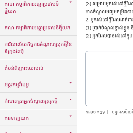
គណៈកម្មាធិការអន្តោប្រវេសន៍
(3) សម្រាប់អ្នករស់នៅថ្ម
ថ្មីយក
មានចំណូលមធ្យមកម្រិតទាបដ
2. អ្នករស់នៅថ្មីដែលដាក់ពាក
គណៈកម្មាធិការអន្តោប្រវេសន៍ថ្មីយក
(1) ប្រាក់ចំណូលផ្ទាល់ខ្លួន
(2) អ្នកដែលបានរស់នៅក្នុ
ការិយាល័យកិច្ចការចំណូលស្រុកថ្មីនៃ
ទីក្រុងតៃប៉ិ
តំបន់ពិគ្រោះយោបល់
អន្តរកម្មវីដេអូ
កំណត់ត្រាអ្នកចំណូលស្រុកថ្មី
ការចុច：
បន្ទាន់សម័
19
ការទាញយក