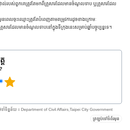
ៅផ្ទាល់របស់ពួកគេត្រូវតែមកពីគ្រួសារដែលមានចំណូលទាប ឬគ្រួសារដែល
្ទាន់ មុនពេលចុះឈ្មោះត្រូវតែបំពេញតាមតម្រូវការដូចខាងក្រោមៈ
នគ្រួសារដែលមានចំណូលទាបនៅក្នុងទីក្រុងនេះសម្រាប់ឆ្នាំបច្ចុប្បន្នទេ។
្ត
េ?
ែទាំទិន្នន័យ：Department of Civil Affairs,Taipei City Government
ត្រឡប់ទៅទំព័រមុន