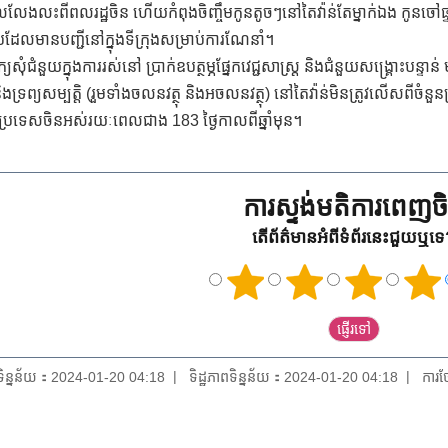
ីដែលលែងលះពីពលរដ្ឋចិន ហើយកំពុងចិញ្ចឹមកូនតូចៗនៅតៃវ៉ាន់តែម្នាក់ឯង កូនច
ែលមានបញ្ជីនៅក្នុងទីក្រុងសម្រាប់ការណែនាំ។
្យសុំជំនួយក្នុងការរស់នៅ ប្រាក់ឧបត្ថម្ភផ្នែកវេជ្ជសាស្រ្ត និងជំនួយសង្គ្រោះបន
 និងទ្រព្យសម្បត្តិ (រួមទាំងចលនវត្ថុ និងអចលនវត្ថុ) នៅតៃវ៉ាន់មិនត្រូវលើសពីចំនួ
ងប្រទេសចិនអស់រយៈពេលជាង 183 ថ្ងៃកាលពីឆ្នាំមុន។
ការស្ទង់មតិការពេញចិត
តើព័ត៌មានអំពីទំព័រនេះជួយឬទ
យទិន្នន័យ：2024-01-20 04:18
ទិដ្ឋភាពទិន្នន័យ：2024-01-20 04:18
ការថ