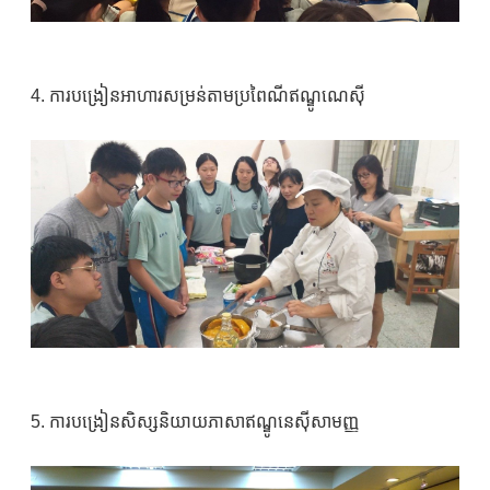
4. ការបង្រៀនអាហារសម្រន់តាមប្រពៃណីឥណ្ឌូណេស៊ី
5. ការបង្រៀនសិស្សនិយាយភាសាឥណ្ឌូនេស៊ីសាមញ្ញ