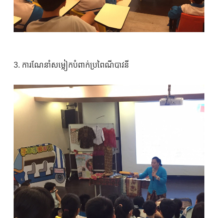
3. ការណែនាំសម្លៀកបំពាក់ប្រពៃណីបាវនី