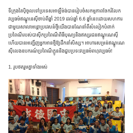
ទីក្រុងតៃប៉ិចូលទៅប្រទេសអាឡឺម៉ង់បានរៀបចំសកម្មភាពចែករំលែក
វប្បធម៌ឥណ្ឌូនេស៊ីចាប់ពីឆ្នាំ 2019 ដល់ឆ្នាំ 6.6 ឆ្នាំនេះដោយសហការ
ជាមួយសាលាអន្តោប្រវេសន៍ថ្មីយើងបានណែនាំពីសំលៀកបំពាក់
ប្រពៃណីរបស់បាស៊ីកប្រពៃណីពិធីបុណ្យនិងឥស្សរជនឥណ្ឌូណេស៊ី
ហើយបានអញ្ជើញអ្នកអានថ្មីឱ្យដឹកនាំសិស្ស។ អាហារសម្រន់ឥណ្ឌូណេ
ស៊ីលេងឧបករណ៍ប្រពៃណីក្លូននិងជួបប្រទះវប្បធម៌ពហុវប្បធម៌!
1. រូបថតរួមគ្នាទាំងអស់