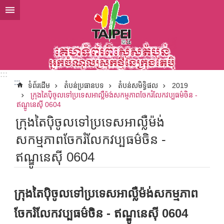
ទៅកាន់មាតិកាប្លុកមាតិកាសំខាន់
:::
:::
ទំព័រដើម
តំបន់ប្រធានបទ
តំបន់សមិទ្ធិផល
2019
ក្រុងតៃប៉ិចូលទៅប្រទេសអាល្លឺម៉ង់សកម្មភាពចែករំលែកវប្បធម៌ចិន -
ឥណ្ឌូនេស៊ី 0604
ក្រុងតៃប៉ិចូលទៅប្រទេសអាល្លឺម៉ង់
សកម្មភាពចែករំលែកវប្បធម៌ចិន -
ឥណ្ឌូនេស៊ី 0604
ក្រុងតៃប៉ិចូលទៅប្រទេសអាល្លឺម៉ង់សកម្មភាព
ចែករំលែកវប្បធម៌ចិន - ឥណ្ឌូនេស៊ី 0604