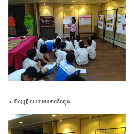
6. សិស្សន្ត្រីលេងជាមួយអាកខឹកឡុង