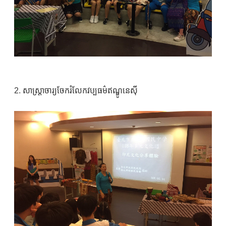
2. សាស្ត្រាចារ្យចែករំលែកវប្បធម៌ឥណ្ឌូនេស៊ី