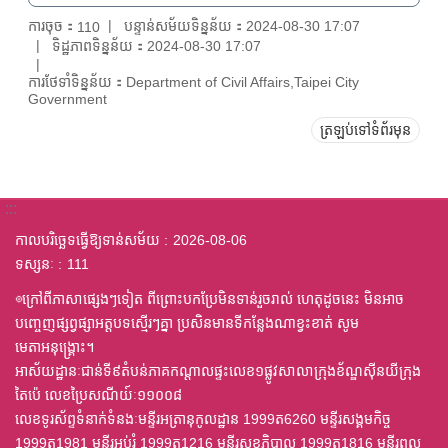
ការចុច：
បន្ទាន់សម័យទិន្នន័យ：2024-08-30 17:07
110
ទិដ្ឋភាពទិន្នន័យ：2024-08-30 17:07
ការថែទាំទិន្នន័យ：Department of Civil Affairs,Taipei City
Government
ត្រឡប់ទៅទំព័រមុន
:::
កាលបរិច្ឆេទធ្វើឱ្យទាន់សម័យ
2026-08-06
ទស្សនៈ
111
◎ក្រៅពីភាសាផ្សេងៗទៀត ពីព្រោះបកប្រែមិនទាន់រួចរាល់ ហេតុដូចនេះ មិនអាច
បញ្ចេញផ្សព្វផ្សាអត្តបទស្មើរៗគ្នា ប្រសិនមានទីកន្លែងណាខ្វះខាត់ សូម
មេតាអនុង្គ្រោះ។
អាស័យដ្ឋានៈជាន់ទី៩តំបន់ភាគកណ្តាលផ្ទះលេខ១ផ្លូវសាលាក្រុងខ័ណ្ឌស៊ីនយីក្រុង
តៃប៉េ លេខប្រៃសណីយ៍ៈ១១០០៨
លេខទូរស័ព្ទទំនាក់ទំនងៈមន្ទីរអត្រានុកូលដ្ឋាន 1999ត6260 មន្ទីរសង្គមកិច្ច
1999ត1981 មន្ទីរអប់រំ 1999ត1216 មន្ទីរសុខភិបាល 1999ត1816 មន្ទីរពល