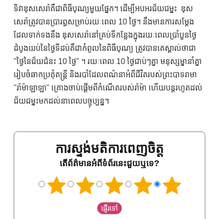
ទិវាឌុសសេរ៉ាគឺជាពិធីបុណ្យមួយផ្នែក។ ដើម្បីអបអរជ័យជម្នះ ឌុស
សេរ៉ាត្រូវបានប្រារព្ធសម្រាប់រយៈពេល 10 ថ្ងៃ។ នឹងមានការសម្តែង
ដែលទាក់ទងនឹង ឌុសសេរ៉ានៅគ្រប់ទីកន្លែងក្នុងរយៈពេលប្រាំបួនថ្ងៃ
ដំបូងយប់នៃថ្ងៃទីដប់គឺជាកំពូលនៃពិធីបុណ្យ ត្រូវបានគេស្គាល់ថាជា
"ថ្ងៃនៃជ័យជំនះ 10 ថ្ងៃ" ។ រយៈពេល 10 ថ្ងៃជាប់ៗគ្នា មនុស្សម្នានាំគ្នា
រៀបចំឆាកប្រគុំតន្ត្រី និងរបាំដែលពណ៌នាអំពីជីវិតរបស់ព្រះបាទរាមា
"រ៉ាម៉ាឡាឡា" គ្រោងចាប់ផ្តើមពីកំណើតរបស់រ៉ាម៉ា ហើយបន្តរហូតដល់
ជ័យជម្នះមកដល់នាពេលបច្ចុប្បន្ន។
ការស្ទង់មតិការពេញចិត្ត
តើព័ត៌មានអំពីទំព័រនេះជួយឬទេ?