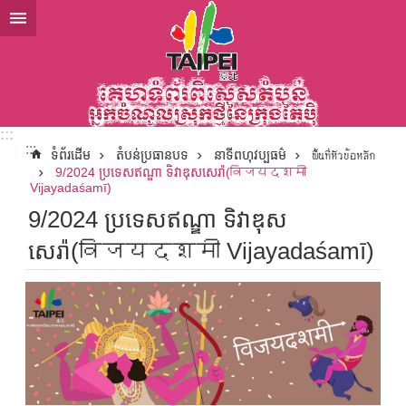
ទៅកាន់មាតិកាប្លុកមាតិកាសំខាន់
:::
:::
ទំព័រដើម
តំបន់ប្រធានបទ
នាទីពហុវប្បធម៌
พื้นที่หัวข้อหลัก
9/2024 ប្រទេសឥណ្ឌា ទិវាឌុសសេរ៉ា(विजयदशमी
Vijayadaśamī)
9/2024 ប្រទេសឥណ្ឌា ទិវាឌុស
សេរ៉ា(विजयदशमी Vijayadaśamī)