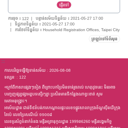
ការចុច：
បន្ទាន់សម័យទិន្នន័យ：2021-05-27 17:00
122
ទិដ្ឋភាពទិន្នន័យ：2021-05-27 17:00
ការថែទាំទិន្នន័យ：Household Registration Offices, Taipei City
ត្រឡប់ទៅទំព័រមុន
:::
កាលបរិច្ឆេទធ្វើឱ្យទាន់សម័យ
2026-08-08
ទស្សនៈ
122
◎ក្រៅពីភាសាផ្សេងៗទៀត ពីព្រោះបកប្រែមិនទាន់រួចរាល់ ហេតុដូចនេះ មិនអាច
បញ្ចេញផ្សព្វផ្សាអត្តបទស្មើរៗគ្នា ប្រសិនមានទីកន្លែងណាខ្វះខាត់ សូម
មេតាអនុង្គ្រោះ។
អាស័យដ្ឋានៈជាន់ទី៩តំបន់ភាគកណ្តាលផ្ទះលេខ១ផ្លូវសាលាក្រុងខ័ណ្ឌស៊ីនយីក្រុង
តៃប៉េ លេខប្រៃសណីយ៍ៈ១១០០៨
លេខទូរស័ព្ទទំនាក់ទំនងៈមន្ទីរអត្រានុកូលដ្ឋាន 1999ត6260 មន្ទីរសង្គមកិច្ច