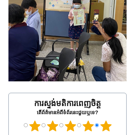
ការស្ទង់មតិការពេញចិត្ត
តើព័ត៌មានអំពីទំព័រនេះជួយឬទេ?