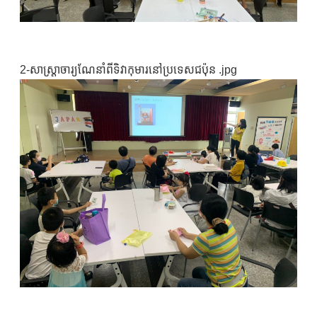
2-សាស្ត្រាចារ្យណែនាំពីទិវាកុមារនៅប្រទេសជប៉ុន .jpg