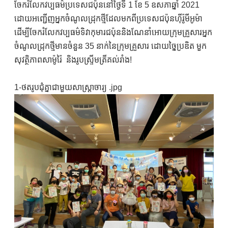
ចែករំលែកវប្បធម៌ប្រទេសជប៉ុននៅថ្ងៃទី 1 ខែ 5 ឧសភាឆ្នាំ 2021
ដោយអញ្ជើញអ្នកចំណូលដ្រុកថ្មីដែលមកពីប្រទេសជប៉ុនហ៊ីរ៉ូមីអូម៉ា
ដើម្បីចែករំលែកវប្បធម៌ទិវាកុមារជប៉ុននិងណែនាំអោយក្រុមគ្រួសារអ្នក
ចំណូលដ្រុកថ្មីមានចំនួន 35 នាក់នៃក្រុមគ្រួសារ ដោយច្នៃប្រឌិត មួក
សុវត្ថិភាពសាម៉ូរ៉ៃ និងរូបស្ទ្រីមត្រីគល់រាំង!
1-ថតរូបជុំគ្នាជាមួយសាស្រ្តាចារ្យ .jpg