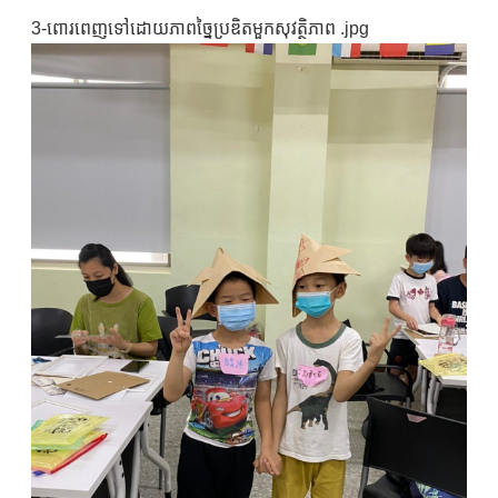
3-ពោរពេញទៅដោយភាពច្នៃប្រឌិតមួកសុវត្ថិភាព .jpg