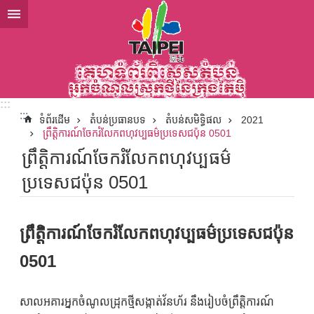
ទៅកាន់មាតិកាប្លុកមាតិកាសំខាន់
:::
:::
ទំព័រដើម
តំបន់ប្រធានបទ
តំបន់សមិទ្ធិផល
2021
ព្រឹត្តិការណ៍ចែករំលែកពហុវប្បធម៌ប្រទេសជប៉ុន 0501
ព្រឹត្តិការណ៍ចែករំលែកពហុវប្បធម៌
ប្រទេសជប៉ុន 0501
ព្រឹត្តិការណ៍ចែករំលែកពហុវប្បធម៌ប្រទេសជប៉ុន
0501
សាលអគារអ្នកចំណូលដ្រុកថ្មីសង្កាត់វ័នហ័រ នឹងរៀបចំព្រឹត្តិការណ៍