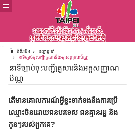
ទៅកាន់មាតិកាប្លុកមាតិកាសំខាន់
:::
:::
ទំព័រដើម
បញ្ហាទូទៅ
នាទីច្បាប់ចុះបញ្ជីគ្រួសារនិងអត្តសញ្ញាណប័ណ្ណ
នាទីច្បាប់ចុះបញ្ជីគ្រួសារនិងអត្តសញ្ញាណ
ប័ណ្ណ
តើមានគោលការណ៍អ្វីខ្លះទាក់ទងនឹងការប្រើ
ឈ្មោះចិនដោយជនបរទេស ជនគ្មានរដ្ឋ និង
កូនៗរបស់ពួកគេ?