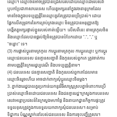
ឈ្មោះ។ ឈ្មោះចិនអាចត្រូវបានជ្រើសរើសដោយឈ្មោះដើមរបស់វា
ឬបកប្រែជាភាសាបរទេស ហើយតួអក្សរនៅក្នុងវចនានុក្រមដែល
មានចែងក្នុងបទប្បញ្ញត្តិនៃឈ្មោះគួរតែត្រូវបានប្រើប្រាស់។ ដោយ
ផ្អែកលើតម្រូវការនៃការគ្រប់គ្រងឈ្មោះ មិនត្រូវបានអនុញ្ញាតឱ្យ
បង្កើតតួអក្សរផ្ទាល់ខ្លួនរបស់គាត់ឡើយ។ លើសពីនេះ នាមត្រកូលចិន
និងឈ្មោះដែលបានផ្តល់ឱ្យមិនត្រូវបានបំបែកដោយ ".", "," ឬ
"ចន្លោះ" ទេ។
(3) ការផ្លាស់ប្តូរនាមត្រកូល ការប្តូរនាមត្រកូល ការប្តូរឈ្មោះ ឬការប្តូរ
ឈ្មោះជនបរទេស ជនគ្មានសញ្ជាតិ និងកូនរបស់ពួកគេ ត្រូវចាត់ការ
តាមបញ្ញត្តិនៃក្រមរដ្ឋប្បវេណី និងបទប្បញ្ញត្តិនាម។
(4) ជនបរទេស ជនគ្មានសញ្ជាតិ និងកូនរបស់ពួកគេដែលមាន
ឈ្មោះចិនរួចហើយ អាចដាក់ពាក្យសុំប្តូរឈ្មោះចិនម្តង។
3. ភ្នាក់ងាររដ្ឋបាលគួរប្រកាន់យកនូវវិធីសាស្រ្តស្របគ្នាចំពោះការប្រើ
ប្រាស់ឈ្មោះចិនដោយជនបរទេស និងជនគ្មានរដ្ឋ។ក្រសួងការបរទេស
សេវាអន្តោប្រវេសន៍នៃក្រសួងមហាផ្ទៃ និងនាយកដ្ឋានកិច្ចការផ្ទះត្រូវ
ទទួលខុសត្រូវក្នុងការទទួលយកពាក្យសុំជនបរទេស។ សម្រាប់
ទិដ្ឋាការ ប័ណ្ណស្នាក់នៅរបស់ជនបរទេស និងការចុះបញ្ជីគ្រួសារ។