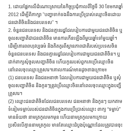
1. ដោយផ្អែកលើដំណោះស្រាយនៃកិច្ចប្រជុំកាលពីថ្ងៃទី 30 ខែមករាឆ្នាំ
2012 ដើម្បីពិភាក្សា "បញ្ហាទាក់ទងនឹងការប្រើប្រាស់ឈ្មោះចិនដោយ
ជនជាតិចិននិងជនបរទេស" ។
2. ចំនួនជនបរទេស និងជនគ្មានរដ្ឋដែលរៀបការជាមួយជនជាតិចិន ឬ
ចូលសញ្ជាតិជាជនជាតិចិន មានការកើនឡើងពីមួយឆ្នាំទៅមួយឆ្នាំ។
ដើម្បីគោរពពហុវប្បធម៌ និងគិតគូរពីស្ថានភាពជាតិរបស់ប្រទេសចិន
ចំនួនជនបរទេស និងជនគ្មានរដ្ឋដែលរៀបការជាមួយជនជាតិចិន។ ឬ
ដាក់ពាក្យសុំចូលសញ្ជាតិចិន ហើយកូនរបស់ពួកគេប្រើឈ្មោះចិន
នៅពេលចុះឈ្មោះគ្រួសារ។គោលការណ៍មានដូចខាងក្រោម៖
(1) ជនបរទេស និងជនអនាថា ដែលរៀបការជាមួយជនជាតិចិន ឬសុំ
ចូលសញ្ជាតិចិន និងកូនៗត្រូវប្រើឈ្មោះចិននៅពេលចុះឈ្មោះក្នុងបញ្ជី
គ្រួសារ។
(2) ឈ្មោះជនជាតិចិនដែលជនបរទេស ជនអនាថា និងកូនៗ យកតាម
ទំនៀមទម្លាប់របស់ជនជាតិចិនក្នុងការប្រើប្រាស់ឈ្មោះ ពាក្យ “ទម្លាប់”
មានន័យថា នាមត្រកូលមកមុន ហើយនាមត្រកូលមកក្រោយ
ប្រសិនបើគ្មាននាមត្រកូល មានតែឈ្មោះដំបូងប៉ុណ្ណោះដែលត្រូវបានចុះ