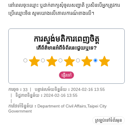
នៅពេលចុះឈ្មោះ ឬដាក់ពាក្យសុំចូលសញ្ជាតិ ប្រសិនបើអ្នកត្រូវការ
ប្រើឈ្មោះចិន សូមយោងលើគោលការណ៍ខាងលើ។
ការស្ទង់មតិការពេញចិត្ត
តើព័ត៌មានអំពីទំព័រនេះជួយឬទេ?
ការចុច：
បន្ទាន់សម័យទិន្នន័យ：2024-02-16 13:55
33
ទិដ្ឋភាពទិន្នន័យ：2024-02-16 13:55
ការថែទាំទិន្នន័យ：Department of Civil Affairs,Taipei City
Government
ត្រឡប់ទៅទំព័រមុន