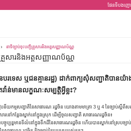
ផែនទីបងញោ
នាទីច្បាប់ចុះបញ្ជីគ្រួសារនិងអត្តសញ្ញាណប័ណ្ណ
ជីគ្រួសារនិងអត្តសញ្ញាណប័ណ្ណ
(ជនបរទេស ឬជនគ្មានរដ្ឋ) ដាក់ពាក្យសុំសញ្ជាតិបានយ៉ា
៉ាន់មានលក្ខណៈសម្បត្តិអ្វីខ្លះ?
វូបនីយកម្មសញ្ជាតិនៃសាធារណៈរដ្ឋចិន យោងតាមមាត្រា 3 ឬ 4 នៃច្បាប់ស្តីពីសញ្
ារនៅកន្លែងស្នាក់នៅក្នុងស្រុក ដើម្បីចូលសញ្ជាតិ សាធារណរដ្ឋចិន៖
ុប្បន្នមានទីលំនៅក្នុងទឹកដីនៃសាធារណរដ្ឋចិន ហើយបានស្នាក់នៅស្របច្បាប់លើ
់នៃសាធារណៈរដ្ឋចិន និងច្បាប់នៃប្រទេសរបស់ខ្លួន។