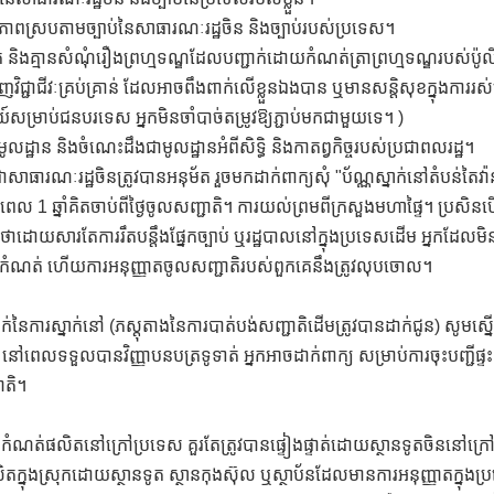
មភាពស្របតាមច្បាប់នៃសាធារណៈរដ្ឋចិន និងច្បាប់របស់ប្រទេស។
្រក់ និងគ្មានសំណុំរឿងព្រហ្មទណ្ឌដែលបញ្ជាក់ដោយកំណត់ត្រាព្រហ្មទណ្ឌរបស់ប៉
នាញវិជ្ជាជីវៈគ្រប់គ្រាន់ ដែលអាចពឹងពាក់លើខ្លួនឯងបាន ឬមានសន្តិសុខក្នុងការ
ៃយ៍សម្រាប់ជនបរទេស អ្នកមិនចាំបាច់តម្រូវឱ្យភ្ជាប់មកជាមួយទេ។ )
ដ្ឋាន និងចំណេះដឹងជាមូលដ្ឋានអំពីសិទ្ធិ និងកាតព្វកិច្ចរបស់ប្រជាពលរដ្ឋ។
ជាសាធារណៈរដ្ឋចិនត្រូវបានអនុម័ត រួចមកដាក់ពាក្យសុំ "ប័ណ្ណស្នាក់នៅតំបន់តៃ
ពេល 1 ឆ្នាំគិតចាប់ពីថ្ងៃចូលសញ្ជាតិ។ ការយល់ព្រមពីក្រសួងមហាផ្ទៃ។ ប្រសិនប
់ថាដោយសារតែការរឹតបន្តឹងផ្នែកច្បាប់ ឬរដ្ឋបាលនៅក្នុងប្រទេសដើម អ្នកដែល
ពេលកំណត់ ហើយការអនុញ្ញាតចូលសញ្ជាតិរបស់ពួកគេនឹងត្រូវលុបចោល។
់នៃការស្នាក់នៅ (ភស្តុតាងនៃការបាត់បង់សញ្ជាតិដើមត្រូវបានដាក់ជូន) សូមស្នើសុ
 នៅពេលទទួលបានវិញ្ញាបនបត្រទូទាត់ អ្នកអាចដាក់ពាក្យ សម្រាប់ការចុះបញ្ជីផ្ទ
ាតិ។
ំណត់ផលិតនៅក្រៅប្រទេស គួរតែត្រូវបានផ្ទៀងផ្ទាត់ដោយស្ថានទូតចិននៅក្រ
ក្នុងស្រុកដោយស្ថានទូត ស្ថានកុងស៊ុល ឬស្ថាប័នដែលមានការអនុញ្ញាតក្នុងប្រទ