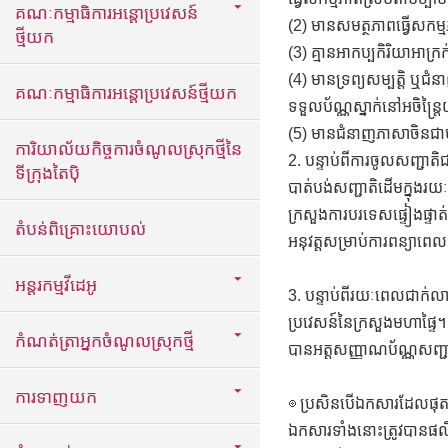
គណៈកម្មាធិការអន្តោប្រវេសន៍
(2) មានសមត្ថភាពធ្វើសកម្
ថ្មីយក
(3) គ្មានអាកប្បកិរិយាអាក
(4) មានទ្រព្យសម្បតិ្ត ឬជំ
គណៈកម្មាធិការអន្តោប្រវេសន៍ថ្មីយក
ទទួលប័ណ្ណស្នាក់នៅអចិន្ត្រ
(5) មានជំនាញភាសាចិនជាមូល
ការិយាល័យកិច្ចការចំណូលស្រុកថ្មីនៃ
2. បន្ទាប់ពីការចូលសញ្ជាតិ
ទីក្រុងតៃប៉ិ
បាត់បង់សញ្ជាតិដើមក្នុងរយៈ
ក្រសួងការបរទេសផ្ទៀងផ្ទាត
តំបន់ពិគ្រោះយោបល់
អនុវត្តសម្រាប់ការពន្យា
អន្តរកម្មវីដេអូ
3. បន្ទាប់ពីរយៈពេលជាក់លាក
ប្រវេសន៍នៃក្រសួងមហាផ្ទៃ។
កំណត់ត្រាអ្នកចំណូលស្រុកថ្មី
បានអត្តសញ្ញាណប័ណ្ណសញ្ជ
ការទាញយក
◎ ប្រសិនបើឯកសារដែលផុតក
ឯកសារទាំងនោះត្រូវបានផលិត