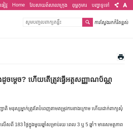
Home
ផៀវូ
វែបសាយត៍សាលាក្រុង
ពុម្ពកុមារ
បញ្ហាទូទៅ
ការស្វែងរកកំរិតខ្ពស់
ងដូចម្តេច? ហើយតើត្រូវធ្វើអត្តសញ្ញាណប័ណ្ណ
ជាតិ មនុស្សម្នាក់ត្រូវតែបំពេញតាមតម្រូវការខាងក្រោម ហើយដាក់ពាក្យសុំ
សពី 183 ថ្ងៃក្នុងមួយឆ្នាំសម្រាប់រយៈពេល 3 ឬ 5 ឆ្នាំ។ មានសមត្ថភាព