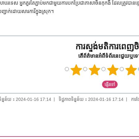
រទេស អ្នកគួរតែភ្ជាប់មកជាមួយការបកប្រែជាភាសាចិនកុកងឺ ដែលត្រូវបានផ្ទៀ
ជាក់ដោយសារការីក្នុងស្រុក។
ការស្ទង់មតិការពេញចិត
តើព័ត៌មានអំពីទំព័រនេះជួយឬទ
យទិន្នន័យ：2024-01-16 17:14
ទិដ្ឋភាពទិន្នន័យ：2024-01-16 17:14
ការថ