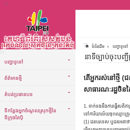
:::
ទៅកាន់មាតិកាប្លុកមាតិកាសំខាន់
:::
ទំព័រដើម
បញ្ហាទូទៅ
:::
នាទីច្បាប់ចុះបញ្
បញ្ហាទូទៅ
តើអ្នករស់នៅថ្មី 
ព័ត៌មានថ្មី
សាធារណៈរដ្ឋចិនតៃវ
តំបន់ប្រធានបទ
1. ទាក់ទងនឹងការធ្វើសតិភា
ទីកន្លែងអ្នកចំណូលស្រុកថ្មីនៃ
ទៅការិយាល័យចុះឈ្មោះគ្រួស
ទីក្រុងតៃប៉ិ
(1) ជនបរទេស ឬជនអនាថាបច្ច
ធ្វើសកម្មភាពស្របតាមច្បាប