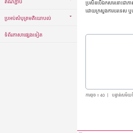
តំណភ្ជាប់
ប្រសិនបើឯកសារនោះជាភាសាប
ដោយក្រសួងការបរទេស ឬបញ្
ប្រអប់សំបុត្រមតិយោបល់
ទំព័រភាសាផ្សេងទៀត
ការចុច：
បន្ទាន់សម័
40