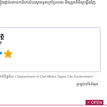
ងផ្ទាត់ដោយការិយាល័យស្ថានទូតក្រៅប្រទេស និងត្រួតពិនិត្យឡើងវិញ
្ត
េ?
ែទាំទិន្នន័យ：Department of Civil Affairs,Taipei City Government
ត្រឡប់ទៅទំព័រមុន
OPEN