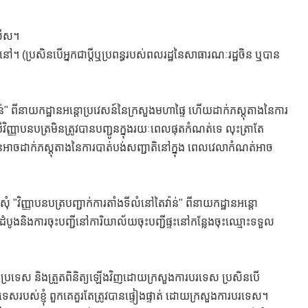
ូលីស។
រស់នៅ។ (ប្រសិនបើអ្នកជាប្តីឬប្រពន្ធរបស់ពលរដ្ឋនៃសាធារណៈរដ្ឋចិន ឬបាន
វ៉ាន់" ពីនាយកដ្ឋានអន្តោប្រវេសន៍នៃក្រសួងមហាផ្ទៃ ហើយដាក់ភស្តុតាងនៃការ
ើវិញ្ញាបនបត្រមិនត្រូវបានបញ្ជូនក្នុងរយៈពេលផុតកំណត់ទេ លុះត្រាតែ
មិនអាចដាក់ភស្តុតាងនៃការបាត់បង់សញ្ជាតិនៅក្នុង ពេលវេលាកំណត់អាច
ំ "វិញ្ញាបនបត្របញ្ជាក់ការតាំងទីលំនៅតៃវ៉ាន់" ពីនាយកដ្ឋានអន្តោ
ះដំបូងនិងការចុះបញ្ជីនៅការិយាល័យចុះបញ្ជីផ្ទះនៅកន្លែងចុះឈ្មោះទទួល
ៅប្រទេស និងត្រួតពិនិត្យឡើងវិញដោយក្រសួងការបរទេស ប្រសិនបើ
េសរបស់ខ្ញុំ ពួកគេគួរតែត្រូវបានផ្ទៀងផ្ទាត់ ដោយក្រសួងការបរទេស។